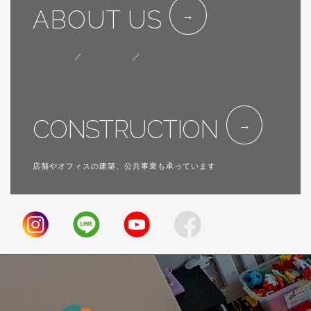
ABOUT US
会社概要
／
代表挨拶
／
SDGsへの取り組み
CONSTRUCTION
店舗やオフィスの建築、公共事業も承っています