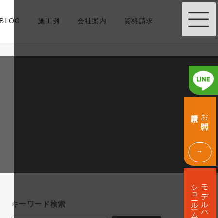
BLOG
施工例
会社案内
資料請求
グ
グ
ル
ル
資料請求
お問合せ
ー
ー
プ
プ
リ
リ
ン
ン
ク
ク
グ
ル
ショールーム
モデルハウス
ー
プ
キーワード検索
リ