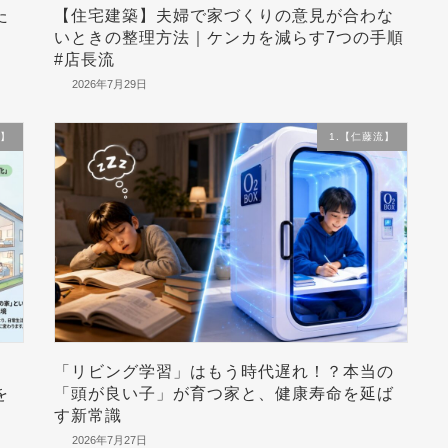
た
【住宅建築】夫婦で家づくりの意見が合わな
いときの整理方法｜ケンカを減らす7つの手順
#店長流
2026年7月29日
流】
1.【仁藤流】
「リビング学習」はもう時代遅れ！？本当の
を
「頭が良い子」が育つ家と、健康寿命を延ば
す新常識
2026年7月27日