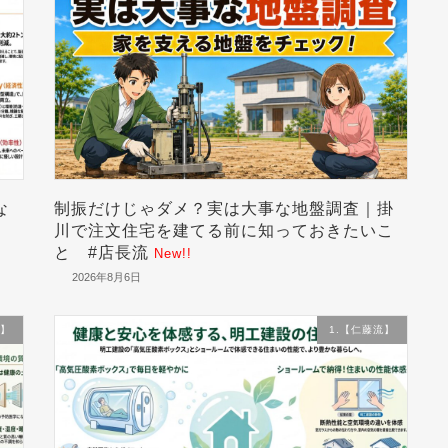
な
制振だけじゃダメ？実は大事な地盤調査｜掛
川で注文住宅を建てる前に知っておきたいこ
と #店長流
New!!
2026年8月6日
流】
1.【仁藤流】