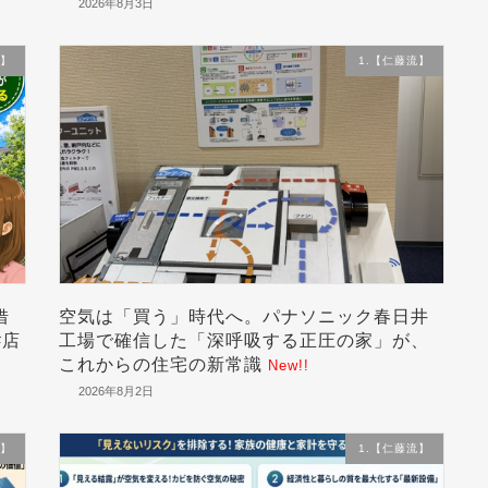
2026年8月3日
流】
1.【仁藤流】
借
空気は「買う」時代へ。パナソニック春日井
#店
工場で確信した「深呼吸する正圧の家」が、
これからの住宅の新常識
New!!
2026年8月2日
流】
1.【仁藤流】