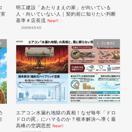
コ
明工建設「あたりまえの家」が向いている
真実
人・向いていない人｜契約前に知りたい判断
基準＃店長流
New!!
2026年8月4日
流】
1.【仁藤流】
め
エアコン水漏れ地獄の真相！なぜ毎年「ドロ
方
ドロの罠」にハマるのか？根本解決へ導く最
高峰の空調思想
New!!