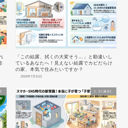
れ
「この結露、拭くの大変そう…」と勘違いし
差
ているあなたへ！見えない結露でカビだらけ
の家、本気で住みたいですか？
2026年7月31日
流】
1.【仁藤流】