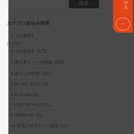
ン
検索
ク
カテゴリ絞込み検索
1.【仁藤流】
(1,145)
2.【店長流】 (275)
3.豊な暮らしへの情報 (693)
4.暮らしの情報 (450)
5.M-THE BEST (5)
6.M-Smart (6)
7.COSTM PLUS (1)
9.IROHA.IE (3)
a2.店長の住宅ローン講座 (53)