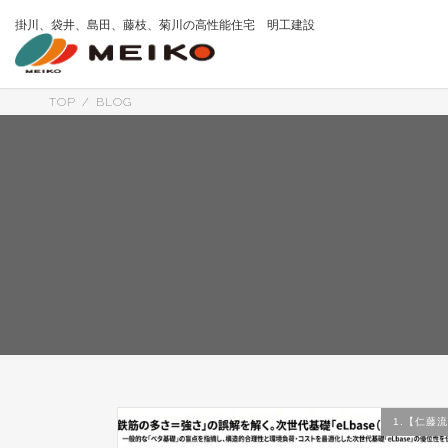
コ
ナ
掛川、袋井、島田、藤枝、菊川の高性能住宅 明工建設
ン
ビ
テ
ゲ
ン
ー
ツ
シ
へ
ョ
TOP
BLOG
ス
ン
キ
に
ッ
移
プ
動
1.【仁藤