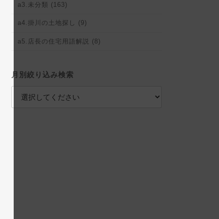
a3.未分類 (163)
a4.掛川の土地探し (9)
a5.店長の住宅用語解説 (8)
月別絞り込み検索