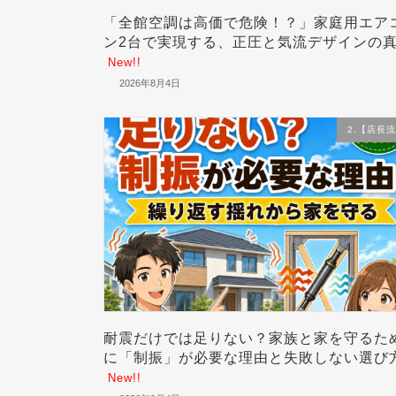
「全館空調は高価で危険！？」家庭用エア
ン2台で実現する、正圧と気流デザインの
New!!
2026年8月4日
2.【店長
耐震だけでは足りない？家族と家を守るた
に「制振」が必要な理由と失敗しない選び
New!!