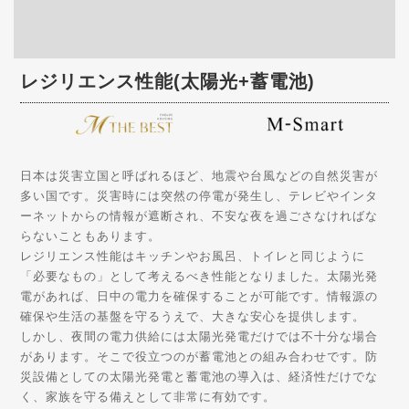
レジリエンス性能(太陽光+蓄電池)
カ
カ
ラ
ラ
ム
ム
リ
リ
日本は災害立国と呼ばれるほど、地震や台風などの自然災害が
ン
ン
多い国です。災害時には突然の停電が発生し、テレビやインタ
ク
ク
ーネットからの情報が遮断され、不安な夜を過ごさなければな
らないこともあります。
レジリエンス性能はキッチンやお風呂、トイレと同じように
「必要なもの」として考えるべき性能となりました。太陽光発
電があれば、日中の電力を確保することが可能です。情報源の
確保や生活の基盤を守るうえで、大きな安心を提供します。
しかし、夜間の電力供給には太陽光発電だけでは不十分な場合
があります。そこで役立つのが蓄電池との組み合わせです。防
災設備としての太陽光発電と蓄電池の導入は、経済性だけでな
く、家族を守る備えとして非常に有効です。