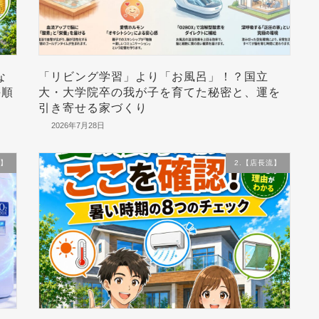
な
「リビング学習」より「お風呂」！？国立
手順
大・大学院卒の我が子を育てた秘密と、運を
引き寄せる家づくり
2026年7月28日
流】
2.【店長流】