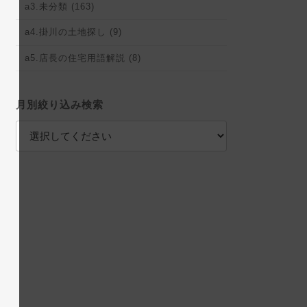
a3.未分類 (163)
a4.掛川の土地探し (9)
a5.店長の住宅用語解説 (8)
月別絞り込み検索