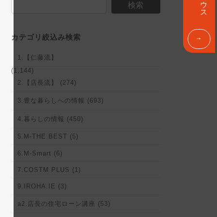
ン
検索
ク
カテゴリ絞込み検索
1.【仁藤流】
(1,144)
2.【店長流】 (274)
3.豊な暮らしへの情報 (693)
4.暮らしの情報 (450)
5.M-THE BEST (5)
6.M-Smart (6)
7.COSTM PLUS (1)
9.IROHA.IE (3)
a2.店長の住宅ローン講座 (53)