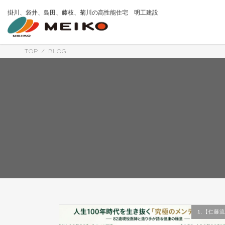
コ
ナ
掛川、袋井、島田、藤枝、菊川の高性能住宅 明工建設
ン
ビ
テ
ゲ
ン
ー
ツ
シ
へ
ョ
TOP
BLOG
ス
ン
キ
に
ッ
移
プ
動
1.【仁藤