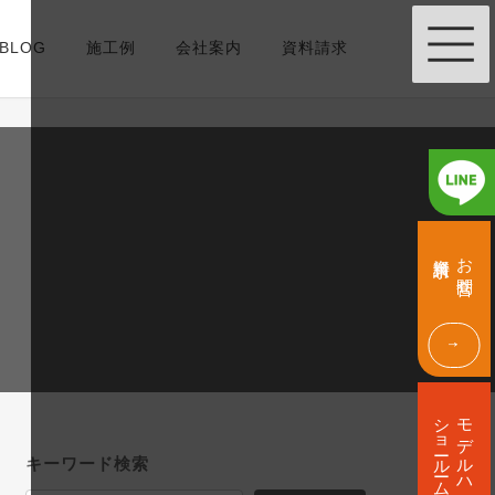
BLOG
施工例
会社案内
資料請求
グ
グ
ル
ル
資料請求
お問合せ
ー
ー
プ
プ
リ
リ
ン
ン
ク
ク
グ
ル
ショールーム
モデルハウス
ー
プ
キーワード検索
リ