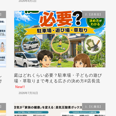
2026年8月1日
流】
2.【店長流】
し
庭はどれくらい必要？駐車場・子どもの遊び
け
場・草取りまで考える広さの決め方#店長流
New!!
2026年7月31日
流】
1.【仁藤流】