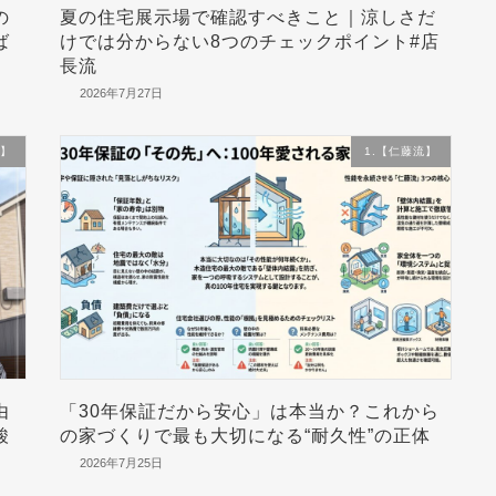
の
夏の住宅展示場で確認すべきこと｜涼しさだ
ば
けでは分からない8つのチェックポイント#店
長流
2026年7月27日
流】
1.【仁藤流】
由
「30年保証だから安心」は本当か？これから
酸
の家づくりで最も大切になる“耐久性”の正体
2026年7月25日