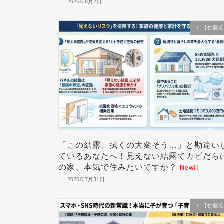
2026年8月2日
1.【仁藤
「この結露、拭くの大変そう…」と勘違い
ているあなたへ！見えない結露でカビだら
の家、本気で住みたいですか？
New!!
2026年7月31日
1.【仁藤