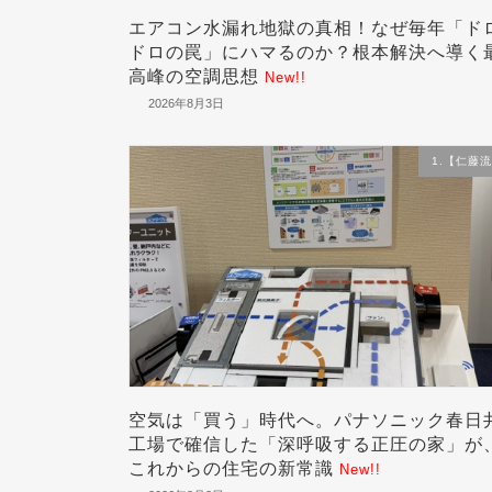
エアコン水漏れ地獄の真相！なぜ毎年「ド
ドロの罠」にハマるのか？根本解決へ導く
高峰の空調思想
New!!
2026年8月3日
1.【仁藤
空気は「買う」時代へ。パナソニック春日
工場で確信した「深呼吸する正圧の家」が
これからの住宅の新常識
New!!