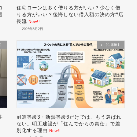
ロ
住宅ローンは多く借りる方がいい？少なく借
最
りる方がいい？後悔しない借入額の決め方#店
長流
New!!
2026年8月2日
流】
1.【仁藤流】
井
耐震等級3・断熱等級6だけでは、もう選ばれ
、
ない。明工建設が「住んでからの責任」で差
別化する理由
New!!