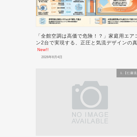
「全館空調は高価で危険！？」家庭用エア
ン2台で実現する、正圧と気流デザインの
New!!
2026年8月4日
1.【仁藤