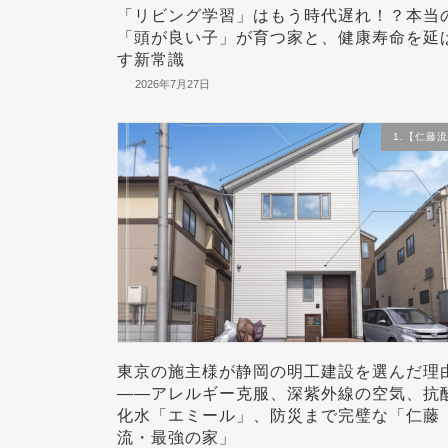
「リビング学習」はもう時代遅れ！？本当
「頭が良い子」が育つ家と、健康寿命を延
す新常識
2026年7月27日
1.【仁藤
東京の施主様が静岡の明工建設を選んだ理
——アレルギー克服、深紫外線の空気、抗
化水「エミール」、防災まで完璧な「仁藤
流・最強の家」