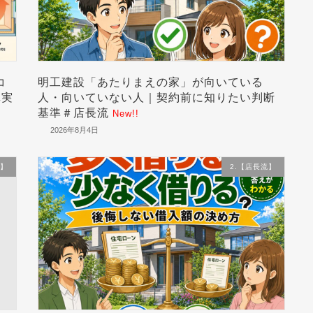
コ
明工建設「あたりまえの家」が向いている
真実
人・向いていない人｜契約前に知りたい判断
基準＃店長流
New!!
2026年8月4日
流】
2.【店長流】