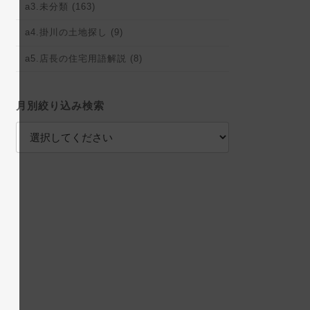
a3.未分類 (163)
a4.掛川の土地探し (9)
a5.店長の住宅用語解説 (8)
月別絞り込み検索