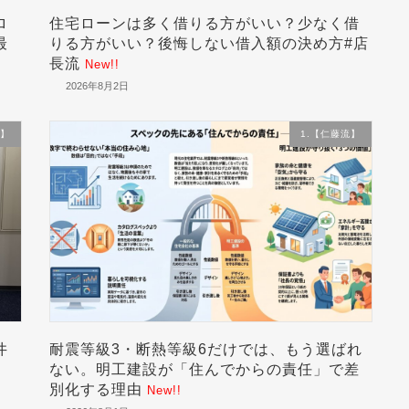
ロ
住宅ローンは多く借りる方がいい？少なく借
最
りる方がいい？後悔しない借入額の決め方#店
長流
New!!
2026年8月2日
流】
1.【仁藤流】
井
耐震等級3・断熱等級6だけでは、もう選ばれ
、
ない。明工建設が「住んでからの責任」で差
別化する理由
New!!