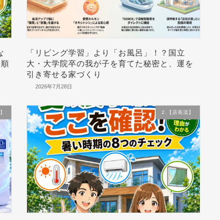
な
「リビング学習」より「お風呂」！？国立
手順
大・大学院卒の我が子を育てた秘密と、運を
引き寄せる家づくり
2026年7月28日
流】
2.【店長流】