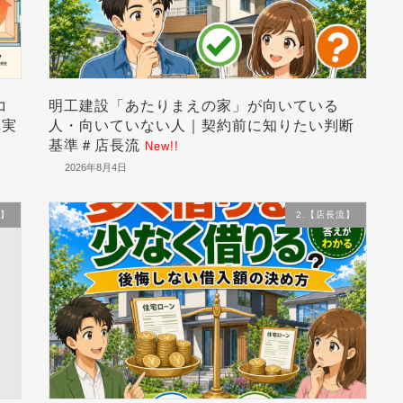
コ
明工建設「あたりまえの家」が向いている
真実
人・向いていない人｜契約前に知りたい判断
基準＃店長流
New!!
2026年8月4日
流】
2.【店長流】