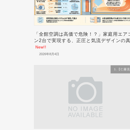
「全館空調は高価で危険！？」家庭用エア
ン2台で実現する、正圧と気流デザインの
New!!
2026年8月4日
1.【仁藤