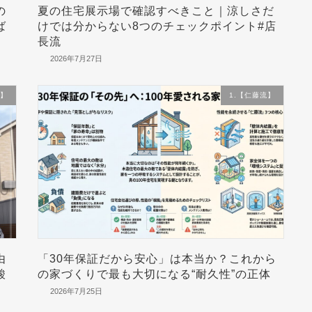
の
夏の住宅展示場で確認すべきこと｜涼しさだ
ば
けでは分からない8つのチェックポイント#店
長流
2026年7月27日
流】
1.【仁藤流】
由
「30年保証だから安心」は本当か？これから
酸
の家づくりで最も大切になる“耐久性”の正体
2026年7月25日