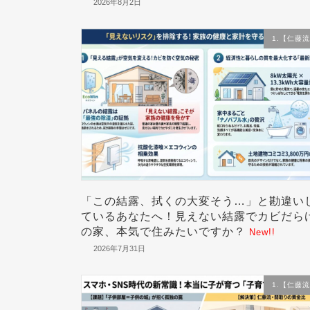
2026年8月2日
1.【仁藤
「この結露、拭くの大変そう…」と勘違い
ているあなたへ！見えない結露でカビだら
の家、本気で住みたいですか？
New!!
2026年7月31日
1.【仁藤