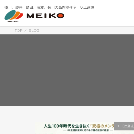
コ
ナ
掛川、袋井、島田、藤枝、菊川の高性能住宅 明工建設
ン
ビ
テ
ゲ
ン
ー
ツ
シ
へ
ョ
TOP
BLOG
ス
ン
キ
に
ッ
移
プ
動
1.【仁藤