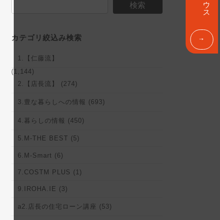
ン
検索
ク
カテゴリ絞込み検索
1.【仁藤流】
(1,144)
2.【店長流】 (274)
3.豊な暮らしへの情報 (693)
4.暮らしの情報 (450)
5.M-THE BEST (5)
6.M-Smart (6)
7.COSTM PLUS (1)
9.IROHA.IE (3)
a2.店長の住宅ローン講座 (53)