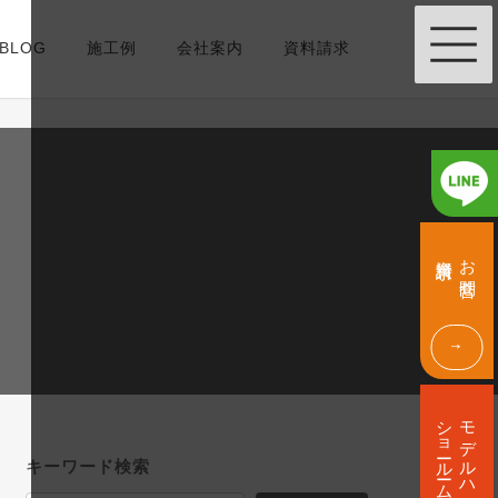
BLOG
施工例
会社案内
資料請求
グ
グ
ル
ル
資料請求
お問合せ
ー
ー
プ
プ
リ
リ
ン
ン
ク
ク
グ
ル
ショールーム
モデルハウス
ー
プ
キーワード検索
リ