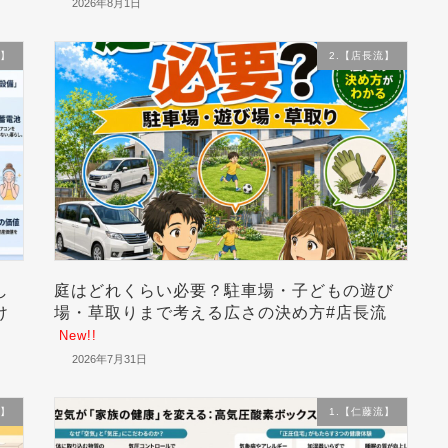
2026年8月1日
流】
2.【店長流】
し
庭はどれくらい必要？駐車場・子どもの遊び
け
場・草取りまで考える広さの決め方#店長流
New!!
2026年7月31日
流】
1.【仁藤流】