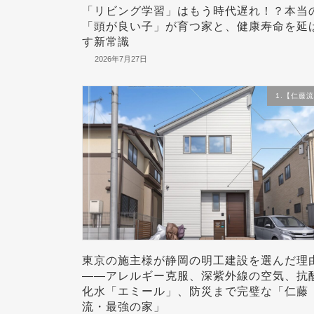
「リビング学習」はもう時代遅れ！？本当
「頭が良い子」が育つ家と、健康寿命を延
す新常識
2026年7月27日
1.【仁藤
東京の施主様が静岡の明工建設を選んだ理
——アレルギー克服、深紫外線の空気、抗
化水「エミール」、防災まで完璧な「仁藤
流・最強の家」