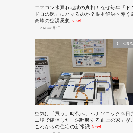
エアコン水漏れ地獄の真相！なぜ毎年「ド
ドロの罠」にハマるのか？根本解決へ導く
高峰の空調思想
New!!
2026年8月3日
1.【仁藤
空気は「買う」時代へ。パナソニック春日
工場で確信した「深呼吸する正圧の家」が
これからの住宅の新常識
New!!