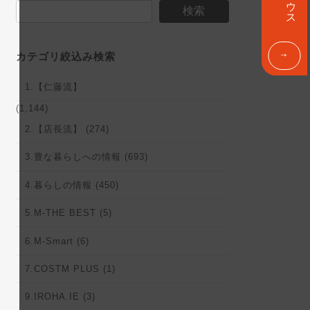
リ
検索
ン
ク
カテゴリ絞込み検索
1.【仁藤流】
(1,144)
2.【店長流】 (274)
3.豊な暮らしへの情報 (693)
4.暮らしの情報 (450)
5.M-THE BEST (5)
6.M-Smart (6)
7.COSTM PLUS (1)
9.IROHA.IE (3)