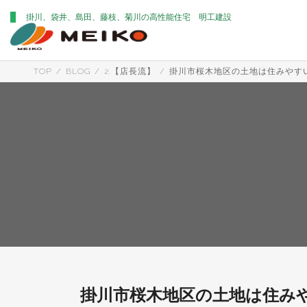
コ
ナ
掛川、袋井、島田、藤枝、菊川の高性能住宅 明工建設
ン
ビ
テ
ゲ
ン
ー
TOP
BLOG
2.【店長流】
掛川市桜木地区の土地は住みやす
ツ
シ
へ
ョ
ス
ン
キ
に
ッ
移
プ
動
掛川市桜木地区の土地は住み