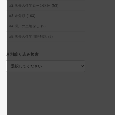
a2.店長の住宅ローン講座 (53)
a3.未分類 (163)
a4.掛川の土地探し (9)
a5.店長の住宅用語解説 (8)
月別絞り込み検索