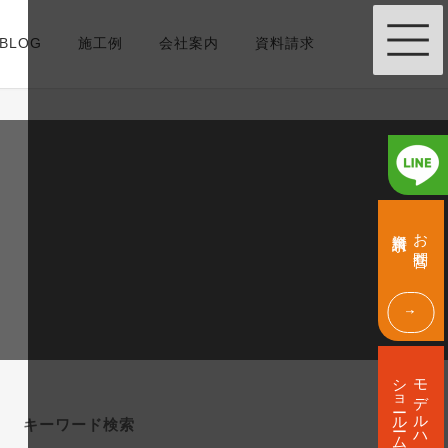
BLOG
施工例
会社案内
資料請求
グ
グ
資料請求
お問合せ
ル
ル
ー
ー
プ
プ
リ
リ
ン
ン
ク
ク
グ
ショールーム
モデルハウス
ル
ー
キーワード検索
プ