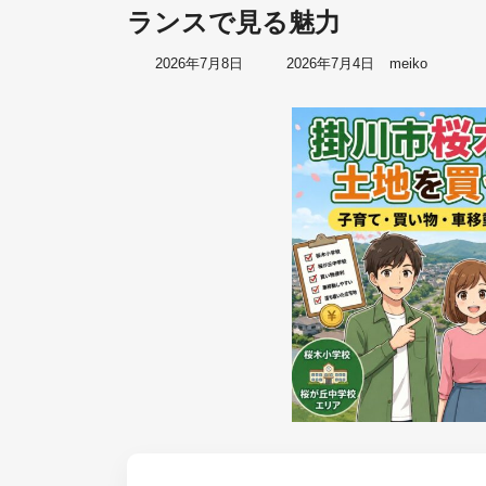
ランスで見る魅力
最
2026年7月8日
2026年7月4日
meiko
終
更
新
日
時
: