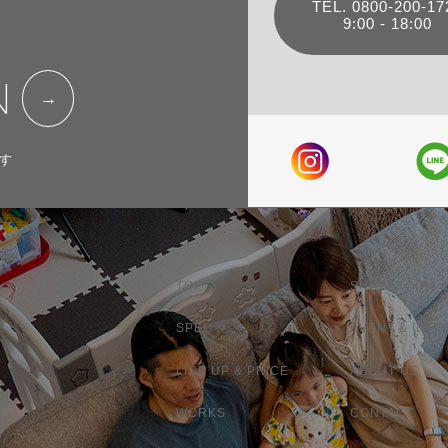
TEL. 0800-200-17
9:00 - 18:00
N
す
TOP
SHOW ROOM &
SPEC
EVENT & INFO
LINE UP & PRICE
ABOUT US
WORKS
CONTACT