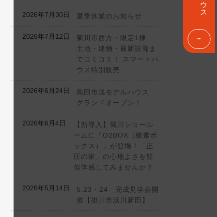
ン
ク
2026年7月30日
夏季休業のお知らせ
2026年7月12日
菊川市西方・限定1棟
土地・建物・最新設備ま
でコミコミ！ スマートハ
ウス特別販売
2026年6月24日
島田市旭モデルハウス
グランドオープン！
2026年6月4日
【新導入】菊川ショール
ームに「O2BOX（酸素ボ
ックス）」が登場！「正
圧の家」の心地よさを疑
似体感してみませんか？
2026年5月14日
5.23・24 完成見学会開
催【掛川市浜川新田】