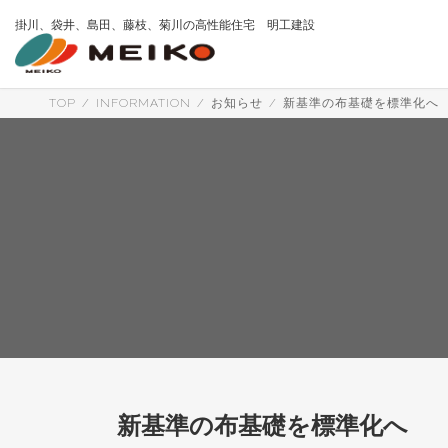
コ
ナ
掛川、袋井、島田、藤枝、菊川の高性能住宅 明工建設
ン
ビ
テ
ゲ
ン
ー
ツ
シ
へ
ョ
TOP
INFORMATION
お知らせ
新基準の布基礎を標準化へ
ス
ン
キ
に
ッ
移
プ
動
新基準の布基礎を標準化へ