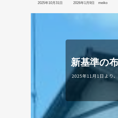
最
2025年10月31日
2026年1月9日
meiko
終
更
新
日
時
:
新基準の
2025年11月1日よ