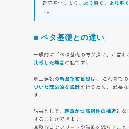
新基準化により、
より軽く、より強
す。
■ ベタ基礎との違い
一般的に「ベタ基礎の方が強い」と言わ
比較した場合
の話です。
明工建設の
新基準布基礎
は、 これまで
づいた理論的な設計
を行うため、 必要
す。
結果として、
軽量かつ高剛性の構造
とな
することができます。
無駄なコンクリートや鉄筋を減らすこと