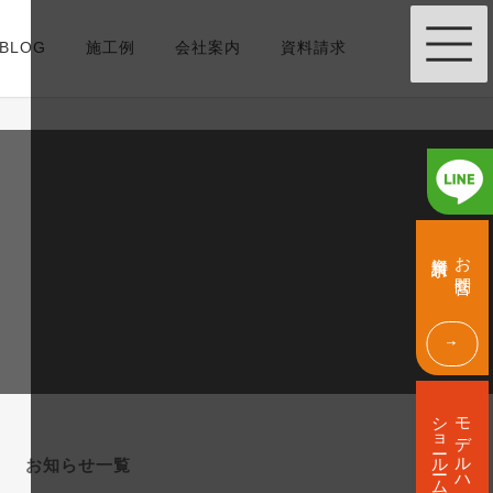
BLOG
施工例
会社案内
資料請求
グ
グ
ル
ル
資料請求
お問合せ
ー
ー
プ
プ
リ
リ
ン
ン
ク
ク
グ
ル
ショールーム
モデルハウス
ー
プ
お知らせ一覧
リ