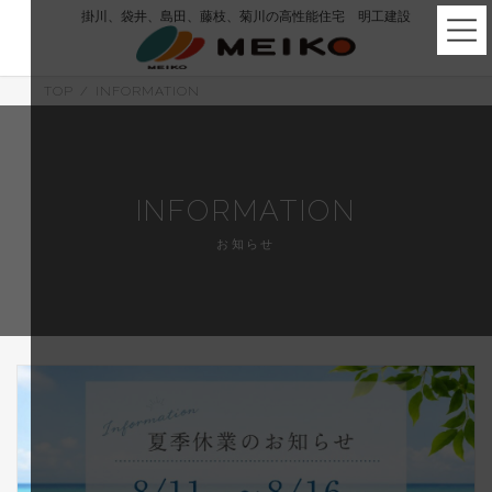
コ
ナ
掛川、袋井、島田、藤枝、菊川の高性能住宅 明工建設
ン
ビ
テ
ゲ
ン
ー
ツ
シ
TOP
INFORMATION
へ
ョ
ス
ン
キ
に
ッ
移
プ
動
INFORMATION
お知らせ