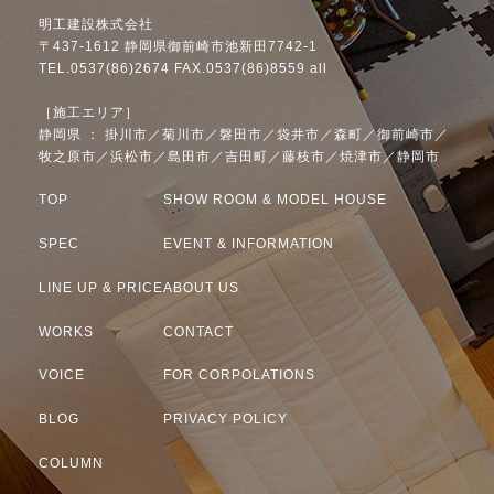
明工建設株式会社
〒437-1612 静岡県御前崎市池新田7742-1
TEL.0537(86)2674 FAX.0537(86)8559 all
［施工エリア］
静岡県 ： 掛川市／菊川市／磐田市／袋井市／森町／御前崎市／
牧之原市／浜松市／島田市／吉田町／藤枝市／焼津市／静岡市
TOP
SHOW ROOM & MODEL HOUSE
SPEC
EVENT & INFORMATION
LINE UP & PRICE
ABOUT US
WORKS
CONTACT
VOICE
FOR CORPOLATIONS
BLOG
PRIVACY POLICY
COLUMN