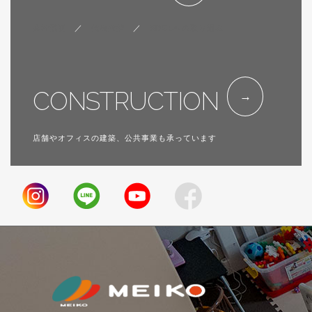
ジ
送
会社概要
／
代表挨拶
／
SDGsへの取り組み
り
CONSTRUCTION
店舗やオフィスの建築、公共事業も承っています