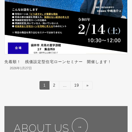
先着順！ 残価設定型住宅ローンセミナー 開催します！
2026年1月27日
投
固
1
固
2
…
固
19
»
定
定
定
稿
ペ
ペ
ペ
ー
ー
ー
の
ジ
ジ
ジ
ペ
ー
ABOUT US