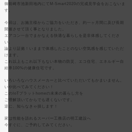
日
御前崎市池新田地内にてM-Smart2020の完成見学会をおこないま
時
す。
:
今回は、お施主様からご協力をいただき、約一ヶ月間に及び長期
開催させて頂く事となりました。
エアコン一台でまかなえる快適な暮らしを是非体感してくださ
い。
論より証拠！いままで体感したことのない空気感を感じていただ
けます。
これ以上もこれ以下もない本物の防災、エコ住宅、エネルギー自
給率100%の健康住宅です。
いろいろなハウスメーカーと比べていただいてもかまいません。
いや比べてみてください！
このIoTプラットhomeの未来の暮らし方を
ご理解頂いてからでも遅くないです。
逆に、知らなきゃ損します！
家は性能を語れるスーパー工務店の明工建設へ
今すぐに、ご予約してみてください。