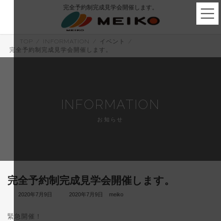
コ
ナ
完全予約制完成見学会開催します。
ン
ビ
テ
ゲ
ン
ー
ツ
シ
TOP
INFORMATION
イベント
へ
ョ
完全予約制完成見学会開催します。
ス
ン
キ
に
ッ
移
プ
動
INFORMATION
お知らせ
完全予約制完成見学会開催します。
最
2020年7月9日
2020年7月9日
meiko
終
更
緊急開催！
新