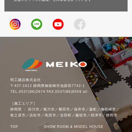
明工建設株式会社
〒437-1612 静岡県御前崎市池新田7742-1
TEL.0537(86)2674 FAX.0537(86)8559 all
［施工エリア］
静岡県 ： 掛川市／菊川市／磐田市／袋井市／森町／御前崎市／
牧之原市／浜松市／島田市／吉田町／藤枝市／焼津市／静岡市
TOP
SHOW ROOM & MODEL HOUSE