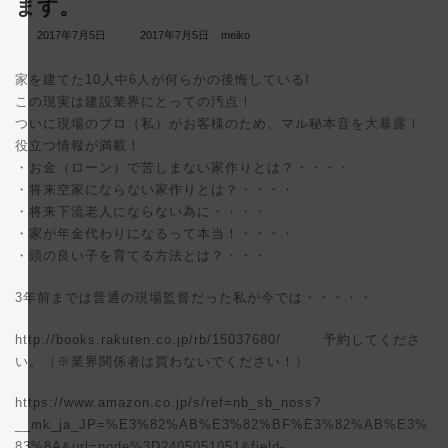
ます。
最
2017年7月5日
2017年7月5日
meiko
終
更
家を建てた10人中6人が何らかの後悔している!
新
日
この現実は建設業界にとっての汚点！
時
ついに現場のプロ（私）がお客様のため、マル秘本音を大暴露！
:
役立つ情報が満載！
・お金（ローン）で苦しまない家作りとは？・・・・
・将来空家にならない家作りとは？・・・・
・将来下流老人にならない為に・・・・
・家が年金代わりになるって本当！・・・・
・頭の良い子を育てる方法とは？・・・
3年前までは普通の現場監督だった私が今では・・・・・
http://books.rakuten.co.jp/rb/15037680/
予約してくださ
い。（※業界関係者は買わないでください！）
https://www.amazon.co.jp/s/ref=nb_sb_noss?
__mk_ja_JP=%E3%82%AB%E3%82%BF%E3%82%AB%E3%
83%8A&url=node%3D2405051051&field-