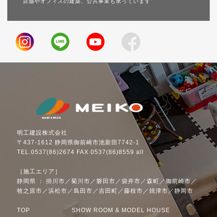
店舗やオフィスの建築、公共事業も承っています
明工建設株式会社
〒437-1612 静岡県御前崎市池新田7742-1
TEL.0537(86)2674 FAX.0537(86)8559 all
［施工エリア］
静岡県 ： 掛川市／菊川市／磐田市／袋井市／森町／御前崎市／
牧之原市／浜松市／島田市／吉田町／藤枝市／焼津市／静岡市
TOP
SHOW ROOM & MODEL HOUSE