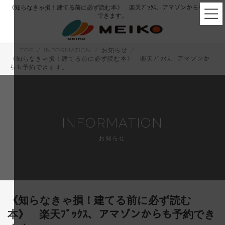
コ
ナ
《知らなきゃ損！建てる前に必ず読む本》 楽天ﾌﾞｯｸｽ、アマゾンからも予約
ン
ビ
できます。
テ
ゲ
ン
ー
ツ
シ
へ
ョ
TOP
INFORMATION
お知らせ
ス
ン
《知らなきゃ損！建てる前に必ず読む本》 楽天ﾌﾞｯｸｽ、アマゾンか
キ
に
らも予約できます。
ッ
移
プ
動
INFORMATION
お知らせ
《知らなきゃ損！建てる前に必ず読む
本》 楽天ﾌﾞｯｸｽ、アマゾンからも予約でき