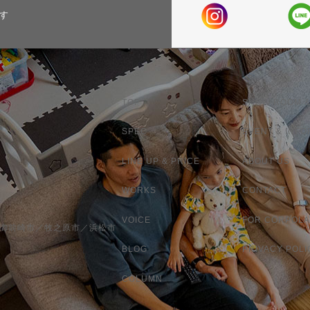
す
TOP
SHOW ROOM &
SPEC
EVENT & INFO
LINE UP & PRICE
ABOUT US
WORKS
CONTACT
VOICE
FOR CORPOLA
／御前崎市／牧之原市／浜松市
BLOG
PRIVACY POLI
COLUMN