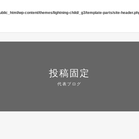
blic_html/wp-content/themes/lightning-child/_g3/template-parts/site-header.ph
投稿固定
代表ブログ