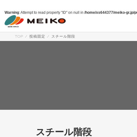
コ
ナ
ン
ビ
Warning
: Attempt to read property "ID" on null in
/home/xs644377/meiko-gr.jp/pu
テ
ゲ
ン
ー
ツ
シ
へ
ョ
TOP
投稿固定
スチール階段
ス
ン
キ
に
ッ
移
プ
動
スチール階段