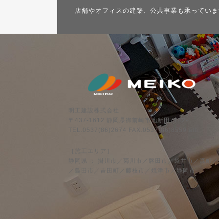
店舗やオフィスの建築、公共事業も承っていま
明工建設株式会社
〒437-1612 静岡県御前崎市池新田7742-1
TEL.0537(86)2674 FAX.0537(86)8559 all
［施工エリア］
静岡県 ： 掛川市／菊川市／磐田市／袋井市／森町
／島田市／吉田町／藤枝市／焼津市／静岡市