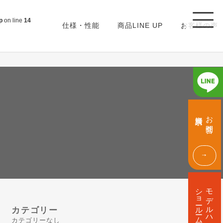
p
on line
14
仕様・性能
商品LINE UP
お客様の声
グ
グ
ル
ル
資料請求
お問合せ
ー
ー
プ
プ
リ
リ
ン
ン
ク
ク
グ
ル
ショールーム
モデルハウス
ー
プ
カテゴリー
リ
カテゴリーなし