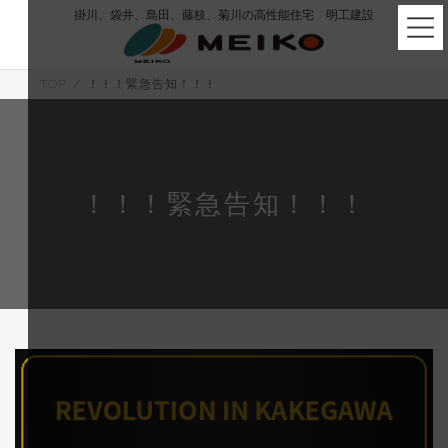
コ
ナ
掛川、袋井、島田、藤枝、菊川の高性能住宅 明工建設
ン
ビ
テ
ゲ
ン
ー
ツ
シ
TOP
！！！緊急告知！！！
へ
ョ
ス
ン
キ
に
ッ
移
プ
動
！！！緊急告知！！！