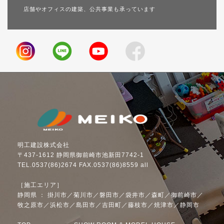
店舗やオフィスの建築、公共事業も承っています
明工建設株式会社
〒437-1612 静岡県御前崎市池新田7742-1
TEL.0537(86)2674 FAX.0537(86)8559 all
［施工エリア］
静岡県 ： 掛川市／菊川市／磐田市／袋井市／森町／御前崎市／
牧之原市／浜松市／島田市／吉田町／藤枝市／焼津市／静岡市