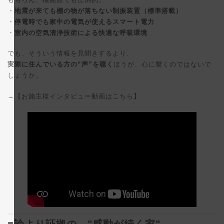
・
地震が来ても棚の物が落ちない制振装置（標準搭載）
・
停電時でも家中の電気が使えるスマート電力
・
室内の空気清浄技術による快適な呼吸環境
でも、そういう情報を見聞きするより、
実際に住んでいる方の“声”を聴く
ほうが、心に響くのではないで
しょうか。
→【お施主様インタビュー動画はこちら】