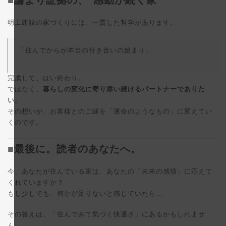
■論より証拠の、"感動が続く家"
明工建設の家づくりには、一貫した哲学があります。
「住んでからが本当の付き合いの始まり」
完成して、はい終わり。
ではなく、
暮らしの変化に寄り添い続けるパートナーでありた
い
。
その想いが、お客様とのご縁を「運命のようなもの」に変えてい
くのです。
■最後に。読者のあなたへ。
今、あなたが住んでいる家は、あなたの「未来の感情」に応えて
くれていますか？
もし少しでも、何かが足りないと感じていたら…
その答えは、「住んでみて気づく快適さ」にあるかもしれませ
ん。