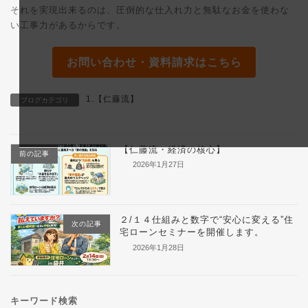
それを実現出来るのは、圧倒的な仕入れ力と無駄なお金を使わな
い工事力があるからです。
お問い合わせ・資料請求はこちら
1.【仁藤流】
ブログカテゴリ
【仁藤流・経済の核心】
前の記事
2026年1月27日
２/１４仕組みと数字で“安心に変える”住
次の記事
宅ローンセミナーを開催します。
2026年1月28日
キーワード検索