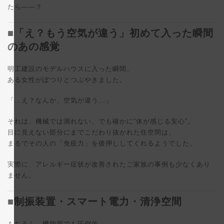
たら——？
■「え？もう空気が違う」初めて入った瞬間
のあの感覚
明工建設のモデルハウスに入った瞬間、
ある女性がぽつりとつぶやきました。
「…え？なんか、空気が違う…」
それは、機械では測れない、でも確かに“体が感じる安心”。
目に見えない部分にまでこだわり抜かれた住空間は、
まるでその人の「免疫力」を後押ししてくれるようでした。
実際に、アレルギー症状が改善されたご家族の事例も少なくあり
ません。
■制振装置・スマート電力・清浄空間
もちろん、機能面でも圧倒的。