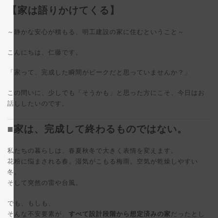
更
【家は語りかけてくる】
新
日
時
:
～静かな安心が積もる、明工建設の家に住むということ～
こんにちは、仁藤です。
「家って、完成した瞬間がピークだと思っていませんか？」
この問いに、少しでも「そうかも」と思った方にこそ、今日はお
話ししたいのです。
■家は、完成して終わるものではない。
私たちの暮らしは、春夏秋冬で大きく表情を変えます。
花粉に悩まされる春。湿気がこもる梅雨。空気が乾燥しやすい
冬。
そして突然の雷や台風。
でも、もしも、
そんな不安要素が、
すべて設計段階から想定済みの家
だったとし