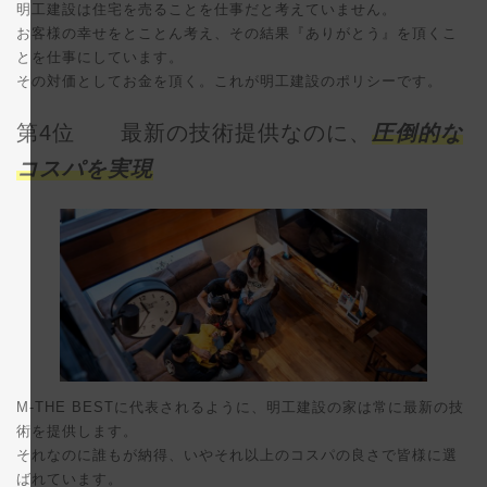
明工建設は住宅を売ることを仕事だと考えていません。
お客様の幸せをとことん考え、その結果『ありがとう』を頂くこ
とを仕事にしています。
その対価としてお金を頂く。これが明工建設のポリシーです。
第4位 最新の技術提供なのに、
圧倒的な
コスパを実現
M-THE BESTに代表されるように、明工建設の家は常に最新の技
術を提供します。
それなのに誰もが納得、いやそれ以上のコスパの良さで皆様に選
ばれています。