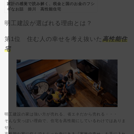
家計の感覚で読み解く、税金と国のお金のフシ
ギなお話 掛川 高性能住宅
明工建設が選ばれる理由とは？
第1位 住む人の幸せを考え抜いた
高性能住
宅
明工建設の家は強い方が売れる、省エネだから売れる・・・
そんな安っぽい理由で、住宅を高性能にしているわけではありま
せん。
高性能な家に住んでもらった先にある『家族の幸せ』を手に入れ