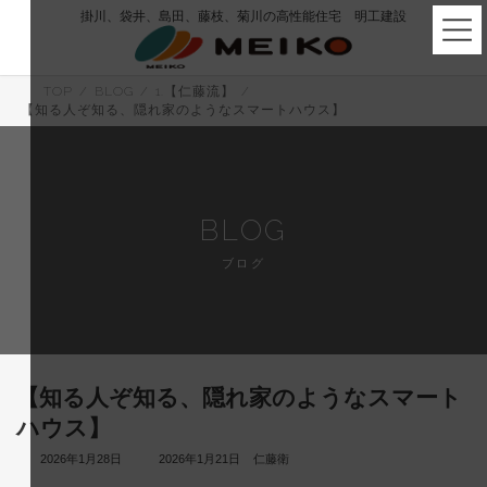
コ
ナ
掛川、袋井、島田、藤枝、菊川の高性能住宅 明工建設
ン
ビ
テ
ゲ
ン
ー
ツ
シ
TOP
BLOG
1.【仁藤流】
へ
ョ
【知る人ぞ知る、隠れ家のようなスマートハウス】
ス
ン
キ
に
ッ
移
プ
動
BLOG
ブログ
【知る人ぞ知る、隠れ家のようなスマート
ハウス】
最
2026年1月28日
2026年1月21日
仁藤衛
終