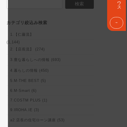
ン
検索
ク
カテゴリ絞込み検索
1.【仁藤流】
(1,144)
2.【店長流】 (274)
3.豊な暮らしへの情報 (693)
4.暮らしの情報 (450)
5.M-THE BEST (5)
6.M-Smart (6)
7.COSTM PLUS (1)
9.IROHA.IE (3)
a2.店長の住宅ローン講座 (53)