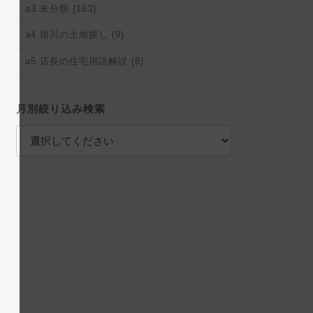
a3.未分類 (163)
a4.掛川の土地探し (9)
a5.店長の住宅用語解説 (8)
月別絞り込み検索