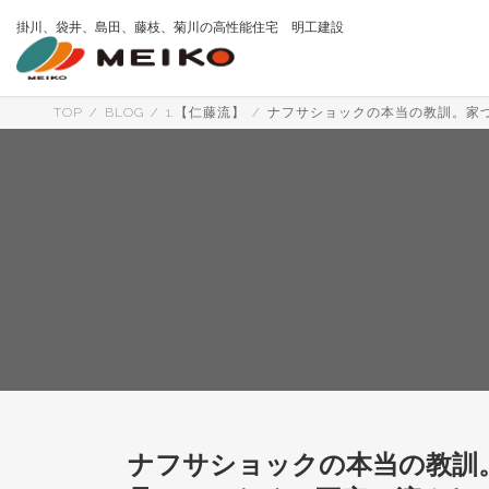
コ
ナ
掛川、袋井、島田、藤枝、菊川の高性能住宅 明工建設
ン
ビ
テ
ゲ
ン
ー
ツ
シ
へ
ョ
TOP
BLOG
1.【仁藤流】
ナフサショックの本当の教訓。家
ス
ン
キ
に
ッ
移
プ
動
ナフサショックの本当の教訓