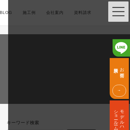
BLOG
施工例
会社案内
資料請求
グ
グ
ル
ル
資料請求
お問合せ
ー
ー
プ
プ
リ
リ
ン
ン
ク
ク
グ
ル
ショールーム
モデルハウス
ー
プ
キーワード検索
リ