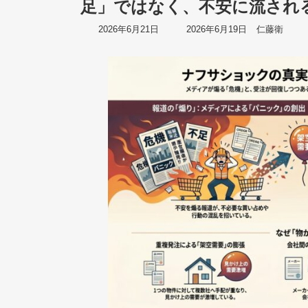
足」ではなく、不安に流され
最
2026年6月21日
2026年6月19日
仁藤衛
終
更
新
日
時
: