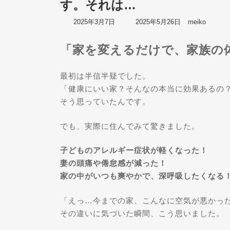
す。それは…
最
2025年3月7日
2025年5月26日
meiko
終
更
「家を変えるだけで、家族の
新
日
時
最初は半信半疑でした。
:
「健康にいい家？そんなの本当に効果あるの
そう思っていたんです。
でも、実際に住んでみて驚きました。
子どものアレルギー症状が軽くなった！
妻の頭痛や倦怠感が減った！
家の中がいつも爽やかで、深呼吸したくなる
「えっ…今までの家、こんなに空気が悪かっ
その違いに気づいた瞬間、こう思いました。