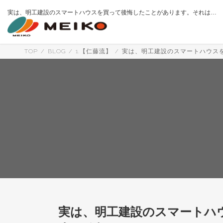
コ
ナ
実は、明工建設のスマートハウスを買って後悔したことがあります。それは…
ン
ビ
テ
ゲ
ン
ー
ツ
シ
へ
ョ
TOP
BLOG
1.【仁藤流】
実は、明工建設のスマートハウス
ス
ン
キ
に
ッ
移
プ
動
実は、明工建設のスマートハ