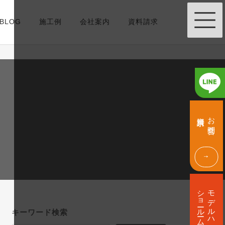
BLOG
施工例
会社案内
資料請求
グ
グ
ル
ル
資料請求
お問合せ
ー
ー
プ
プ
リ
リ
ン
ン
ク
ク
グ
ル
ショールーム
モデルハウス
ー
プ
キーワード検索
リ