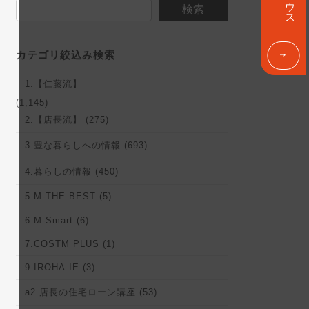
ン
検索
ク
カテゴリ絞込み検索
1.【仁藤流】
(1,145)
2.【店長流】 (275)
3.豊な暮らしへの情報 (693)
4.暮らしの情報 (450)
5.M-THE BEST (5)
6.M-Smart (6)
7.COSTM PLUS (1)
9.IROHA.IE (3)
a2.店長の住宅ローン講座 (53)