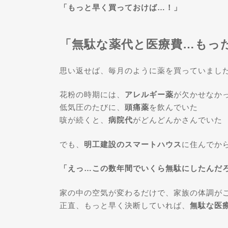
「もっと早く買っておけば…！」
「無駄な薬代と医療費…もっ
思い返せば、毎月のように薬を買っていまし
花粉の時期には、
アレルギー薬
が欠かせなか
低気圧のたびに、
頭痛薬
を飲んでいた
咳が続くと、
病院代
がどんどんかさんでいた
でも、
明工建設のスマートハウス
に住んでか
「えっ…この数年間でいくら無駄にしたんだ
家の中の空気が変わるだけで、家族の体調が
正直、もっと早く決断していれば、
無駄な医