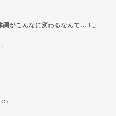
体調がこんなに変わるなんて…！」
？」
！
たの？」