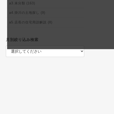
a3.未分類 (163)
a4.掛川の土地探し (9)
a5.店長の住宅用語解説 (8)
月別絞り込み検索