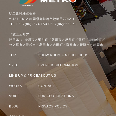
明工建設株式会社
〒437-1612 静岡県御前崎市池新田7742-1
TEL.0537(86)2674 FAX.0537(86)8559 all
［施工エリア］
静岡県 ： 掛川市／菊川市／磐田市／袋井市／森町／御前崎市／
牧之原市／浜松市／島田市／吉田町／藤枝市／焼津市／静岡市
TOP
SHOW ROOM & MODEL HOUSE
SPEC
EVENT & INFORMATION
LINE UP & PRICE
ABOUT US
WORKS
CONTACT
VOICE
FOR CORPOLATIONS
BLOG
PRIVACY POLICY