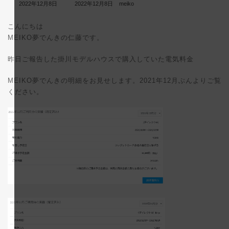
最
2022年12月8日
2022年12月8日
meiko
終
更
こんにちは
新
日
MEIKO夢でんきの仁藤です。
時
:
昨日ご報告した掛川モデルハウスで購入していた電気料金
MEIKO夢でんきの明細をお見せします。2021年12月ぶんよりご覧
ください。