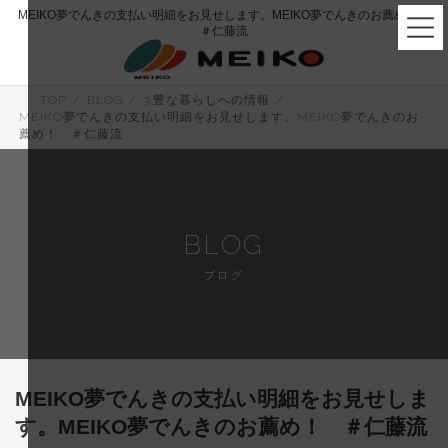
コ
ナ
MEIKO夢でんきの支払い明細をお見せします。MEIKO夢でんきのお薦め！
ン
ビ
＃仁藤流
テ
ゲ
ン
ー
ツ
シ
へ
ョ
TOP
BLOG
3.豊な暮らしへの情報
ス
ン
MEIKO夢でんきの支払い明細をお見せします。MEIKO夢でんきのお
キ
に
薦め！ ＃仁藤流
ッ
移
プ
動
BLOG
ブログ
MEIKO夢でんきの支払い明細をお見せしま
す。MEIKO夢でんきのお薦め！ ＃仁藤流