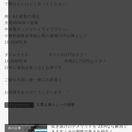
で聞きたいけどと言ってください。
例）4人家族の場合
月間450kWｈ使用
中部電力（スマートライフプラン）
※燃料調整基準額上限の撤廃12月以降として
18,659円/月
ダイレクトS 月々1,811円おトク！
16,848円/月 年間21,732円おトク！
日中に電気を使うほどお得です。
ご縁を大切に唯一無二の家造り
お陰様でありがとうございます。 "
3.豊な暮らしへの情報
ブログカテゴリ
吹き抜けのデメリットを ZEHなら解消で
前の記事
きます！その相性の良さを紹介！