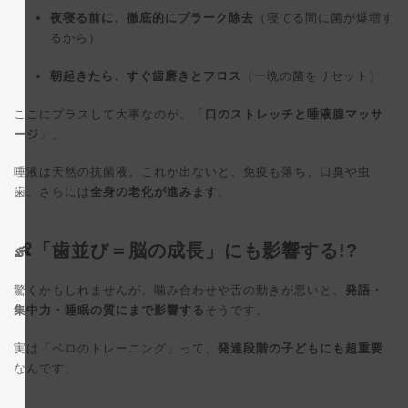
夜寝る前に、徹底的にプラーク除去
（寝てる間に菌が爆増す
るから）
朝起きたら、すぐ歯磨きとフロス
（一晩の菌をリセット）
ここにプラスして大事なのが、「
口のストレッチと唾液腺マッサ
ージ
」。
唾液は天然の抗菌液。これが出ないと、免疫も落ち、口臭や虫
歯、さらには
全身の老化が進みます
。
👶「歯並び＝脳の成長」にも影響する!?
驚くかもしれませんが、噛み合わせや舌の動きが悪いと、
発語・
集中力・睡眠の質にまで影響する
そうです。
実は「ベロのトレーニング」って、
発達段階の子どもにも超重要
なんです。