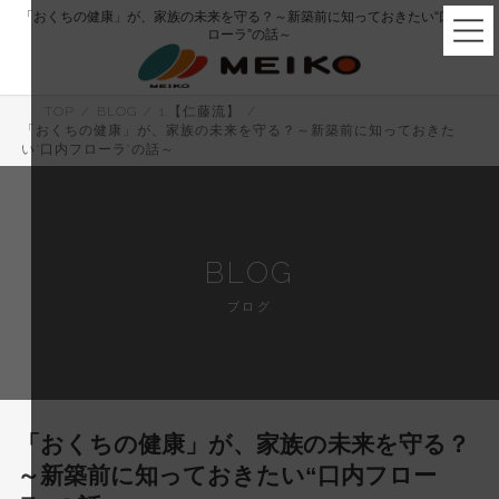
コ
ナ
「おくちの健康」が、家族の未来を守る？～新築前に知っておきたい“口内フ
ン
ビ
ローラ”の話～
テ
ゲ
ン
ー
ツ
シ
へ
ョ
TOP
BLOG
1.【仁藤流】
ス
ン
「おくちの健康」が、家族の未来を守る？～新築前に知っておきた
キ
に
い“口内フローラ”の話～
ッ
移
プ
動
BLOG
ブログ
「おくちの健康」が、家族の未来を守る？
～新築前に知っておきたい“口内フロー