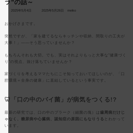
ラ”の話～
最
2025年5月4日
2025年5月26日
meiko
終
更
おかげさまです。
新
日
時
突然ですが、「家を建てるならキッチンや収納、間取りの工夫が
:
大事！」――そう思っていませんか？
もちろんそれも大切。でも、実はそれよりもっと大事な“健康づく
り”の視点、抜け落ちていませんか？
家づくりを考えるママたちにこそ知っておいてほしいのが、「口
腔環境＝全身の健康」に直結しているという事実です。
🦷「口の中のバイ菌」が病気をつくる!?
最新の研究では、口の中のプラーク（細菌の塊）は
歯周病だけじ
ゃなく、糖尿病や心臓病、認知症の原因にもなりうる
とわかって
います。