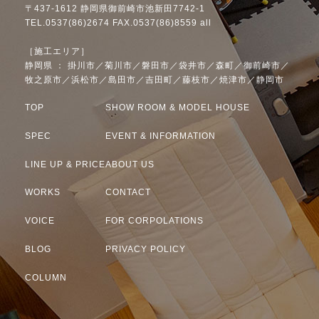
〒437-1612 静岡県御前崎市池新田7742-1
TEL.0537(86)2674 FAX.0537(86)8559 all
［施工エリア］
静岡県 ： 掛川市／菊川市／磐田市／袋井市／森町／御前崎市／
牧之原市／浜松市／島田市／吉田町／藤枝市／焼津市／静岡市
TOP
SHOW ROOM & MODEL HOUSE
SPEC
EVENT & INFORMATION
LINE UP & PRICE
ABOUT US
WORKS
CONTACT
VOICE
FOR CORPOLATIONS
BLOG
PRIVACY POLICY
COLUMN