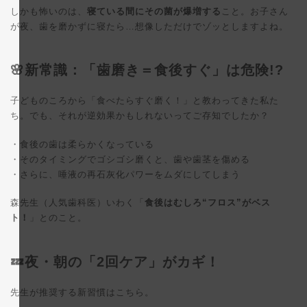
しかも怖いのは、
寝ている間にその菌が爆増する
こと。お子さん
が夜、歯を磨かずに寝たら…想像しただけでゾッとしますよね。
🌸新常識：「歯磨き＝食後すぐ」は危険!?
子どものころから「食べたらすぐ磨く！」と教わってきた私た
ち。でも、それが逆効果かもしれないってご存知でしたか？
・食後の歯は柔らかくなっている
・そのタイミングでゴシゴシ磨くと、歯や歯茎を傷める
・さらに、唾液の再石灰化パワーをムダにしてしまう
森先生（人気歯科医）いわく「
食後はむしろ“フロス”がベス
ト！
」とのこと。
💤夜・朝の「2回ケア」がカギ！
先生が推奨する新習慣はこちら。