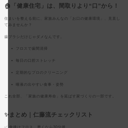
🏠「健康住宅」は、間取りより“口”から！
住まいを整える前に、家族みんなの「お口の健康環境」、見直し
てみませんか？
歯ブラシだけじゃダメなんです。
フロスで歯間清掃
毎日の口腔ストレッチ
定期的なプロのクリーニング
唾液の出やすい食事・姿勢
これ全部、「家族の健康寿命」を延ばす家づくりの一部です。
✨まとめ｜仁藤流チェックリスト
✅ 食後はフロス、磨くなら30分後