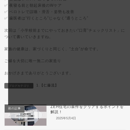
✅ 夜寝る前と朝起床後のWケア
✅ ベロトレで誤嚥・滑舌・姿勢も改善
✅ 歯医者は“行くところ”じゃなく“通うところ”
次回は「小学校前までにやっておきたい“口育”チェックリスト」に
ついて書いていきますね。
家族の健康は、家づくりと同じく、“土台”が命です。
ご縁を大切に唯一無二の家造り
おかげさまでありがとうございます。
1.【仁藤流】
ブログカテゴリ
ZEH住宅の条件をクリアするポイントを
前の記事
解説！
2025年5月4日