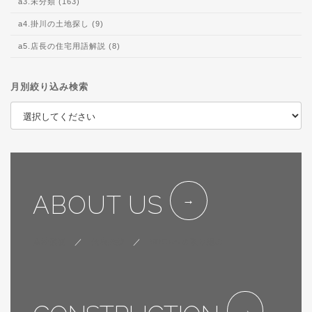
a3.未分類 (163)
a4.掛川の土地探し (9)
a5.店長の住宅用語解説 (8)
月別絞り込み検索
ABOUT US
会社概要
／
代表挨拶
／
SDGsへの取り組み