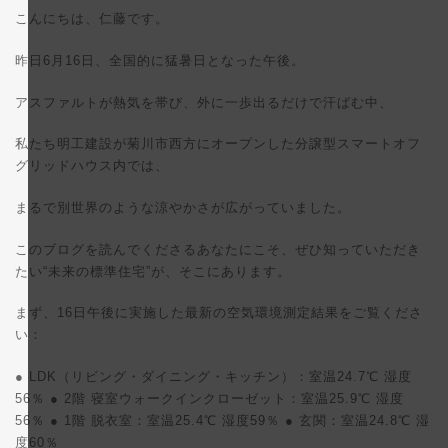
更
こんにちは、仁藤です。
新
日
時
昨日6月16日、全国的に猛暑日となった午後。
:
アスファルトが熱気を帯び、外に一歩出るだけで汗ばむ中、
私たち明工建設が菊川市西方にオープンした分譲型スマートオフ
グリッドハウス内では、
まるで別世界のような涼やかさが広がっていました。
このブログを読んでくださるあなたにこそ、ぜひ知っていただき
たい“未来の標準住宅”が、そこにあります。
まず、16日午後に実施した最新の空気環境測定結果をご覧くださ
い：
● LDK（リビング・ダイニング・キッチン）：室温24.7℃ 湿度
56％ ● 2階 寝室ウォークインクローゼット：室温25.9℃ 湿度
56％ ● 1階 脱衣室：室温25.4℃ 湿度59％ ● 玄関：室温24.8℃ 湿
度60％