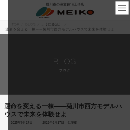
コ
ナ
掛川市の注文住宅工務店
ン
ビ
テ
ゲ
ン
ー
ツ
シ
TOP
BLOG
1.【仁藤流】
へ
ョ
運命を変える一棟——菊川市西方モデルハウスで未来を体験せよ
ス
ン
キ
に
ッ
移
プ
動
BLOG
ブログ
運命を変える一棟——菊川市西方モデルハ
ウスで未来を体験せよ
最
2025年6月17日
2025年6月17日
仁藤衛
終