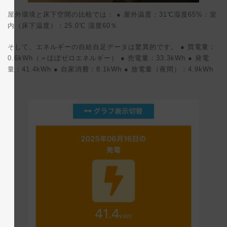
屋外環境と床下空間の比較では： ● 屋外温度：31℃湿度65%：室
内（床下温度）：25.0℃ 湿度60％
そして、エネルギーの自給自足データは驚異的です。 ● 買電量：
0.6kWh（＝ほぼゼロエネルギー） ● 売電量：33.3kWh ● 発電
量：41.4kWh ● 自家消費：8.1kWh ● 放電量（夜間）：4.9kWh