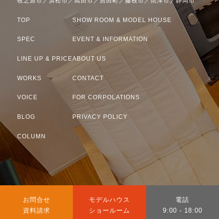
牧之原市／浜松市／島田市／吉田町／藤枝市／焼津市／静岡市
TOP
SHOW ROOM & MODEL HOUSE
SPEC
EVENT & INFORMATION
LINE UP & PRICE
ABOUT US
WORKS
CONTACT
VOICE
FOR CORPOLATIONS
BLOG
PRIVACY POLICY
COLUMN
カ
カ
カ
お問合せ
モデルハウス
電話
ラ
ラ
ラ
資料請求
ショールーム
9:00 - 18:00
2025 © 静岡県・明工建設株式会社
ム
ム
ム