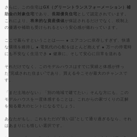
さらに、この住宅は
GX（グリーントランスフォーメーション）補
助金の対象住宅
であり、
長期優良住宅
として認定されています。
これにより、
将来的な資産価値
が保証されるだけでなく、税制上
の優遇や補助も受けられるという安心感が備わっています。
ここで暮らすということは—— ● エアコンに依存しすぎず、快適
な環境を維持し ● 電気代の心配をほとんど抱えず ● 万一の停電時
にも不安なく生活でき ● 健康に、そして安心に日常を送れる
それだけでなく、このモデルハウスはすでに実績と体感が伴っ
た“完成された住まい”であり、買える今こそが最大のチャンスで
す。
「まだ土地がない」「別の地域で建てたい」そんな方にも、この
モデルハウスを一度体感することは、これからの家づくりの正解
を知る最大のヒントになるでしょう。
あなたがもし、これをただの“良い話”として通り過ぎるなら、それ
はあまりにも惜しい選択です。