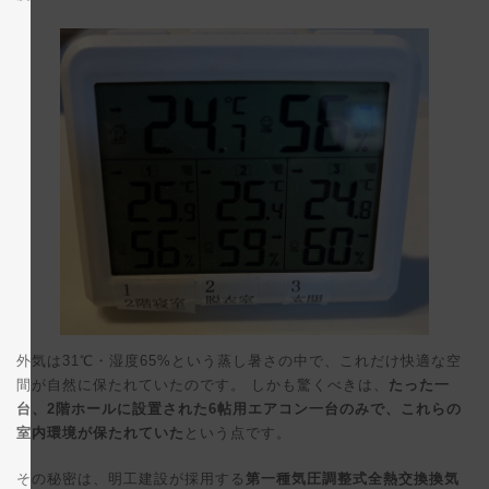
外気は31℃・湿度65%という蒸し暑さの中で、これだけ快適な空
間が自然に保たれていたのです。 しかも驚くべきは、
たった一
台、2階ホールに設置された6帖用エアコン一台のみで、これらの
室内環境が保たれていた
という点です。
その秘密は、明工建設が採用する
第一種気圧調整式全熱交換換気