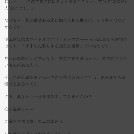
むしろ、 「このブログに出会えたあなたこそが、本当に“運の良い
人”なのです。」
なぜなら、真に価値ある家に触れられる機会は、そう多くはない
からです。
明工建設のスマートオフグリッドハウス—— それは単なる住宅で
はなく、「未来を先取りする知恵と選択」そのものです。
見た目の華やかさではなく、本質で家を選ぶ人へ。 本当に守りた
いものがある人へ。
今、この分譲型モデルハウスを手に入れることは、未来を守る決
断でもあるのです。
さあ、あなたも一歩を踏み出してみませんか？
心を込めて——
ご縁を大切に唯一無二の家造り
おかげさまでありがとうございます。