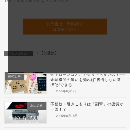
お問合せ・資料請求
はコチラから
1.【仁藤流】
ブログカテゴリ
住宅ローンはどこで借りたら良いの？──
前の記事
金融機関の違いを知れば“後悔しない選
択”ができる
2025年6月17日
不登校・引きこもりは「副腎」の疲労が
次の記事
一因！？
2025年6月18日