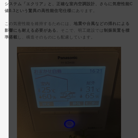
システム「エクリア」
と、
正確な室内空調設計
、さらに
気密性能C
値0.3という驚異の高性能住宅仕様
にあります。
この気密性能を維持するためには、
地震や台風などの揺れによる
影響にも耐える必要がある
。そこで、明工建設では
制振装置を標
準搭載
し、構造そのものにも配慮しています。