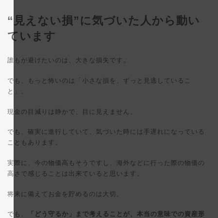
“見えない損”に気づいた人から動い
ています
誰もが避けたいのは、大きな損失です。
でも、もっと怖いのは「小さな損を、ずっと見逃しているこ
と」。
現金の目減りは静かで、目に見えません。
でも、確実に進行していて、気づいた時には手遅れになっている
こともあります。
実際に、今の物価高もそうですし、海外などに行った際の物価の
高さで感じることは出来ていると思います。
将来に備えてお金を貯めるのは大切。
でも、
「どう守るか」まで考えることが、本当の意味での資産形