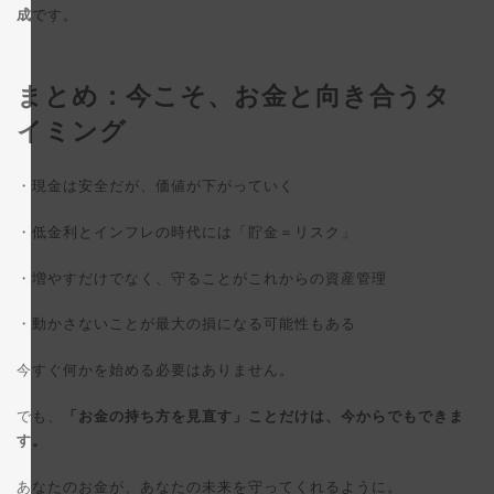
成
です。
まとめ：今こそ、お金と向き合うタ
イミング
・現金は安全だが、価値が下がっていく
・低金利とインフレの時代には「貯金＝リスク」
・増やすだけでなく、守ることがこれからの資産管理
・動かさないことが最大の損になる可能性もある
今すぐ何かを始める必要はありません。
でも、
「お金の持ち方を見直す」ことだけは、今からでもできま
す。
あなたのお金が、あなたの未来を守ってくれるように。