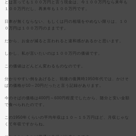
とは言っても１００万円と言う現金は、今１００万円なら来年も
１００万円だし、再来年も１００万円です。
日本が無くならない、もしくは円の相場をやめない限りは、１０
０万円は１００万円のままです。
だから、お金が減ると言われると違和感があるかと思います。
しかし、私が言いたいのは１００万円の価値です。
この価値はどんどん変わるものなのです。
分かりやすい例をあげると、戦後の復興時1950年代では、かけそ
ばの価格が10～20円だったと言う記録があります。
今のそばの価格は400円～600円程度でしたから、随分と安い金額
で食べられたのです。
この1950年くらいの平均年収は１０～１５万円ほど、月収じゃな
くて年収ですからね。