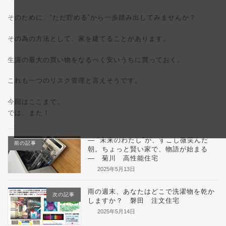
そのために、“ただ貯める”から一歩踏み出してみませんか？
その為の方法として、家を建てることがあります。
生涯の最大の買い物をなるべく安いうちに買っておく。
これも一つのリスク管理と言えそうです。
今回はここまで。
では、また！
― “未来のわたし”が、すこし微笑んだ
前の記事
朝。ちょっと賢い家で、物語が始まる
― 菊川 高性能住宅
2025年5月13日
雨の週末、あなたはどこで洗濯物を乾か
次の記事
しますか？ 磐田 注文住宅
2025年5月14日