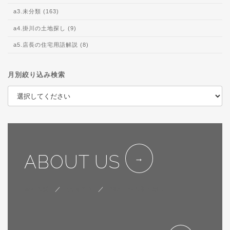
a3.未分類 (163)
a4.掛川の土地探し (9)
a5.店長の住宅用語解説 (8)
月別絞り込み検索
ABOUT US
会社概要
／
代表挨拶
／
SDGsへの取り組み