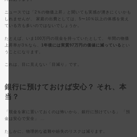
ニュースでは「2％の物価上昇」と聞いても実感が湧きにくいかも
しれませんが、 家庭の出費としては、5〜10％以上の体感を覚え
ている方も多いのではないでしょうか。
たとえば、いま100万円の現金を持っていたとして、 年間の物価
上昇率が3％なら、
1年後には実質97万円の価値に減っている
とい
うことになります。
これは、目に見えない「目減り」です。
銀行に預けておけば安心？ それ、本
当？
「現金を家に置いておくのは怖いから、銀行に預けている」 「預
金は安心で安全」 …
たしかに、物理的な盗難や紛失のリスクは減ります。