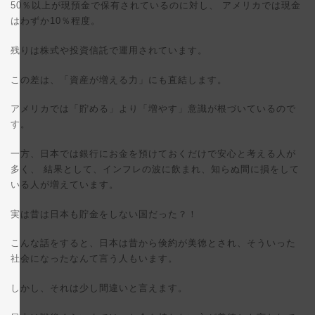
50％以上が現預金で保有されているのに対し、 アメリカでは現金
はわずか10％程度。
残りは株式や投資信託で運用されています。
この差は、「資産が増える力」にも直結します。
アメリカでは「貯める」より「増やす」意識が根づいているので
す。
一方、日本では銀行にお金を預けておくだけで安心と考える人が
多く、 結果として、インフレの波に飲まれ、知らぬ間に損をして
いる人が増えています。
実は昔は日本も貯金をしない国だった？！
こんな話をすると、日本は昔から倹約が美徳とされ、そういった
社会になったなんて言う人もいます。
しかし、それは少し間違いと言えます。