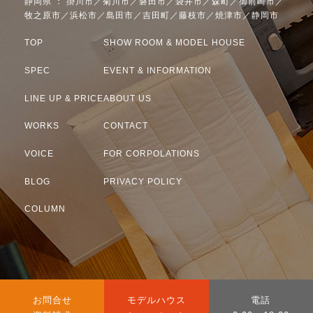
静岡県 ： 掛川市／菊川市／磐田市／袋井市／森町／御前崎市／
牧之原市／浜松市／島田市／吉田町／藤枝市／焼津市／静岡市
TOP
SHOW ROOM & MODEL HOUSE
SPEC
EVENT & INFORMATION
LINE UP & PRICE
ABOUT US
WORKS
CONTACT
VOICE
FOR CORPOLATIONS
BLOG
PRIVACY POLICY
COLUMN
カ
カ
カ
お問合せ
モデルハウス
電話
ラ
ラ
ラ