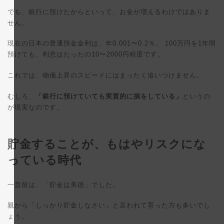
でも、銀行に預けたからといって、お金が増えるわけではありま
せん。
現在の日本の普通預金金利は、年0.001〜0.2％。 100万円を1年間
預けても、利息はたったの10〜2000円程度です。
これでは、物価上昇のスピードにはまったく追いつけません。
むしろ、
「銀行に預けていても実質的に損をしている」
というの
が現実なのです。
貯金することが、もはやリスクにな
っている時代
一昔前は、「貯金は美徳」でした。
親から「しっかり貯金しなさい」と言われて育った方も多いでし
ょう。