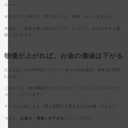
ら——
それはとても静かで、気づきにくい「損失」かもしれません。
今回は、「現金を持ち続けるリスク」について、わかりやすく解
説していきます。
物価が上がれば、お金の価値は下がる
たとえば、1本100円だったペットボトルのお茶が、来年は110円
になる。
このように、物の価格が上がることを「インフレ（インフレーシ
ョン）」といいます。
インフレが起こると、同じ金額でも買えるものが減ってしまう。
つまり、
お金の「価値」が下がる
ということです。