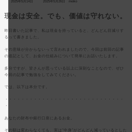
最
2025年5月14日
2025年5月26日
meiko
終
更
現金は安全。でも、価値は守れない。
新
日
時
:
昨日書いた記事で、私は現金を持っていると、どんどん目減りす
るって書きました。
その意味が分からないって言われましたので、今回は前回の記事
の追記として、お金の仕組みについて簡単にお話いたします。
多分ですが、皆さんが思っている以上に深刻なことなので、ぜひ
今回の記事で勉強をしてみてください。
では、以下は本分です。
・・・・・・・・・・・・・・・・・・・・・・・・・・・・・
・
あなたの財布や銀行口座にあるお金。
その額は変わらなくても、実は“中身”がどんどん減っているとした