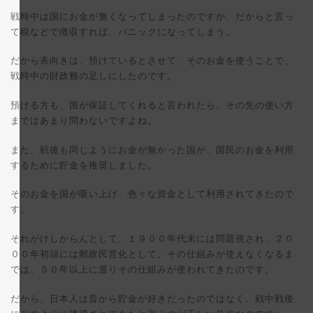
戦時中は国にお金が無くなってしまったのですが、だからと言っ
て税などで徴収すれば、パニックになってしまう。
だから表向きは、預けているとさせて、そのお金を使うことで、
戦時中の財政難の足しにしたのです。
預ける方も、国が保証してくれると言われたら、その先の使い方
まではあまり問わないですよね。
また、戦後も同じようにお金が無かった国が、国民のお金を利用
するために貯金を推奨しました。
そのお金を国が吸い上げ、色々な資金として利用されてきたので
す。
それがけしからんとして、１９００年代末には問題視され、２０
００年初頭には郵政民営化として、その仕組みが使えなくなるま
では、５０年以上に渡りその仕組みが使われてきたのです。
だから、日本人は昔から貯金が好きだったのではなく、戦中戦後