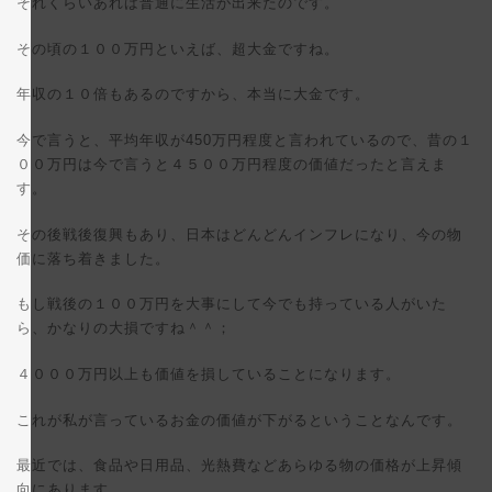
それくらいあれば普通に生活が出来たのです。
その頃の１００万円といえば、超大金ですね。
年収の１０倍もあるのですから、本当に大金です。
今で言うと、平均年収が450万円程度と言われているので、昔の１
００万円は今で言うと４５００万円程度の価値だったと言えま
す。
その後戦後復興もあり、日本はどんどんインフレになり、今の物
価に落ち着きました。
もし戦後の１００万円を大事にして今でも持っている人がいた
ら、かなりの大損ですね＾＾；
４０００万円以上も価値を損していることになります。
これが私が言っているお金の価値が下がるということなんです。
最近では、食品や日用品、光熱費などあらゆる物の価格が上昇傾
向にあります。