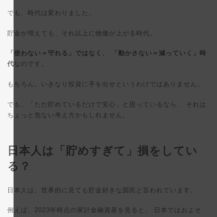
でも、時代は変わりました。
貯金が増えても、それ以上に物価が上がる時代。
「使わない＝守れる」ではなく、 「動かさない＝減っていく」時
代
なのです。
もちろん、いきなり投資に手を出せというわけではありません。
でも、「ただ貯めているだけで安心」と思っているなら、 それは
ちょっと危ない考え方かもしれません。
日本人は「貯めすぎて」損をしてい
る？
日本人は、世界的に見ても貯金好きな国民と言われています。
例えば、2023年時点の家計金融資産を見ると、 日本ではおよそ