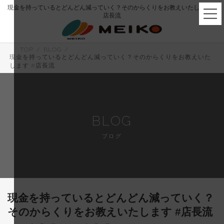
コ
ナ
現金を持っているとどんどん減っていく？そのからくりをお教えいたします #
ン
ビ
店長流
テ
ゲ
ン
ー
ツ
シ
へ
ョ
TOP
BLOG
現金を持っているとどんどん減っていく？そのからくりをお教えいた
ス
ン
します #店長流
キ
に
ッ
移
プ
動
BLOG
ブログ
現金を持っているとどんどん減っていく？
そのからくりをお教えいたします #店長流