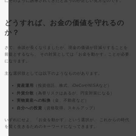
にそのように誘導されてきたと言うのが正しい見方なのです。
どうすれば、お金の価値を守れるの
か？
さて、余談が長くなりましたが、現金の価値が目減りすることを
前提とするなら、 その対策としては「お金を動かす」ことが必要
になります。
主な選択肢としては以下のようなものがあります。
資産運用
（投資信託、株式、iDeCoやNISAなど）
外貨分散
（為替リスクはあるが、円安対策になる）
実物資産への転換
（金、不動産など）
自分への投資
（資格取得、スキルアップ）
いずれにせよ、「お金を動かす」という選択が、 これからの時代
を賢く生きるためのキーワードになってきます。