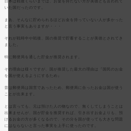
日本は戦後くらいまでは、お金を持たない方が美徳とも言われて
いた国だったのです。
まあ、そんなに貯められるほどお金を持っていない人が多かった
と言う事実もありますが・・・
それが戦時中や戦後、国の推奨で貯蓄することが美徳とされてき
ました。
特に郵便局を通した貯金が推奨されます。
その理由は様々ですが、国が推奨した最大の理由は『国民のお金
を国が使えるようにするため』
昔は郵便局は国営であったため、郵便局に合ったお金は国が使う
ことが出来ます。
とは言っても、元は預けた人の物なので、無くしてしまうことは
出来ませんが、国が貯金を推奨すれば、引き出すお金よりも、預
けるお金の方が多くなるので、その分を国が使っても大きな問題
にはならないと言った事実を上手に使ったのです。