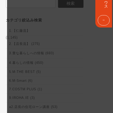
ン
検索
ク
カテゴリ絞込み検索
1.【仁藤流】
(1,145)
2.【店長流】 (275)
3.豊な暮らしへの情報 (693)
4.暮らしの情報 (450)
5.M-THE BEST (5)
6.M-Smart (6)
7.COSTM PLUS (1)
9.IROHA.IE (3)
a2.店長の住宅ローン講座 (53)