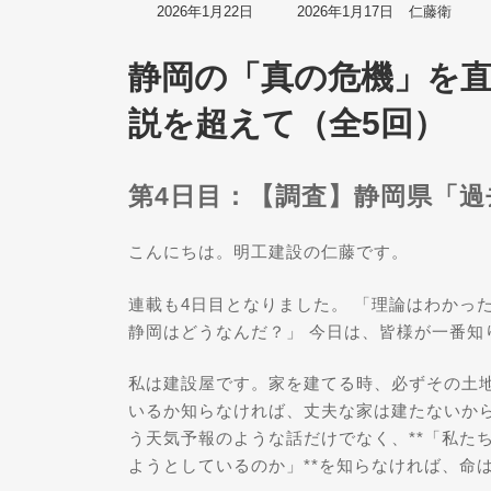
最
2026年1月22日
2026年1月17日
仁藤衛
終
更
静岡の「真の危機」を直
新
日
時
説を超えて（全5回）
:
第4日目：【調査】静岡県「過
こんにちは。明工建設の仁藤です。
連載も4日目となりました。 「理論はわかっ
静岡はどうなんだ？」 今日は、皆様が一番知
私は建設屋です。家を建てる時、必ずその土
いるか知らなければ、丈夫な家は建たないから
う天気予報のような話だけでなく、**「私た
ようとしているのか」**を知らなければ、命