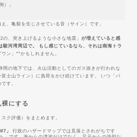
例）」
与え、亀裂を生じさせている音（サイン）です。
や2の、突き上げるような小さな地震」
が増えていると感
は駿河湾周辺で。 もし感じているなら、それは南海トラ
ウン」**かもしれません。
静岡の地下では、火山活動としてのガス抜きが行われな
富士山ライン）に負荷をかけ続けています。 いつ「バ
のです。
丸裸にする
リスク評価）をまとめます。
M7」
行政のハザードマップでは見落とされがちです
ト」です。海からの津波だけでなく、足元からの強烈な