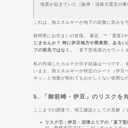
地震が起きていた（阪神・淡路大震災の事
これは、熱エネルギーが地下の岩盤に歪みを
静岡県にお住まいの皆様。 最近、**「震度1
じませんか？ 特に伊豆地方や県東部、あるい
フの前兆ではなく、
「直下型地震のカウントダ
私の作成したカルテが示す結論は一つです。 
いまま、熱エネルギーが特定のルート（伊豆〜
キッ」と地盤が割れてもおかしくない状態な
5. 「御前崎・伊豆」のリスクを
ここまでの調査で、明工建設としての見解（
リスク①：伊豆・沼津エリアの「直下型
が、熱移送説ではここが「ホットスポッ