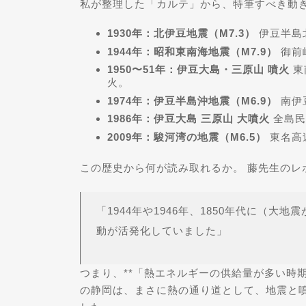
私が整理した「カルテ」から、特筆すべき動
1930年：北伊豆地震（M7.3）
伊豆半島
1944年：昭和東南海地震（M7.9）
御前
1950〜51年：伊豆大島・三原山 噴火
東
火。
1974年：伊豆半島沖地震（M6.9）
南伊
1986年：伊豆大島 三原山 大噴火
全島民
2009年：駿河湾の地震（M6.5）
東名高
この歴史から何が読み取れるか。 藤先生のレ
「1944年や1946年、1850年代に（
動が活発化していました」
つまり、**「熱エネルギーの供給量が多い時期
の静岡は、まさに熱の通り道として、地震と