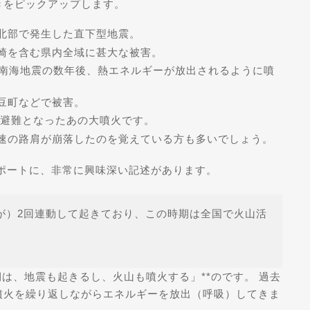
きをピックアップします。
北部で発生した直下型地震。
崎を含む県内全域に甚大な被害。
南海地震の数年後、熱エネルギーが放出されるように噴
豆町などで被害。
避難となったあの大噴火です。
速の路肩が崩落したのを覚えている方も多いでしょう。
ポートに、非常に興味深い記述があります。
大地震が）2回連動して起きており、この時期は全国で火山活
は、地震も起きるし、火山も噴火する」**のです。 過去
噴火を繰り返しながらエネルギーを放出（呼吸）してきま