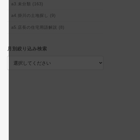
a3.未分類 (163)
a4.掛川の土地探し (9)
a5.店長の住宅用語解説 (8)
月別絞り込み検索