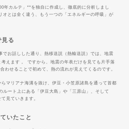
00年カルテ」**を独自に作成し、徹底的に分析しまし
リオとは全く違う、もう一つの「エネルギーの呼吸」が
で見る
事でお話しした通り、熱移送説（熱輸送説）では、地震
と考えます
。 ですから、地震の年表だけを見ても片手落
重ね合わせることで初めて、熱の流れが見えてくるのです。
からマリアナ海溝を抜け、伊豆・小笠原諸島を通って首都
このルート上にある「伊豆大島」や「三原山」、そして
せて見ていきます。
きていたこと