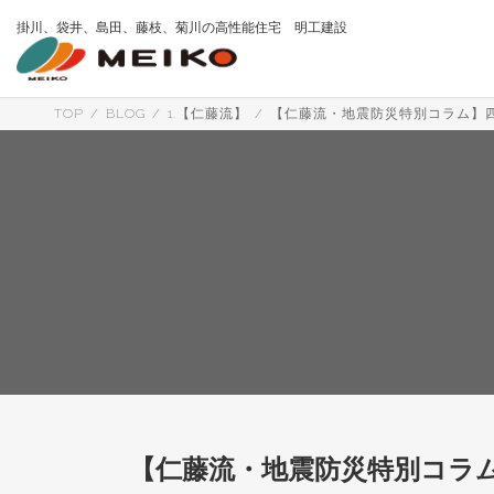
コ
ナ
掛川、袋井、島田、藤枝、菊川の高性能住宅 明工建設
ン
ビ
テ
ゲ
ン
ー
ツ
シ
へ
ョ
TOP
BLOG
1.【仁藤流】
【仁藤流・地震防災特別コラム】
ス
ン
キ
に
ッ
移
プ
動
【仁藤流・地震防災特別コラ