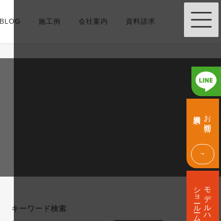
BLOG
施工例
会社案内
資料請求
グ
グ
ル
ル
資料請求
お問合せ
ー
ー
プ
プ
リ
リ
ン
ン
ク
ク
グ
ル
ショールーム
モデルハウス
ー
プ
キーワード検索
リ