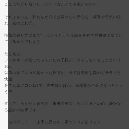
ここにたどり着いた」という方がとても多いのです。
それはきっと、私たちが口では言わない安心を、構造や空気の流
れ、光の入れ方、
換気の在り方にまで“しっかりとした仕組みを科学的根拠に基づい
ているからでしょう。
たとえば、
アレルギーが気になっていたお子様が、咳をしなくなったという
お話
以前の家ではカビ臭かった床下が、今では季節を問わずサラリと
快適
冬でもエアコン1台で、家中ぽかぽか。光熱費が半分になったとい
う声
すべて、あなたと家族の「未来の笑顔」をつくるための、静かな
る設計の結果です。
世の中には、「上手に見せる」家づくりがあります。