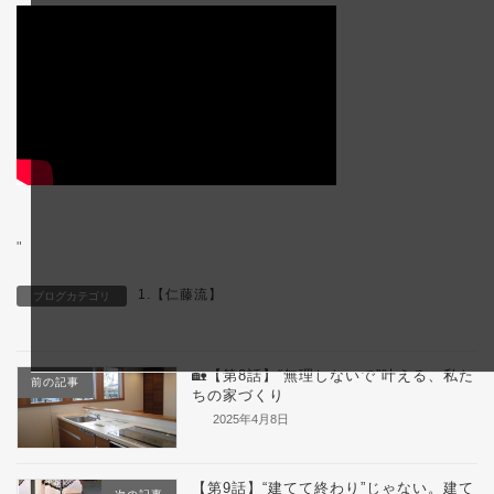
"
1.【仁藤流】
ブログカテゴリ
🏡【第8話】“無理しないで”叶える、私た
前の記事
ちの家づくり
2025年4月8日
【第9話】“建てて終わり”じゃない。建て