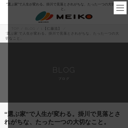
コ
ナ
“選ぶ家”で人生が変わる。掛川で見落とされがちな、たった一つの大切なこ
ン
ビ
と。
テ
ゲ
ン
ー
ツ
シ
へ
ョ
TOP
BLOG
1.【仁藤流】
ス
ン
“選ぶ家”で人生が変わる。掛川で見落とされがちな、たった一つの大
キ
に
切なこと。
ッ
移
プ
動
BLOG
ブログ
“選ぶ家”で人生が変わる。掛川で見落とさ
れがちな、たった一つの大切なこと。