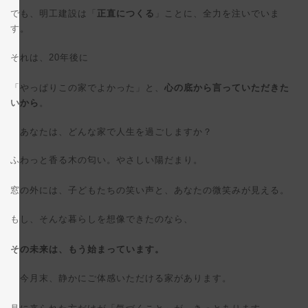
でも、明工建設は「
正直につくる
」ことに、全力を注いでいま
す。
それは、20年後に
「やっぱりこの家でよかった」と、
心の底から言っていただきた
いから
。
あなたは、どんな家で人生を過ごしますか？
ふわっと香る木の匂い。やさしい陽だまり。
窓の外には、子どもたちの笑い声と、あなたの微笑みが見える。
もし、そんな暮らしを想像できたのなら、
その未来は、もう始まっています。
今月末、静かにご体感いただける家があります。