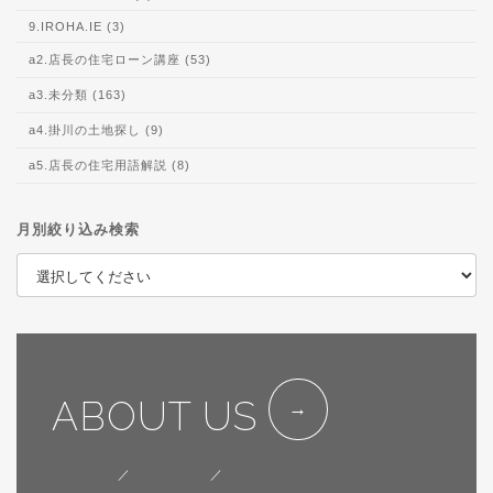
9.IROHA.IE (3)
a2.店長の住宅ローン講座 (53)
a3.未分類 (163)
a4.掛川の土地探し (9)
a5.店長の住宅用語解説 (8)
月別絞り込み検索
ABOUT US
会社概要
／
代表挨拶
／
SDGsへの取り組み