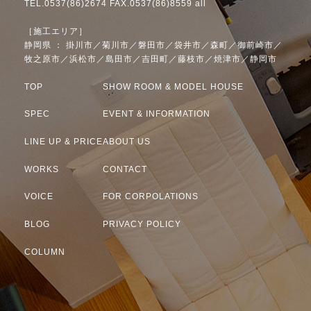
TEL.0537(86)2674 FAX.0537(86)8559 all
［施工エリア］
静岡県 ： 掛川市／菊川市／磐田市／袋井市／森町／御前崎市／
牧之原市／浜松市／島田市／吉田町／藤枝市／焼津市／静岡市
TOP
SHOW ROOM & MODEL HOUSE
SPEC
EVENT & INFORMATION
LINE UP & PRICE
ABOUT US
WORKS
CONTACT
VOICE
FOR CORPOLATIONS
BLOG
PRIVACY POLICY
COLUMN