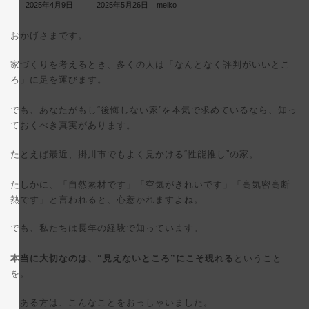
最
2025年4月9日
2025年5月26日
meiko
終
更
おかげさまです。
新
日
時
家づくりを考えるとき、多くの人は「なんとなく評判がいいとこ
:
ろ」に足を運びます。
でも、あなたがもし“後悔しない家”を本気で求めているなら、知っ
ておくべき真実があります。
たとえば最近、掛川市でもよく見かける“性能推し”の家。
たしかに、「自然素材です」「空気がきれいです」「高気密高断
熱です」と言われると、心惹かれますよね。
でも、私たちは長年の経験で知っています。
本当に大切なのは、“見えないところ”にこそ現れる
ということ
を。
ある方は、こんなことをおっしゃいました。