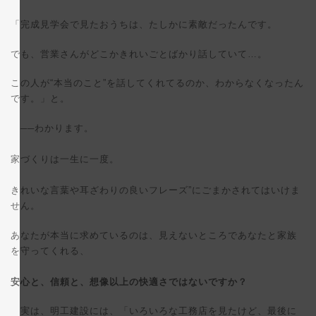
「完成見学会で見たおうちは、たしかに素敵だったんです。
でも、営業さんがどこかきれいごとばかり話していて…。
この人が“本当のこと”を話してくれてるのか、わからなくなったん
です。」と。
──わかります。
家づくりは一生に一度。
きれいな言葉や耳ざわりの良いフレーズ”にごまかされてはいけま
せん。
あなたが本当に求めているのは、見えないところであなたと家族
を守ってくれる、
安心と、信頼と、想像以上の快適さではないですか？
実は、明工建設には、「いろいろな工務店を見たけど、最後に