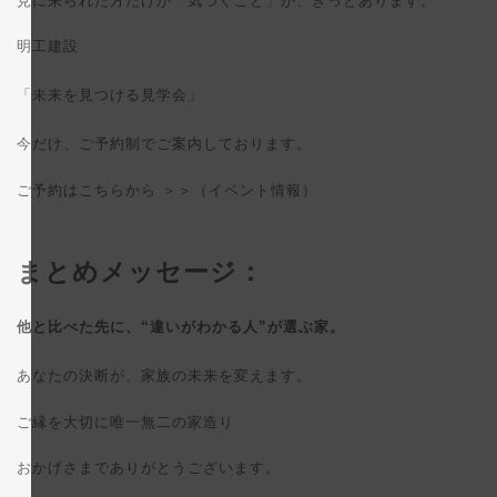
見に来られた方だけが「気づくこと」が、きっとあります。
明工建設
「未来を見つける見学会」
今だけ、ご予約制でご案内しております。
ご予約はこちらから ＞＞（
イベント情報
）
まとめメッセージ：
他と比べた先に、“違いがわかる人”が選ぶ家。
あなたの決断が、家族の未来を変えます。
ご縁を大切に唯一無二の家造り
おかげさまでありがとうございます。