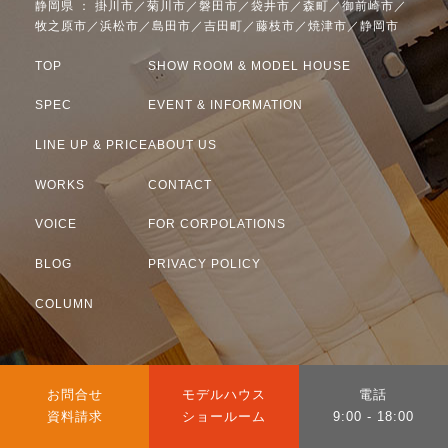
静岡県 ： 掛川市／菊川市／磐田市／袋井市／森町／御前崎市／
牧之原市／浜松市／島田市／吉田町／藤枝市／焼津市／静岡市
TOP
SHOW ROOM & MODEL HOUSE
SPEC
EVENT & INFORMATION
LINE UP & PRICE
ABOUT US
WORKS
CONTACT
VOICE
FOR CORPOLATIONS
BLOG
PRIVACY POLICY
COLUMN
カ
カ
カ
お問合せ
モデルハウス
電話
ラ
ラ
ラ
資料請求
ショールーム
9:00 - 18:00
ム
ム
ム
リ
リ
リ