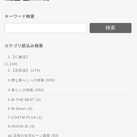
キーワード検索
検索
カテゴリ絞込み検索
1.【仁藤流】
(1,144)
2.【店長流】 (274)
3.豊な暮らしへの情報 (693)
4.暮らしの情報 (450)
5.M-THE BEST (5)
6.M-Smart (6)
7.COSTM PLUS (1)
9.IROHA.IE (3)
a2.店長の住宅ローン講座 (53)