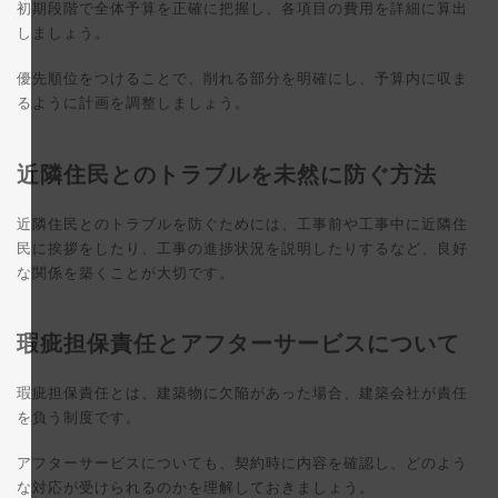
初期段階で全体予算を正確に把握し、各項目の費用を詳細に算出
しましょう。
優先順位をつけることで、削れる部分を明確にし、予算内に収ま
るように計画を調整しましょう。
近隣住民とのトラブルを未然に防ぐ方法
近隣住民とのトラブルを防ぐためには、工事前や工事中に近隣住
民に挨拶をしたり、工事の進捗状況を説明したりするなど、良好
な関係を築くことが大切です。
瑕疵担保責任とアフターサービスについて
瑕疵担保責任とは、建築物に欠陥があった場合、建築会社が責任
を負う制度です。
アフターサービスについても、契約時に内容を確認し、どのよう
な対応が受けられるのかを理解しておきましょう。