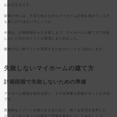
更
おかげさまです。
新
日
時
皆様の中には、不安を抱えながらマイホーム計画を進めている方
:
も多いのではないでしょうか。
今回は、計画段階から引き渡しまで、マイホームの建て方で失敗
しないためのポイントを簡潔にまとめました。
後悔のない家づくりを実現するためのヒントをご紹介します。
失敗しないマイホームの建て方
計画段階で失敗しないための準備
マイホーム建築を始める前に、まず全体像を把握することが大切
です。
具体的なイメージを膨らませるために、様々な住宅を見学した
り、インターネットや雑誌で情報を集めたりしてみましょう。