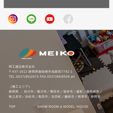
明工建設株式会社
〒437-1612 静岡県御前崎市池新田7742-1
TEL.0537(86)2674 FAX.0537(86)8559 all
［施工エリア］
静岡県 ： 掛川市／菊川市／磐田市／袋井市／森町／御前崎市／
牧之原市／浜松市／島田市／吉田町／藤枝市／焼津市／静岡市
TOP
SHOW ROOM & MODEL HOUSE