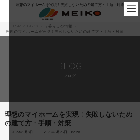
コ
ナ
理想のマイホームを実現！失敗しないための建て方・手順・対策
ン
ビ
テ
ゲ
ン
ー
ツ
シ
TOP
BLOG
4.暮らしの情報
へ
ョ
理想のマイホームを実現！失敗しないための建て方・手順・対策
ス
ン
キ
に
ッ
移
プ
動
BLOG
ブログ
理想のマイホームを実現！失敗しないため
の建て方・手順・対策
最
2025年5月8日
2025年5月26日
meiko
終