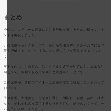
まとめ
今回は、マイホーム建築における失敗を避けるための様々なポイ
ントを解説しました。
計画段階から引き渡しまで、各段階で注意すべき点や具体的な対
策を理解することで、後悔のない家づくりを実現できるでしょ
う。
重要なのは、ご自身の生活スタイルや希望を明確にし、綿密な計
画を立て、信頼できる建築会社と連携することです。
この記事が、皆様のマイホーム建築の成功に役立つことを願って
おります。
予算管理、土地探し、建築会社選び、間取り、設備、契約、検査
など、それぞれの段階で十分な検討を行い、納得のいくマイホー
ムを手に入れてください。