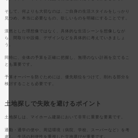
そして、何よりも大切なのは、ご自身の生活スタイルをしっかり
見つめ、本当に必要なもの、欲しいものを明確にすることです。
漠然とした理想像ではなく、具体的な生活シーンを想像しなが
ら、間取りや設備、デザインなどを具体的に考えていきましょ
う。
同時に、全体の予算を正確に把握し、無理のない計画を立てるこ
とも重要です。
予算オーバーを防ぐためには、優先順位をつけて、削れる部分を
検討することも必要です。
土地探しで失敗を避けるポイント
土地探しは、マイホーム建築において非常に重要な要素です。
通勤・通学の便や、周辺環境（病院、学校、スーパーなど）を考
慮し、生活の利便性を重視した立地選びが重要です。