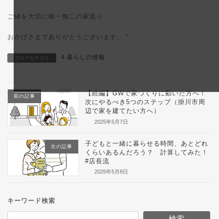
ご縁を大切に唯一無二の家造り
おかげさまでありがとうございます。 "
4.暮らしの情報
ブログカテゴリ
【続編】GWで家づくりに動いた方へ！
前の記事
次にやるべき5つのステップ（掛川市周
辺で家を建てたい方へ）
2025年5月7日
子どもと一緒に暮らせる時間、あとどれ
次の記事
くらいあるんだろう？ 計算してみた！
#店長流
2025年5月8日
キーワード検索
検索