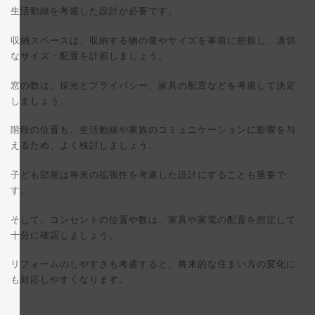
生活動線を考慮した設計が必要です。
収納スペースは、収納する物の量やサイズを事前に把握し、適切
なサイズ・配置を計画しましょう。
窓の数は、採光とプライバシー、家具の配置などを考慮して決定
しましょう。
階段の位置も、生活動線や家族のコミュニケーションに影響を与
えるため、よく検討しましょう。
子ども部屋は将来の拡張性を考慮した設計にすることも重要で
す。
そして、コンセントの位置や数は、家具や家電の配置を想定して
十分に確認しましょう。
リフォームのしやすさも考慮すると、将来的な住まい方の変化に
も対応しやすくなります。