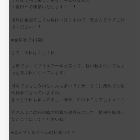
１億円〜で建築いたします！！！
場所は全国どこでも駆けつけますので、皆さんどうぞご利
用ください！！！
■当然嘘です(笑)
さて、今日は４月１日。
世界ではエイプリルフールと言って、軽い嘘を付いてちょ
っと遊ぶ日になっています。
日本ではなじみのない人も多いですが、とくに西欧では恒
例行事になっていますね。
きっと今日も多くの楽しい嘘が、出回ることでしょう＾＾
皆さんはこの時の嘘の情報を鵜呑みにして、情報を拡散し
ないようにしてくださいね！
■エイプリルフールの起源って？