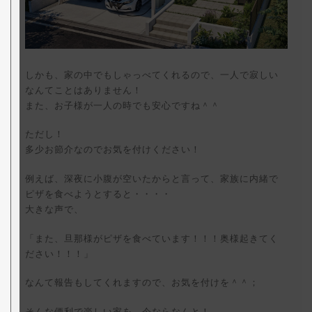
しかも、家の中でもしゃっべてくれるので、一人で寂しい
なんてことはありません！
また、お子様が一人の時でも安心ですね＾＾
ただし！
多少お節介なのでお気を付けください！
例えば、深夜に小腹が空いたからと言って、家族に内緒で
ピザを食べようとすると・・・・
大きな声で、
「また、旦那様がピザを食べています！！！奥様起きてく
ださい！！！」
なんて報告もしてくれますので、お気を付けを＾＾；
そんな便利で楽しい家を、今ならなんと！