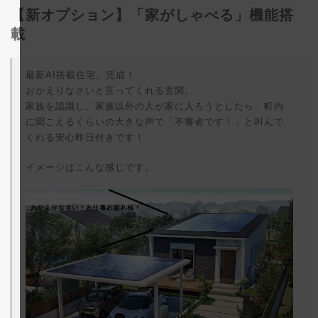
更
【新オプション】「家がしゃべる」機能搭
新
日
載
時
:
最新AI搭載住宅、完成！
おかえりなさいと言ってくれる玄関。
家族を認識し、家族以外の人が家に入ろうとしたら、町内
に聞こえるくらいの大きな声で「不審者です！」と叫んで
くれる安心昨日付きです！
イメージはこんな感じです。