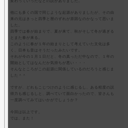
変わっていったなどの説がありました。
他にも多くの国で同じような起源がありましたが、その由
来の元はきっと四季と暦のずれが原因なのかなって思いま
した。
四季では春が始まりで、夏が来て、秋がそして冬が過ぎる
とまた春が来る。
このように春が１年の始まりとして考えていた文化は多
く、日本も昔はそうだったみたいです。
それが今の１月１日だと、冬の真っただ中なので、１年の
開始としてはなんだか気持ちが悪い・・・
そんなところがこの起源に関係しているのだろうと感じま
した＾＾
ですが、どれもこじつけのように感じるし、ある程度の説
得力も感じるしと、調べていて面白かったので、皆さんも
一度調べてみてはいかがでしょうか？
今回は以上です。
では、また！