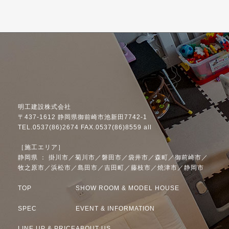
明工建設株式会社
〒437-1612 静岡県御前崎市池新田7742-1
TEL.0537(86)2674 FAX.0537(86)8559 all
［施工エリア］
静岡県 ： 掛川市／菊川市／磐田市／袋井市／森町／御前崎市／
牧之原市／浜松市／島田市／吉田町／藤枝市／焼津市／静岡市
TOP
SHOW ROOM & MODEL HOUSE
SPEC
EVENT & INFORMATION
LINE UP & PRICE
ABOUT US