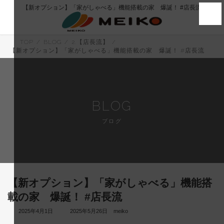
コ
ナ
【新オプション】「家がしゃべる」機能搭載の家 爆誕！ #店長流
ン
ビ
テ
ゲ
ン
ー
ツ
シ
TOP
BLOG
2.【店長流】
へ
ョ
【新オプション】「家がしゃべる」機能搭載の家 爆誕！ #店長流
ス
ン
キ
に
ッ
移
プ
動
BLOG
ブログ
【新オプション】「家がしゃべる」機能搭
載の家 爆誕！ #店長流
最
2025年4月1日
2025年5月26日
meiko
終