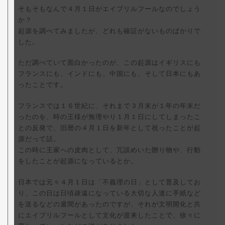
そもそもなんで４月１日がエイプリルフールなのでしょう
か？
起源を調べてみましたが、どれも確証がないものばかりで
した。
ただ調べていて面白かったのが、この起源はイギリスにも
フランスにも、インドにも、中国にも、そして日本にもあ
ったことです。
フランスでは１６世紀に、それまで３月末が１年の年末だ
ったのを、時の王様が無理やり１月１日にしてしまったこ
との反発で、旧暦の４月１日を新年として祝ったことが起
源だって話。
この時に王家への皮肉として、冗談めいた贈り物や、行動
をしたことが起源になっているとか。
日本では元々４月１日は「不義理の日」として普及してお
り、この日は日頃疎遠になっている大切な人達に手紙など
を送るなどの週間があったのですが、それが文明開化と共
にエイプリルフールとして文化が渡来したことで、徐々に