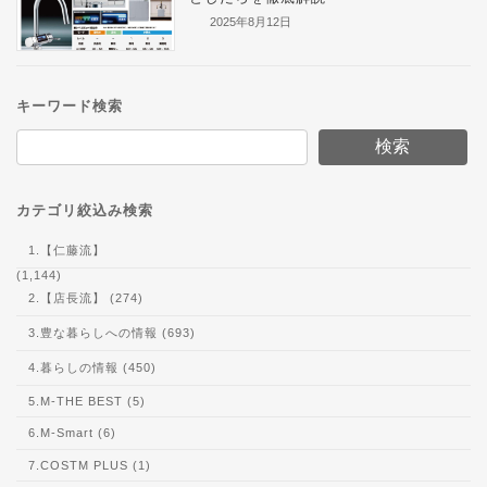
2025年8月12日
キーワード検索
検索
カテゴリ絞込み検索
1.【仁藤流】
(1,144)
2.【店長流】 (274)
3.豊な暮らしへの情報 (693)
4.暮らしの情報 (450)
5.M-THE BEST (5)
6.M-Smart (6)
7.COSTM PLUS (1)