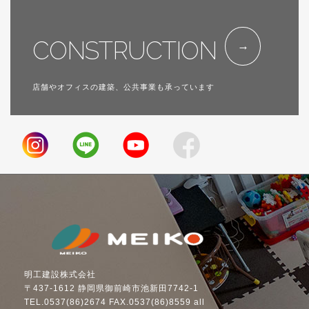
CONSTRUCTION
店舗やオフィスの建築、公共事業も承っています
明工建設株式会社
〒437-1612 静岡県御前崎市池新田7742-1
TEL.0537(86)2674 FAX.0537(86)8559 all