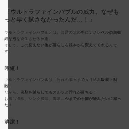
「ウルトラファインバブルの威力、なぜも
っと早く試さなかったんだ…！」
ウルトラファインバブルとは、普通の水の中に
ナノレベルの超微
細な泡
を発生させる技術。
そして、この
見えない泡が暮らしを根本から変えてくれる
んで
す。
時短！
ウルトラファインバブルは、汚れの隅々まで入り込み
吸着・剥
離
！
だから、
洗剤を減らしてもスルッと汚れが落ちる！
お風呂掃除、シンク掃除、洗濯…
今までの手間が嘘みたいに減っ
た！
清潔！