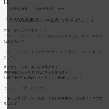
は…
最
2025年3月18日
2025年5月26日
meiko
終
更
「ただの水道水じゃなかったんだ…！」
新
日
時
:
正直、最初は半信半疑でした。
「ウルトラファインバブル？泡なんて目に見えないのに、本当に
効果あるの？」
でも、『バブルマイスタービーライフ』を導入してすぐに気づき
ました。
水が違う。いや、暮らし全体が違う！
掃除が楽になった！汚れがスッと落ちる！
お風呂上がりの肌がしっとりして、乾燥しにくい！
そして、こう思ったんです。
「もっと早く知っていれば…！毎日の家事が、こんなにラクにな
るなんて！」