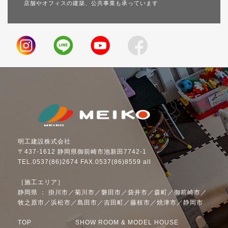
店舗やオフィスの建築、公共事業も承っています
明工建設株式会社
〒437-1612 静岡県御前崎市池新田7742-1
TEL.0537(86)2674 FAX.0537(86)8559 all
［施工エリア］
静岡県 ： 掛川市／菊川市／磐田市／袋井市／森町／御前崎市／
牧之原市／浜松市／島田市／吉田町／藤枝市／焼津市／静岡市
TOP
SHOW ROOM & MODEL HOUSE