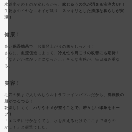
水道水そのものが変わるから、
家じゅうの水が消臭＆洗浄力UP！
生乾きのイヤなニオイが減り、
スッキリとした清潔な暮らしが実
現！
健康！
高い
保湿効果
で、お風呂上がりの肌がしっとり！
さらに、
血流促進
によって、
冷え性や肩こりの改善にも期待！
「なんだか体がラクになった…」そんな実感が、毎日積み重な
る。
美容！
毛穴の奥まで入り込むウルトラファインバブルだから、
洗顔後の
肌がつるつる！
乾燥しにくく、
ハリやキメが整うことで、若々しい印象をキー
プ！
「エステに行かなくても、水を変えるだけでここまで違うの
か…！」と衝撃でした。