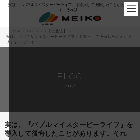
コ
ナ
実は、『バブルマイスタービーライフ』を導入して後悔したことがありま
ン
ビ
す。それは…
テ
ゲ
ン
ー
ツ
シ
へ
ョ
TOP
BLOG
1.【仁藤流】
ス
ン
実は、『バブルマイスタービーライフ』を導入して後悔したことがあ
キ
に
ります。それは…
ッ
移
プ
動
BLOG
ブログ
実は、『バブルマイスタービーライフ』を
導入して後悔したことがあります。それ