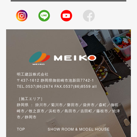
明工建設株式会社
〒437-1612 静岡県御前崎市池新田7742-1
TEL.0537(86)2674 FAX.0537(86)8559 all
［施工エリア］
静岡県 ： 掛川市／菊川市／磐田市／袋井市／森町／御前
崎市／牧之原市／浜松市／島田市／吉田町／藤枝市／焼津
市／静岡市
TOP
SHOW ROOM & MODEL HOUSE