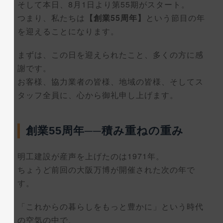
そして本日、8月1日より第55期がスタート。
つまり、私たちは
【創業55周年】
という節目の年
を迎えることになります。
まずは、この日を迎えられたこと、多くの方に感
謝です。
お客様、協力業者の皆様、地域の皆様、そしてス
タッフ全員に、心から御礼申し上げます。
創業55周年──積み重ねの重み
明工建設が産声を上げたのは1971年。
ちょうど前回の大阪万博が開催された次の年で
す。
「これからの暮らしをもっと豊かに」という時代
の空気の中で、