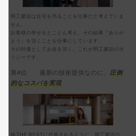
明工建設は住宅を売ることを仕事だと考えていま
せん。
お客様の幸せをとことん考え、その結果『ありが
とう』を頂くことを仕事にしています。
その対価としてお金を頂く。これが明工建設のポ
リシーです。
第4位 最新の技術提供なのに、
圧倒
的なコスパを実現
M-THE BESTに代表されるように、明工建設の