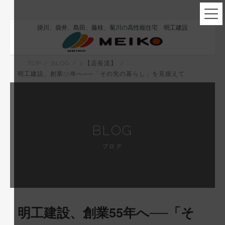
コ
ナ
掛川、袋井、島田、藤枝、菊川の高性能住宅 明工建設
ン
ビ
テ
ゲ
TOP
BLOG
2.【店長流】
ン
ー
明工建設、創業55年へ──「その先の暮らし」を見据えて
ツ
シ
へ
ョ
ス
ン
キ
に
BLOG
ッ
移
ブログ
プ
動
明工建設、創業55年へ──「そ