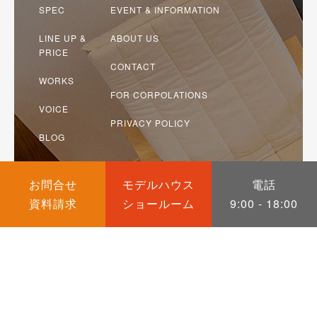
SPEC
EVENT & INFORMATION
LINE UP &
ABOUT US
PRICE
CONTACT
WORKS
FOR CORPOLATIONS
VOICE
PRIVACY POLICY
BLOG
COLUMN
カ
カ
カ
お問合せ
モデルハウス
電話
ラ
資料請求
ラ
ショールーム
ラ
9:00 - 18:00
ム
ム
ム
リ
リ
リ
ン
ン
ン
2025 © 静岡県・明工建設株式会社
ク
ク
ク