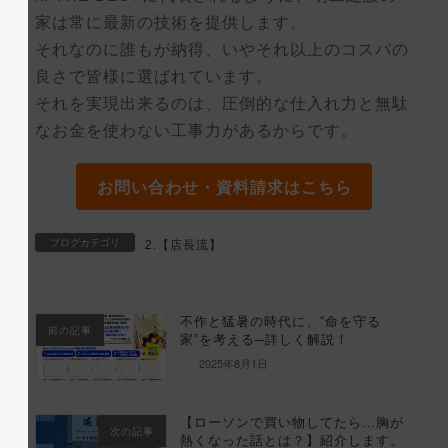
家は常に最新の技術を提供します。
それなのに誰もが納得、いやそれ以上のコスパの
良さで皆様に選ばれています。
それを実現出来るのは、圧倒的な仕入れ力と無駄
なお金を使わない工事力があるからです。
お問い合わせ・資料請求はこちら
ブログカテゴリ
2.【店長流】
不作と猛暑の時代に、“命を守る
前の記事
家”を考える─詳しく解説！
2025年8月1日
【ローソンで買い物してたら…胸が
次の記事
熱くなった話とは？】紹介します。