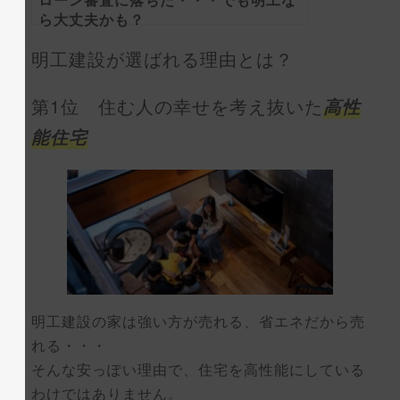
ら大丈夫かも？
明工建設が選ばれる理由とは？
第1位 住む人の幸せを考え抜いた
高性
能住宅
明工建設の家は強い方が売れる、省エネだから売
れる・・・
そんな安っぽい理由で、住宅を高性能にしている
わけではありません。