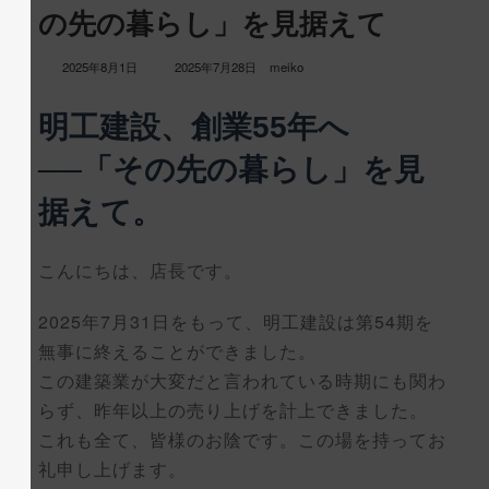
の先の暮らし」を見据えて
最
2025年8月1日
2025年7月28日
meiko
終
更
明工建設、創業55年へ
新
日
──「その先の暮らし」を見
時
:
据えて。
こんにちは、店長です。
2025年7月31日をもって、明工建設は第54期を
無事に終えることができました。
この建築業が大変だと言われている時期にも関わ
らず、昨年以上の売り上げを計上できました。
これも全て、皆様のお陰です。この場を持ってお
礼申し上げます。