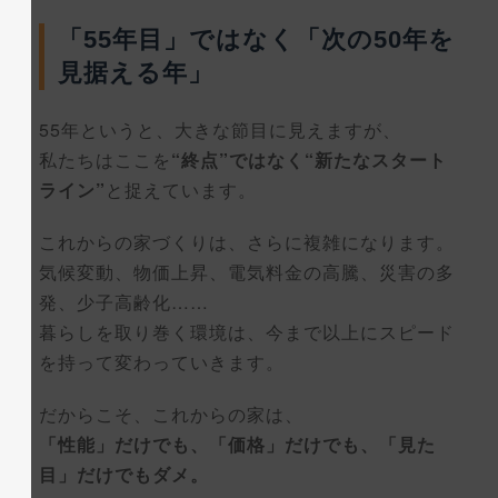
「55年目」ではなく「次の50年を
見据える年」
55年というと、大きな節目に見えますが、
私たちはここを
“終点”ではなく“新たなスタート
ライン”
と捉えています。
これからの家づくりは、さらに複雑になります。
気候変動、物価上昇、電気料金の高騰、災害の多
発、少子高齢化……
暮らしを取り巻く環境は、今まで以上にスピード
を持って変わっていきます。
だからこそ、これからの家は、
「性能」だけでも、「価格」だけでも、「見た
目」だけでもダメ。