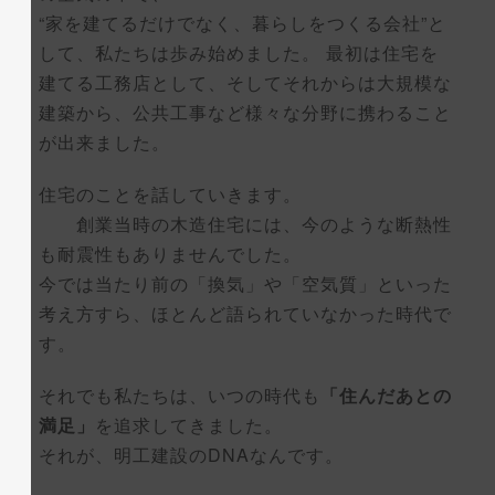
“家を建てるだけでなく、暮らしをつくる会社”と
して、私たちは歩み始めました。 最初は住宅を
建てる工務店として、そしてそれからは大規模な
建築から、公共工事など様々な分野に携わること
が出来ました。
住宅のことを話していきます。
創業当時の木造住宅には、今のような断熱性
も耐震性もありませんでした。
今では当たり前の「換気」や「空気質」といった
考え方すら、ほとんど語られていなかった時代で
す。
それでも私たちは、いつの時代も
「住んだあとの
満足」
を追求してきました。
それが、明工建設のDNAなんです。