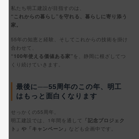
私たち明工建設が目指すのは、
“これからの暮らし”を守れる、暮らしに寄り添う
家。
55年の知恵と経験、そしてこれからの技術を掛け
合わせて、
“100年使える価値ある家”
を、静岡に根ざしてつ
くり続けていきます。
最後に──55周年のこの年、明工
はもっと面白くなります
せっかくの55周年。
明工建設では、1年間を通して
「記念プロジェク
ト」や「キャンペーン」
なども企画中です。