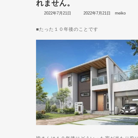
れません。
最
2022年7月21日
2022年7月21日
meiko
終
更
■たった１０年後のことです
新
日
時
: