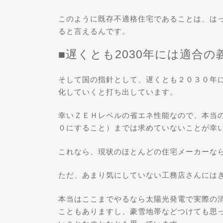
このように既存不適格住宅であることは、は
ると言えるんです。
■遅くとも2030年には適合
そして国の指針として、遅くとも２０３０年に
化していくと打ち出しています。
幸いＺＥＨレベルの省エネ性能なので、本当
０にすること）までは求めていないことが幸
これなら、現状のほとんどの住宅メーカーな
ただ、あまり気にしていない工務店さんには
本当はここまでやるなら太陽光発電で実際の
こともありますし、豪雪地帯などつけても思