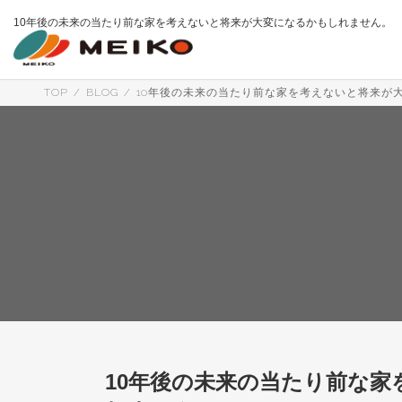
コ
ナ
10年後の未来の当たり前な家を考えないと将来が大変になるかもしれません。
ン
ビ
テ
ゲ
ン
ー
ツ
シ
へ
ョ
TOP
BLOG
10年後の未来の当たり前な家を考えないと将来が
ス
ン
キ
に
ッ
移
プ
動
10年後の未来の当たり前な