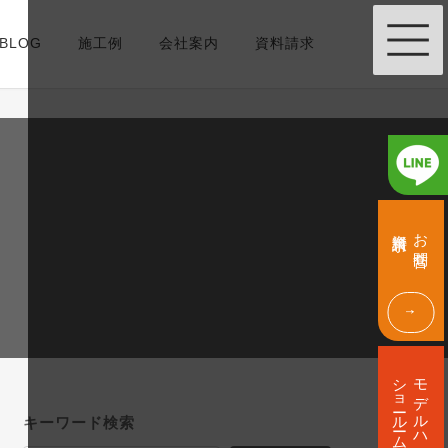
BLOG
施工例
会社案内
資料請求
グ
グ
ル
ル
資料請求
お問合せ
ー
ー
プ
プ
リ
リ
ン
ン
ク
ク
グ
ル
ショールーム
モデルハウス
ー
プ
キーワード検索
リ