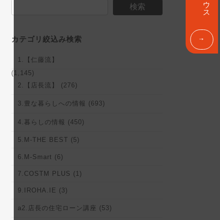
ン
検索
ク
カテゴリ絞込み検索
1.【仁藤流】
(1,145)
2.【店長流】 (276)
3.豊な暮らしへの情報 (693)
4.暮らしの情報 (450)
5.M-THE BEST (5)
6.M-Smart (6)
7.COSTM PLUS (1)
9.IROHA.IE (3)
a2.店長の住宅ローン講座 (53)