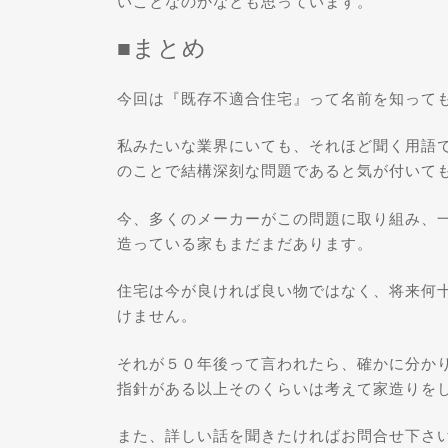
いことなのかなとも思っています。
■まとめ
今回は『既存不適合住宅』って名前を知って
私みたいな業界にいても、それほど聞く用語
のことで結構深刻な問題であると気が付いて
今、多くのメーカーがこの問題に取り組み、
造っている家もまだまだあります。
住宅は今が良ければ良い物ではなく、将来何
けません。
それが５０年後って言われたら、確かに分か
指針がある以上そのくらいは考えて家造りを
また、詳しい話を聞きたければお問合せ下さ