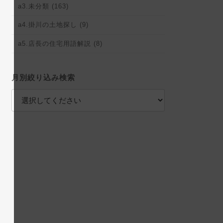
a3.未分類 (163)
a4.掛川の土地探し (9)
a5.店長の住宅用語解説 (8)
月別絞り込み検索