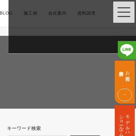
BLOG
施工例
会社案内
資料請求
グ
グ
ル
ル
資料請求
お問合せ
ー
ー
プ
プ
リ
リ
ン
ン
ク
ク
グ
ル
ショールーム
モデルハウス
ー
プ
キーワード検索
リ