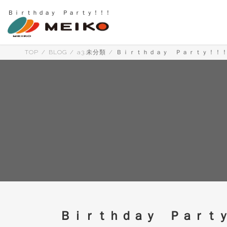
コ
ナ
Ｂｉｒｔｈｄａｙ Ｐａｒｔｙ！！！
ン
ビ
テ
ゲ
ン
ー
ツ
シ
へ
ョ
TOP
BLOG
a3.未分類
Ｂｉｒｔｈｄａｙ Ｐａｒｔｙ！！
ス
ン
キ
に
ッ
移
プ
動
Ｂｉｒｔｈｄａｙ Ｐａｒｔ