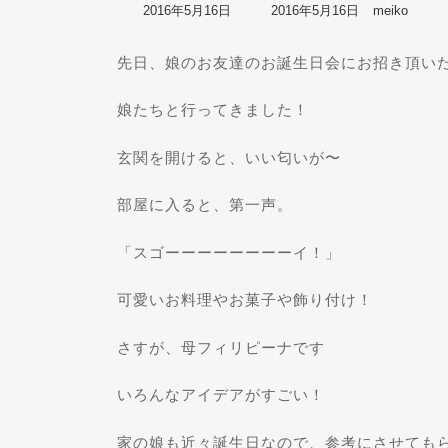
最
2016年5月16日
2016年5月16日
meiko
終
更
先日、娘のお友達のお誕生日会にお招き頂い
新
日
時
娘たちと行ってきました！
:
玄関を開けると、いい匂いが〜
部屋に入ると、第一声。
「スゴーーーーーーーーイ！」
可愛いお料理やお菓子や飾り付け！
さすが、母フィリピーナです
いろんなアイデアがすごい！
家の娘も近々誕生日なので、参考にさせても