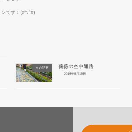
す！(#^.^#)
薔薇の空中通路
次の記事
2016年5月19日