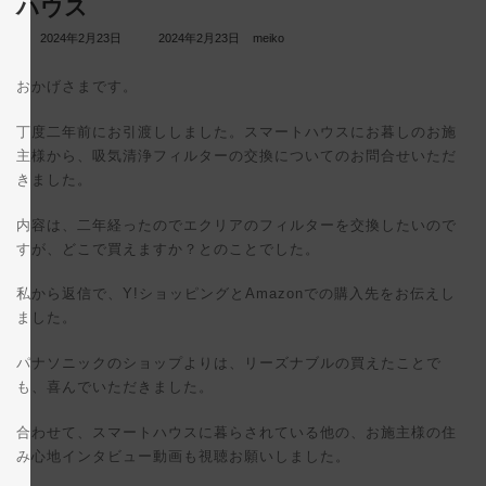
ハウス
最
2024年2月23日
2024年2月23日
meiko
終
更
おかげさまです。
新
日
時
丁度二年前にお引渡ししました。スマートハウスにお暮しのお施
:
主様から、吸気清浄フィルターの交換についてのお問合せいただ
きました。
内容は、二年経ったのでエクリアのフィルターを交換したいので
すが、どこで買えますか？とのことでした。
私から返信で、Y!ショッピングとAmazonでの購入先をお伝えし
ました。
パナソニックのショップよりは、リーズナブルの買えたことで
も、喜んでいただきました。
合わせて、スマートハウスに暮らされている他の、お施主様の住
み心地インタビュー動画も視聴お願いしました。