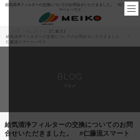
コ
ナ
給気清浄フィルターの交換についてのお問合せいただきました。 #仁藤流ス
ン
ビ
マートハウス
テ
ゲ
ン
ー
ツ
シ
へ
ョ
TOP
BLOG
1.【仁藤流】
ス
ン
給気清浄フィルターの交換についてのお問合せいただきました。 #
キ
に
仁藤流スマートハウス
ッ
移
プ
動
BLOG
ブログ
給気清浄フィルターの交換についてのお問
合せいただきました。 #仁藤流スマート