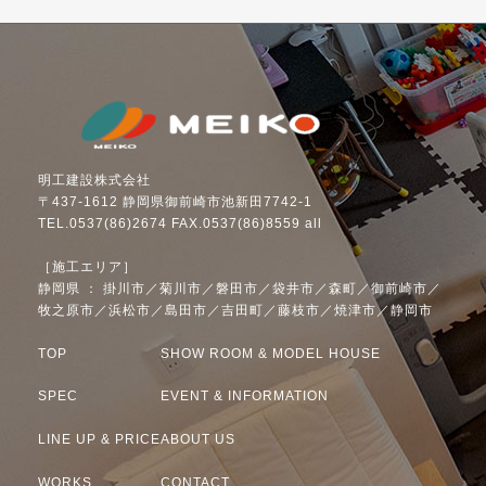
明工建設株式会社
〒437-1612 静岡県御前崎市池新田7742-1
TEL.0537(86)2674 FAX.0537(86)8559 all
［施工エリア］
静岡県 ： 掛川市／菊川市／磐田市／袋井市／森町／御前崎市／
牧之原市／浜松市／島田市／吉田町／藤枝市／焼津市／静岡市
TOP
SHOW ROOM & MODEL HOUSE
SPEC
EVENT & INFORMATION
LINE UP & PRICE
ABOUT US
WORKS
CONTACT