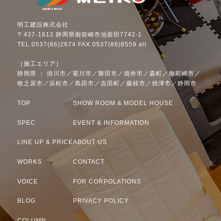
明工建設株式会社
〒437-1612 静岡県御前崎市池新田7742-1
TEL.0537(86)2674 FAX.0537(86)8559 all
［施工エリア］
静岡県 ： 掛川市／菊川市／磐田市／袋井市／森町／御前崎市／
牧之原市／浜松市／島田市／吉田町／藤枝市／焼津市／静岡市
TOP
SHOW ROOM & MODEL HOUSE
SPEC
EVENT & INFORMATION
LINE UP & PRICE
ABOUT US
WORKS
CONTACT
VOICE
FOR CORPOLATIONS
BLOG
PRIVACY POLICY
COLUMN