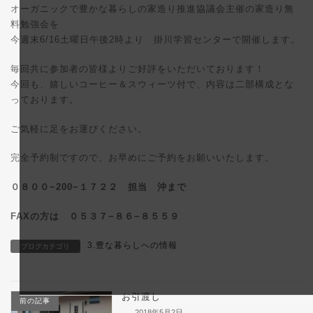
日
オーガニックで豊かな暮らしの家造り推進協議会主催の家造り無
時
料勉強会を
:
今週末6/16土曜日午後2時より 掛川学習センターで開催します。
毎回共に参加者の皆様よりご好評をいただいております！
今回も、嬉しいコーヒー＆スウィーツ付で、内容は二部構成とな
っております。
ご気軽に足をお運びください。
完全予約制ですので、お早めにご予約をお願いいたします。
０８００−200−１７２２ 担当 沖まで
FAXの方は ０５３７−８６−８５５９
3.豊な暮らしへの情報
ブログカテゴリ
お引渡し
前の記事
2018年5月2日