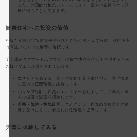
また、計画的な換気システムにより、室内の空気を常に綺
麗に保つことができます。
健康住宅への投資の価値
あなたが健康で快適な生活を送りたいと考えるならば、健康住宅
は間違いなくその最善の選択です。
明工建設のスマートハウスは、健康で快適な生活を実現するため
の様々な工夫が凝らされています。
エクリアシステム
：気圧の変動を最小限に抑え、常に快適
な室内の正圧環境を維持します。
パッシブ設計
：自然のエネルギーを利用して、効率的に室
内の温度と湿度を調整します。
断熱・気密・換気計画
：これにより、外部の気候変動の影
響を受けにくく、安定した住環境を提供します。
実際に体験してみる