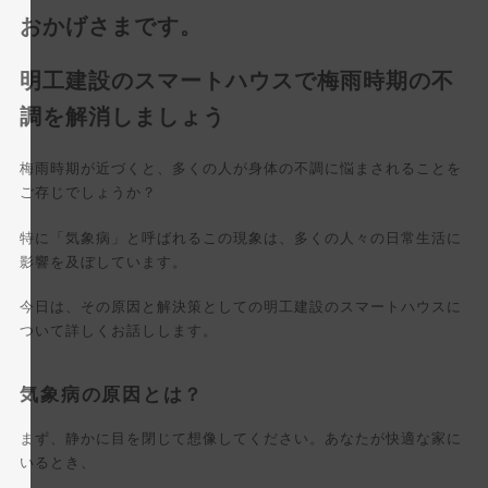
更
新
おかげさまです。
日
時
:
明工建設のスマートハウスで梅雨時期の不
調を解消しましょう
梅雨時期が近づくと、多くの人が身体の不調に悩まされることを
ご存じでしょうか？
特に「気象病」と呼ばれるこの現象は、多くの人々の日常生活に
影響を及ぼしています。
今日は、その原因と解決策としての明工建設のスマートハウスに
ついて詳しくお話しします。
気象病の原因とは？
まず、静かに目を閉じて想像してください。あなたが快適な家に
いるとき、