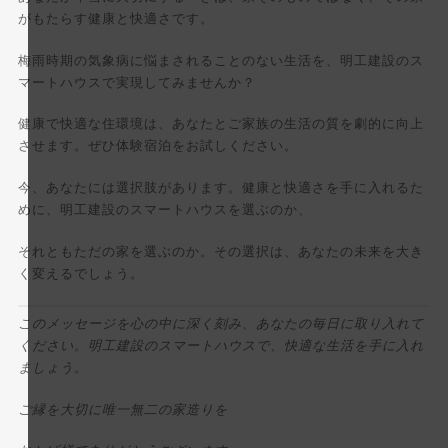
がもたらす健康と快適さです。
梅雨時期の気象病に悩まされることのない生活を、明工建設のス
マートハウスで実現してみませんか？
健康で快適な住環境は、あなたとご家族の生活の質を劇的に向上
させます。ぜひ体験宿泊をお試しください。
今、あなたには選択肢があります。健康と快適さを手に入れるた
めに、明工建設のスマートハウスを選ぶのか、
それともただの家を選ぶのか。その選択は、あなたの未来を大き
く変えるでしょう。
このメッセージを心の中に深く刻み、あなたの毎日に取り入れて
ください。明工建設のスマートハウスで、快適な生活を手に入れ
ましょう。
ご縁を大切に唯一無二の家造りを