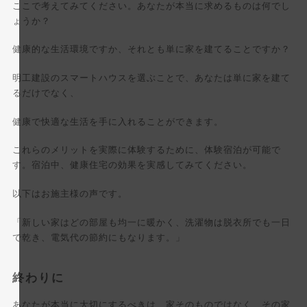
ここで考えてみてください。あなたが本当に求めるものは何でし
ょうか？
健康的な生活環境ですか、それとも単に家を建てることですか？
明工建設のスマートハウスを選ぶことで、あなたは単に家を建て
るだけでなく、
健康で快適な生活を手に入れることができます。
これらのメリットを実際に体験するために、体験宿泊が可能で
す。宿泊中、健康住宅の効果を実感してみてください。
以下はお施主様の声です。
「新しい家はどの部屋も均一に暖かく、洗濯物は脱衣所でも一日
で乾き、電気代の節約にもなります。」
終わりに
あなたが本当に大切にするべきは、家そのものではなく、その家