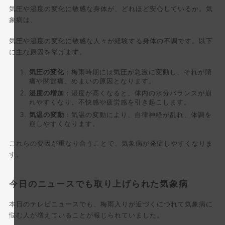
気圧や湿度の変化に敏感な身体が、どれほど安心しているか。気
象病は、
気圧や湿度の変化に敏感な人々が経験する身体の不調です。以下
に主な原因を挙げます。
気圧の変化
：梅雨時期には気圧が急激に変動し、それが頭
痛や関節痛、めまいの原因となります。
湿度の増加
：湿度が高くなると、体内の水分バランスが崩
れやすくなり、不快感や疲労感を引き起こします。
気温の変動
：気温の変動により、自律神経が乱れ、体調を
崩しやすくなります。
これらの要因が重なり合うことで、気象病が発症しやすくなりま
す。
今日のニュースでも取り上げられた気象病
本日のテレビニュースでも、梅雨入りが近づくにつれて気象病に
悩む人が増えていることが報じられていました。