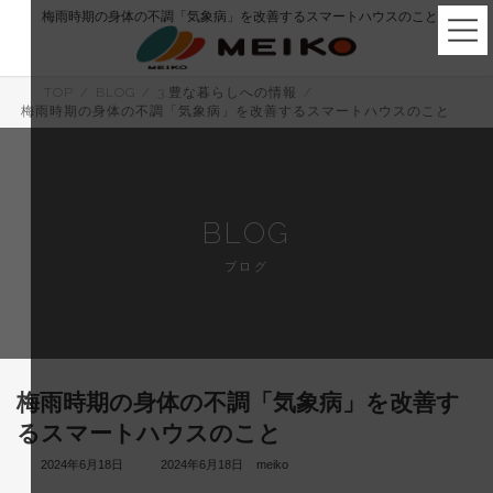
コ
ナ
梅雨時期の身体の不調「気象病」を改善するスマートハウスのこと
ン
ビ
テ
ゲ
ン
ー
ツ
シ
TOP
BLOG
3.豊な暮らしへの情報
へ
ョ
梅雨時期の身体の不調「気象病」を改善するスマートハウスのこと
ス
ン
キ
に
ッ
移
プ
動
BLOG
ブログ
梅雨時期の身体の不調「気象病」を改善す
るスマートハウスのこと
最
2024年6月18日
2024年6月18日
meiko
終