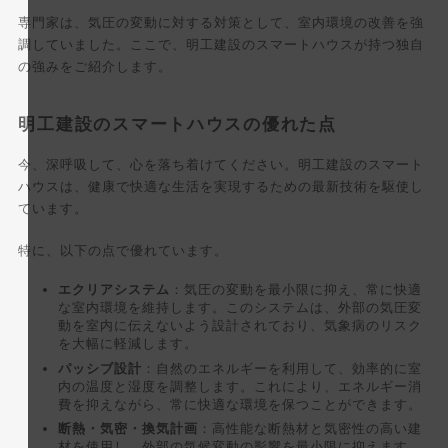
専門家は、気圧の変動に対する対策として、室内環境の改善を強
調していました。ここで、明工建設のスマートハウスが持つ独自
の強みをご紹介します。
明工建設のスマートハウスの優れた点
今、深呼吸して、心を落ち着けてください。明工建設のスマート
ハウスは、健康で快適な生活を実現するための最新技術を駆使し
ています。
特に、以下の点で優れています。
エクリアシステム
：気圧の変動を最小限に抑え、常に快適
な室内環境を維持します。このシステムは、外部の気圧変
動を室内に伝えないよう設計されており、気象病のリスク
を大幅に軽減します。
パッシブ設計
：自然のエネルギーを利用して、効率的に室
内の温度と湿度を調整します。これにより、エネルギー消
費を抑えながら、常に快適な環境を保つことができます。
断熱・気密・換気計画
：高性能な断熱材と気密性の高い建
材を使用し、外部の気候変動の影響を最小限に抑えます。