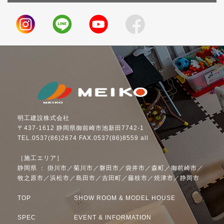
明工建設株式会社
〒437-1612 静岡県御前崎市池新田7742-1
TEL.0537(86)2674 FAX.0537(86)8559 all
［施工エリア］
静岡県 ： 掛川市／菊川市／磐田市／袋井市／森町／御前崎市／
牧之原市／浜松市／島田市／吉田町／藤枝市／焼津市／静岡市
TOP
SHOW ROOM & MODEL HOUSE
SPEC
EVENT & INFORMATION