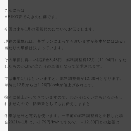
終
更
こんにちは
新
日
MEIKO夢でんきの仁藤です。
時
:
今回は来年1月の電気代のについてお伝えします。
現在の電気代は、各プランによっても違いますが基本的には1kwh
当たりの単価は決まっています。
その単価に再エネ賦課金3,45円＋燃料調整費12月（11.04円）をた
したものが1kwh当たりの単価となって請求されます。
では来年1月はといいますと、燃料調整費が12.30円となります。
単純に12月からは1.26円/kwhが値上げされます。
徐々に値上がってきていますので、わかりにくい方もいるかもし
れませんので、防衛策としてもお伝えしますと
冬季は意外と電気を使います。一年前の燃料調整費と比較した場
合2021年1月は、-1.79円/kwhですので、＋12.30円との差額は