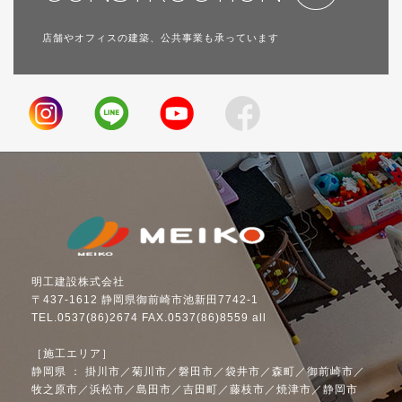
店舗やオフィスの建築、公共事業も承っています
明工建設株式会社
〒437-1612 静岡県御前崎市池新田7742-1
TEL.0537(86)2674 FAX.0537(86)8559 all
［施工エリア］
静岡県 ： 掛川市／菊川市／磐田市／袋井市／森町／御前崎市／
牧之原市／浜松市／島田市／吉田町／藤枝市／焼津市／静岡市