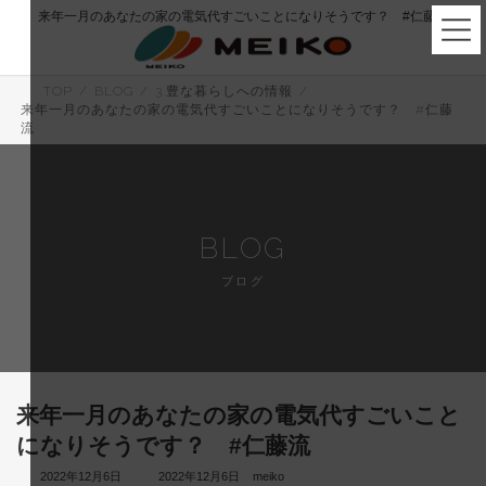
コ
ナ
来年一月のあなたの家の電気代すごいことになりそうです？ #仁藤流
ン
ビ
テ
ゲ
ン
ー
ツ
シ
TOP
BLOG
3.豊な暮らしへの情報
へ
ョ
来年一月のあなたの家の電気代すごいことになりそうです？ #仁藤
ス
ン
流
キ
に
ッ
移
プ
動
BLOG
ブログ
来年一月のあなたの家の電気代すごいこと
になりそうです？ #仁藤流
最
2022年12月6日
2022年12月6日
meiko