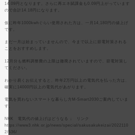
14.09円となります。さらに再エネ賦課金も0.09円上がっています
ので合計14.18円になります。
仮に昨年1000kwhぐらい使用された方は、一月14,180円の値上げ
です。
まだ一月は始まっていませんので、今まで以上に節電対策される
ことをおすすめします。
12月分も燃料調整費の上限は撤廃されていますので、節電対策し
てください。
わかり易くお伝えすると、昨年2万円以上の電気代を払った方は、
確実に14000円以上の電気代があがります。
電気を買わないスマートな暮らし方M-Smart2030ご案内していま
す。
NHK 電気代の値上げはどうなる
↓
リンク
https://www3.nhk.or.jp/news/special/sakusakukeizai/2022110
2/536/