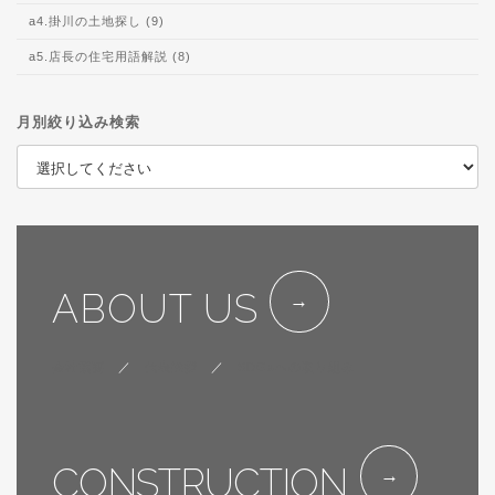
a4.掛川の土地探し (9)
a5.店長の住宅用語解説 (8)
月別絞り込み検索
ABOUT US
会社概要
／
代表挨拶
／
SDGsへの取り組み
CONSTRUCTION