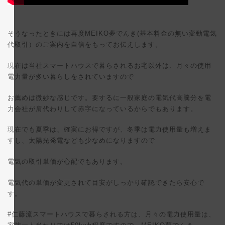
そうなったときには再度MEIKO夢でんき(基本料金の無い変動電気
代取引）のご案内を自信をもってお伝えします。
現在は当社スマートハウスで暮らされるお宅以外は、月々の使用
電力量が多い暮らしをされていますので
お薦めは微妙な感じです。要するに一般家庭の電気代高騰分を電
力会社が肩代わりして赤字になっているからでもあります。
現在でも夏季は、確実にお得ですが、冬季は電力使用量も増えま
すし、太陽光発電なども少なめになりますので
電気の取引単価が心配でもあります。
電気代の単価が変更されて目安がしっかり確認できたら安心で
す。
#仁藤流スマートハウスで暮らされる方は、月々の電力使用量は、