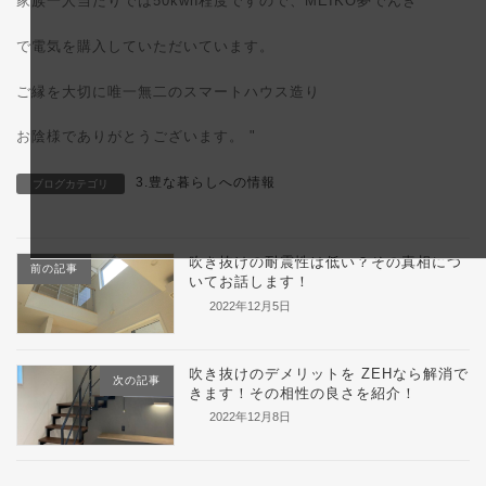
家族一人当たりでは50kwh程度ですので、MEIKO夢でんき
で電気を購入していただいています。
ご縁を大切に唯一無二のスマートハウス造り
お陰様でありがとうございます。 "
3.豊な暮らしへの情報
ブログカテゴリ
吹き抜けの耐震性は低い？その真相につ
前の記事
いてお話します！
2022年12月5日
吹き抜けのデメリットを ZEHなら解消で
次の記事
きます！その相性の良さを紹介！
2022年12月8日