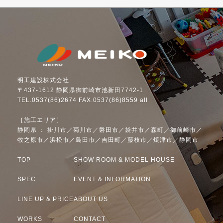
明工建設株式会社
〒437-1612 静岡県御前崎市池新田7742-1
TEL.0537(86)2674 FAX.0537(86)8559 all
［施工エリア］
静岡県 ： 掛川市／菊川市／磐田市／袋井市／森町／御前崎市／
牧之原市／浜松市／島田市／吉田町／藤枝市／焼津市／静岡市
TOP
SHOW ROOM & MODEL HOUSE
SPEC
EVENT & INFORMATION
LINE UP & PRICE
ABOUT US
WORKS
CONTACT