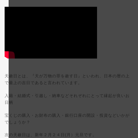
日
時
:
天赦日とは、『天が万物の罪を赦す日』といわれ、日本の暦の上
で最上の吉日であると言われています。
入籍・結婚式・引越し・納車などそれぞれにとって縁起が良いお
日柄
宝くじの購入・お財布の購入・銀行口座の開設・投資などいかが
でしょうか？
次の天赦日は、新年２月２４日(月）元旦です。