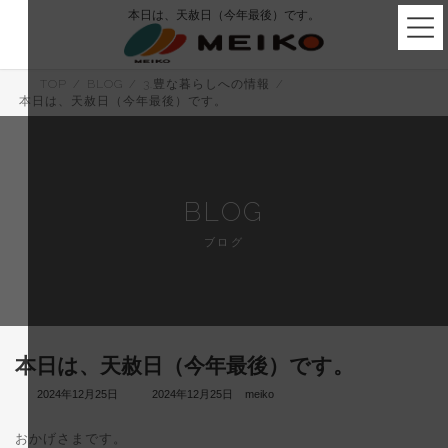
コ
ナ
本日は、天赦日（今年最後）です。
ン
ビ
テ
ゲ
ン
ー
ツ
シ
TOP
BLOG
3.豊な暮らしへの情報
へ
ョ
本日は、天赦日（今年最後）です。
ス
ン
キ
に
ッ
移
プ
動
BLOG
ブログ
本日は、天赦日（今年最後）です。
最
2024年12月25日
2024年12月25日
meiko
終
更
おかげさまです。
新