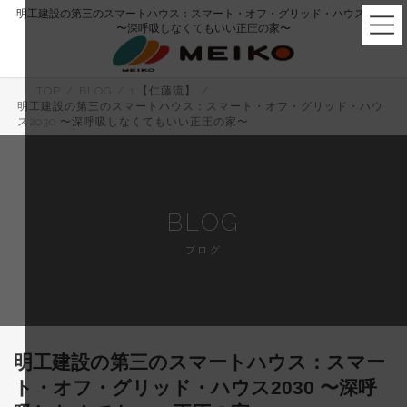
コ
ナ
明工建設の第三のスマートハウス：スマート・オフ・グリッド・ハウス2030
ン
ビ
〜深呼吸しなくてもいい正圧の家〜
テ
ゲ
ン
ー
ツ
シ
へ
ョ
TOP
BLOG
1.【仁藤流】
ス
ン
明工建設の第三のスマートハウス：スマート・オフ・グリッド・ハウ
キ
に
ス2030 〜深呼吸しなくてもいい正圧の家〜
ッ
移
プ
動
BLOG
ブログ
明工建設の第三のスマートハウス：スマー
ト・オフ・グリッド・ハウス2030 〜深呼