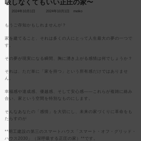
吸しなくてもいい正圧の家〜
最
2024年10月1日
2024年10月1日
meiko
終
更
もうご存知かもしれませんが？
新
日
時
家を建てること、それは多くの人にとって人生最大の夢の一つで
:
す。
その夢が現実になる瞬間、胸に湧き上がる感情は何でしょうか？
それは、ただ単に「家を持つ」という所有感だけではありませ
ん。
幸福感や達成感、優越感、そして安心感——これらが複雑に絡み
合い、家という空間を特別なものにします。
そんなあなたの「感情」を大切にし、未来の家づくりに革命をも
たらすのが
**明工建設の第三のスマートハウス「スマート・オフ・グリッド・
ハウス2030」（深呼吸する正圧の家）**です。