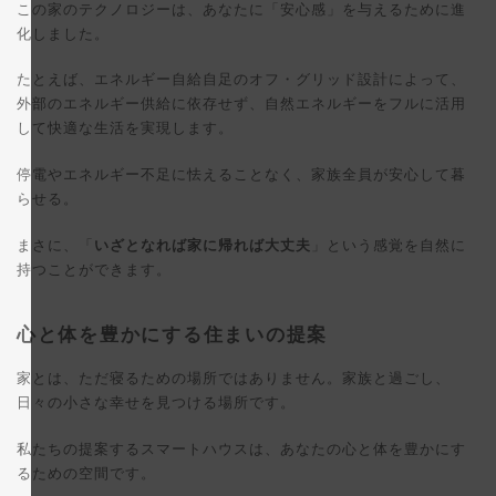
この家のテクノロジーは、あなたに「安心感」を与えるために進
化しました。
たとえば、エネルギー自給自足のオフ・グリッド設計によって、
外部のエネルギー供給に依存せず、自然エネルギーをフルに活用
して快適な生活を実現します。
停電やエネルギー不足に怯えることなく、家族全員が安心して暮
らせる。
まさに、「
いざとなれば家に帰れば大丈夫
」という感覚を自然に
持つことができます。
心と体を豊かにする住まいの提案
家とは、ただ寝るための場所ではありません。家族と過ごし、
日々の小さな幸せを見つける場所です。
私たちの提案するスマートハウスは、あなたの心と体を豊かにす
るための空間です。