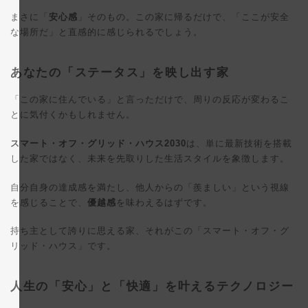
まさに「
安心感
」そのもの。この家に帰るだけで、「ここが安全
な場所だ」と直感的に感じられるでしょう。
あなたの「ステータス」を映し出す家
「この家に住んでいる」と言っただけで、周りの反応が変わるこ
とに気付くかもしれません。
スマート・オフ・グリッド・ハウス2030
は、単に最新技術を搭載
した家ではなく、未来を先取りした生活スタイルを象徴します。
自分自身の達成感を満たし、他人からの「羨ましい」という視線
を感じることで、
優越感
を味わえるはずです。
持ち主として誇りに思える家、それがこの「スマート・オフ・グ
リッド・ハウス」です。
人生の「安心」と「快適」を叶えるテクノロジー