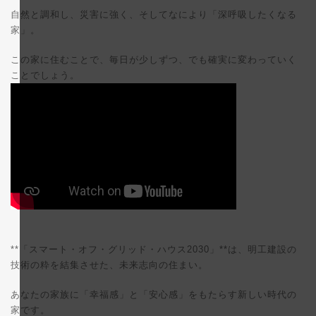
自然と調和し、災害に強く、そしてなにより「深呼吸したくなる
家」。
この家に住むことで、毎日が少しずつ、でも確実に変わっていく
ことでしょう。
**「スマート・オフ・グリッド・ハウス2030」**は、明工建設の
技術の粋を結集させた、未来志向の住まい。
あなたの家族に「幸福感」と「安心感」をもたらす新しい時代の
家です。