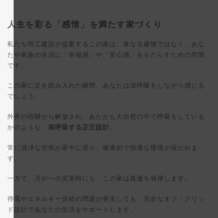
人生を彩る「感情」を満たす家づくり
私たち明工建設が提案するこの家は、単なる建物ではなく、あな
たや家族の生活に「幸福感」や「安心感」をもたらすための空間
です。
この家に足を踏み入れた瞬間、あなたは深呼吸をしながら感じる
でしょう。
外界の喧騒から解放され、あたかも大自然の中で呼吸をしている
かのような、
深呼吸する正圧設計
。
常に清浄な空気が家中に巡り、健康的で快適な環境が保たれま
す。
一方で、万が一の災害時にも、この家は真価を発揮します。
停電やエネルギー供給の問題が発生しても、完全なオフ・グリッ
ド設計であなたの生活をサポートします。