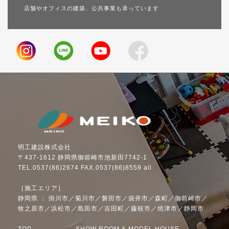
店舗やオフィスの建築、公共事業も承っています
明工建設株式会社
〒437-1612 静岡県御前崎市池新田7742-1
TEL.0537(86)2674 FAX.0537(86)8559 all
［施工エリア］
静岡県 ： 掛川市／菊川市／磐田市／袋井市／森町／御前崎市／
牧之原市／浜松市／島田市／吉田町／藤枝市／焼津市／静岡市
TOP
SHOW ROOM & MODEL HOUSE