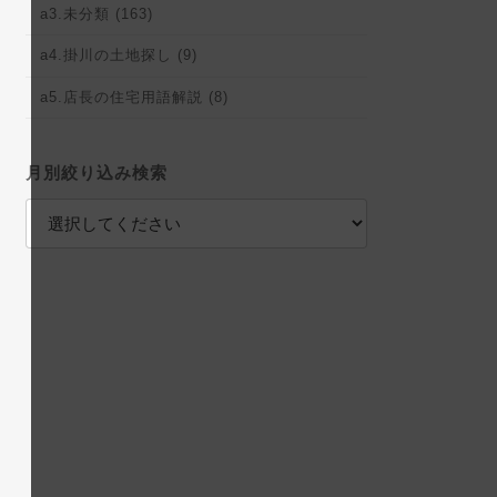
a3.未分類 (163)
a4.掛川の土地探し (9)
a5.店長の住宅用語解説 (8)
月別絞り込み検索