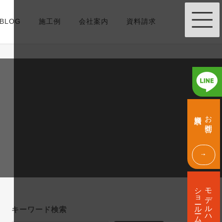
BLOG
施工例
会社案内
資料請求
グ
グ
ル
ル
資料請求
お問合せ
ー
ー
プ
プ
リ
リ
ン
ン
ク
ク
グ
ル
ショールーム
モデルハウス
ー
プ
キーワード検索
リ