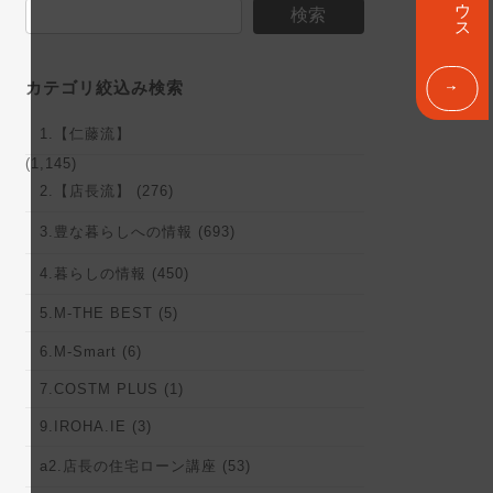
ン
検索
ク
カテゴリ絞込み検索
1.【仁藤流】
(1,145)
2.【店長流】 (276)
3.豊な暮らしへの情報 (693)
4.暮らしの情報 (450)
5.M-THE BEST (5)
6.M-Smart (6)
7.COSTM PLUS (1)
9.IROHA.IE (3)
a2.店長の住宅ローン講座 (53)