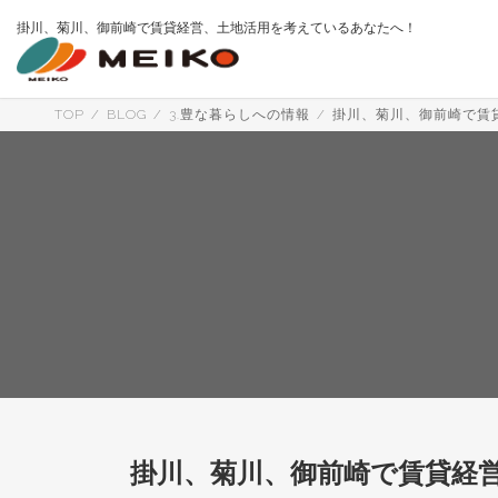
コ
ナ
掛川、菊川、御前崎で賃貸経営、土地活用を考えているあなたへ！
ン
ビ
テ
ゲ
ン
ー
ツ
シ
へ
ョ
TOP
BLOG
3.豊な暮らしへの情報
掛川、菊川、御前崎で賃
ス
ン
キ
に
ッ
移
プ
動
掛川、菊川、御前崎で賃貸経