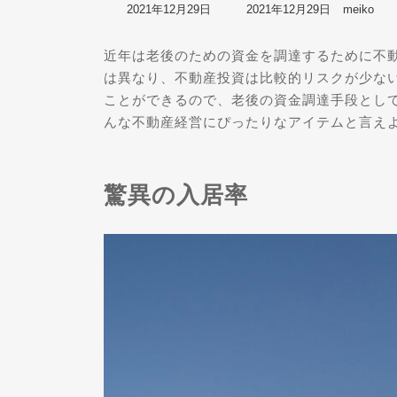
最
2021年12月29日
2021年12月29日
meiko
終
更
近年は老後のための資金を調達するために不動
新
日
は異なり、不動産投資は比較的リスクが少な
時
ことができるので、老後の資金調達手段として最
:
んな不動産経営にぴったりなアイテムと言え
驚異の入居率