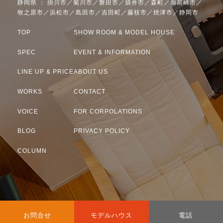
静岡県 ： 掛川市／菊川市／磐田市／袋井市／森町／御前崎市／
牧之原市／浜松市／島田市／吉田町／藤枝市／焼津市／静岡市
TOP
SHOW ROOM & MODEL HOUSE
SPEC
EVENT & INFORMATION
LINE UP & PRICE
ABOUT US
WORKS
CONTACT
VOICE
FOR CORPOLATIONS
BLOG
PRIVACY POLICY
COLUMN
カ
カ
カ
お問合せ
モデルハウス
電話
ラ
ラ
ラ