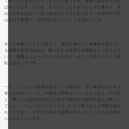
て戻ってしまうということがよくあります。現場では出戻りと呼
ばれています。じつは、そういうことがあったときに備えて、高
めに工賃を設定しておく会社もたくさんあります。10万円で済む
はずの工事費が、15万円になっていたりするわけです。
先々の作業のことまで考えて、無駄を省いた工事過程を組んでい
る優秀な現場であれば、職人さんを管理する体制もしっかりして
いて、連携もスムースにおこなわれています。出戻りのような無
駄は少ないのです。
一方、たくさんの現場を抱えている会社や、安い建材だけ入れて
後はお任せといった、大雑把な管理をしているようなところです
と、職人さんはそれぞれの工程まで細やかに対応するのは難しい
でしょう。ちょこちょこ出たり入ったりで職人さんが時間を取ら
れたりすると、その分の余計な経費がかかったり、または見積も
られたりしています。