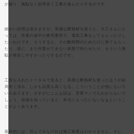
が減り、無駄なく効率良く工事が進んだりするのです。
細かい説明は省きますが、安価な断熱材を使うと、大工さんにと
っては、作業の途中の要所要所で、電気工事をしてもらったりし
たいわけです。そうすると、その数時間のためだけに来てもらっ
たり、逆に、まだ作業ができない状態で待たせたり、そういう無
駄が発生しやすかったりするのです。
工賃も入れたトータルで見ると、高価な断熱材を使ったほうが結
局安く済み、しかも品質も高くなる。こういうことが他にもいろ
いろあります。さすがにこんな話は、営業マンでもわからないで
しょう。現場を知っていると、本当にもったいないなぁというこ
とがよくあります。
最終的には、住んでみなければ施工精度はわかりません。そし