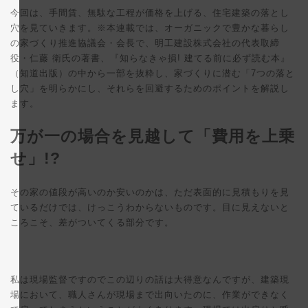
更
今回は、手間賃、無駄な工程が価格を上げる、住宅建築の落とし
新
日
穴を見ていきます。※本連載では、オーガニックで豊かな暮らし
時
の家づくり推進協議会・会長で、明工建設株式会社の代表取締
:
役・仁藤 衛氏の著書、『知らなきゃ損! 建てる前に必ず読む本』
（知道出版）の中から一部を抜粋し、家づくりに潜む「7つの落と
し穴」を明らかにし、それらを回避するためのポイントを解説し
ます。
万が一の場合を見越して「費用を上乗
せ」!?
その家の値段が高いのか安いのかは、ただ表面的に見積もりを見
ているだけでは、けっこうわからないものです。目に見えないと
ころこそ、差がついてくる部分です。
私は現場監督ですのでこの辺りの話は大得意なんですが、建築現
場において、職人さんが現場まで出向いたのに、作業ができなく