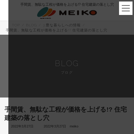
コ
ナ
手間賃、無駄な工程が価格を上げる!? 住宅建築の落とし穴
ン
ビ
テ
ゲ
ン
ー
ツ
シ
TOP
BLOG
3.豊な暮らしへの情報
へ
ョ
手間賃、無駄な工程が価格を上げる!? 住宅建築の落とし穴
ス
ン
キ
に
ッ
移
プ
動
BLOG
ブログ
手間賃、無駄な工程が価格を上げる!? 住宅
建築の落とし穴
最
2022年3月27日
2022年3月27日
meiko
終