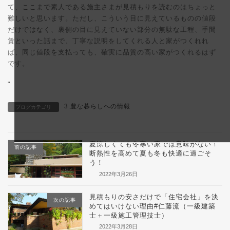
て、ここまで素人である施主さまが見積もりを読むのはちょっと
難しいと思います。ただし、こういう目に見えているものの値段
だけではなく、裏側の目に見えていない部分の無駄な工程、手間
賃といった話まで、丁寧な説明をしてくれる人と家がつくれれ
ば、同じ値段を支払っても、確実に品質の高い家がつくれるはず
です。
"
3.豊な暮らしへの情報
ブログカテゴリ
夏涼しくても冬寒い家では意味がない！
前の記事
断熱性を高めて夏も冬も快適に過ごそ
う！
2022年3月26日
見積もりの安さだけで「住宅会社」を決
次の記事
めてはいけない理由#仁藤流（一級建築
士＋一級施工管理技士）
2022年3月28日