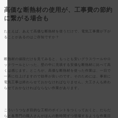
高価な断熱材の使用が、工事費の節約
に繋がる場合も
たとえば、あえて高価な断熱材を使うだけで、電気工事費が下が
ることがあるのはご存知ですか？
断熱材の値段だけを見てみると、もっとも安いグラスウールやロ
ックウールといった、壁の中に充填する安価な断熱材に比べて高
くは感じます。ところが、高価な断熱材を使った作業は、一日で
一斉に仕上げますので効率が良いのです。そのためには、事前に
電気工事は終わらせておかなければなりません。大工さんも終わ
らせておかなければならない作業があります。
こういうつなぎ目的な工程のポイントをつくっておくと、だらだ
らと各専門の職人さんがほんの数時間ずつ登場するような作業日