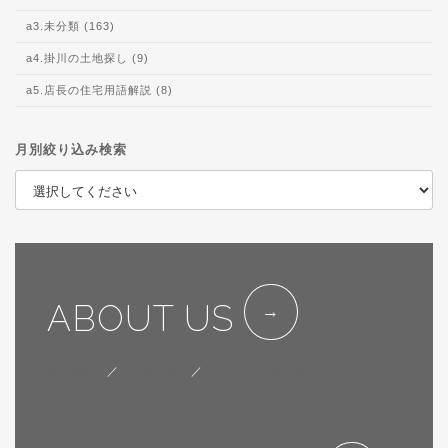
a3.未分類 (163)
a4.掛川の土地探し (9)
a5.店長の住宅用語解説 (8)
月別絞り込み検索
ABOUT US
会社概要
／
代表挨拶
／
SDGsへの取り組み