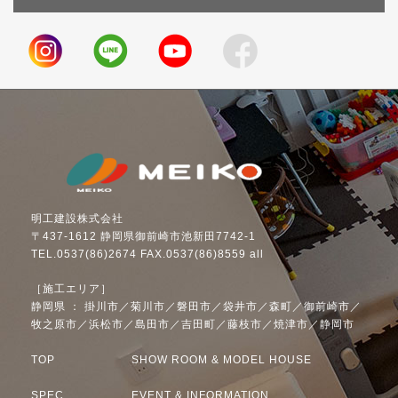
明工建設株式会社
〒437-1612 静岡県御前崎市池新田7742-1
TEL.0537(86)2674 FAX.0537(86)8559 all
［施工エリア］
静岡県 ： 掛川市／菊川市／磐田市／袋井市／森町／御前崎市／
牧之原市／浜松市／島田市／吉田町／藤枝市／焼津市／静岡市
TOP
SHOW ROOM & MODEL HOUSE
SPEC
EVENT & INFORMATION