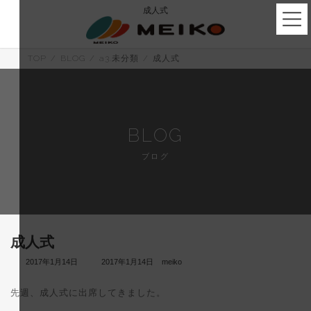
コ
ナ
成人式
ン
ビ
テ
ゲ
ン
ー
ツ
シ
TOP
BLOG
a3.未分類
成人式
へ
ョ
ス
ン
キ
に
ッ
移
プ
動
BLOG
ブログ
成人式
最
2017年1月14日
2017年1月14日
meiko
終
更
先週、成人式に出席してきました。
新
日