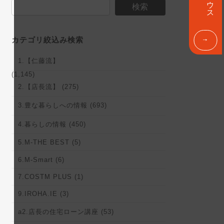
ン
検索
ク
カテゴリ絞込み検索
1.【仁藤流】
(1,145)
2.【店長流】 (275)
3.豊な暮らしへの情報 (693)
4.暮らしの情報 (450)
5.M-THE BEST (5)
6.M-Smart (6)
7.COSTM PLUS (1)
9.IROHA.IE (3)
a2.店長の住宅ローン講座 (53)