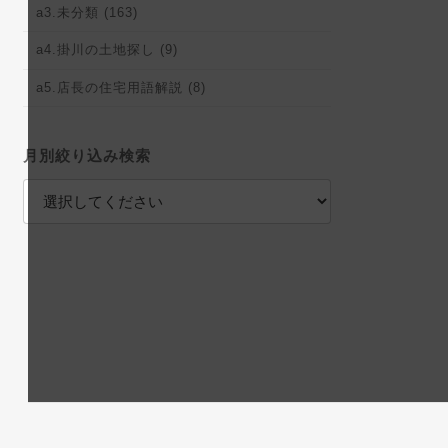
a3.未分類 (163)
a4.掛川の土地探し (9)
a5.店長の住宅用語解説 (8)
月別絞り込み検索