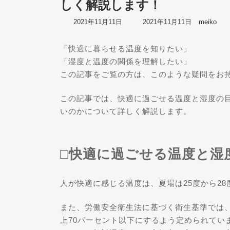
しく解説します！
最
2021年11月11日
2021年11月11日
meiko
終
更
「快適に暮らせる温度を知りたい」
新
日
「湿度と温度の関係を理解したい」
時
この記事をご覧の方は、このような疑問をお
:
この記事では、快適に過ごせる温度と湿度の
いのかについて詳しく解説します。
□快適に過ごせる温度と湿
人が快適に感じる温度は、夏場は25度から28
また、労働安全衛生法に基づく衛生基準では、
上70パーセント以下にするよう定められてい