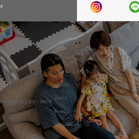
す
TOP
SHOW ROOM &
SPEC
EVENT & INFO
LINE UP & PRICE
ABOUT US
WORKS
CONTACT
VOICE
FOR CORPOLA
／御前崎市／牧之原市／浜松市
BLOG
PRIVACY POLI
COLUMN