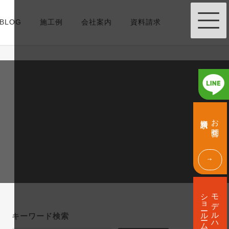
BLOG
施工例
会社案内
資料請求
グ
グ
ル
ル
資料請求
お問合せ
ー
ー
プ
プ
リ
リ
ン
ン
ク
ク
グ
ル
ショールーム
モデルハウス
ー
プ
キーワード検索
リ