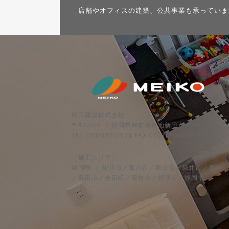
店舗やオフィスの建築、公共事業も承っていま
明工建設株式会社
〒437-1612 静岡県御前崎市池新田7742-1
TEL.0537(86)2674 FAX.0537(86)8559 all
［施工エリア］
静岡県 ： 掛川市／菊川市／磐田市／袋井市／森町
／島田市／吉田町／藤枝市／焼津市／静岡市