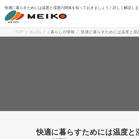
コ
ナ
快適に暮らすためには温度と湿度の関係を知っておきましょう！詳しく解説しま
ン
ビ
テ
ゲ
ン
ー
ツ
シ
へ
ョ
TOP
BLOG
4.暮らしの情報
快適に暮らすためには温度と湿
ス
ン
キ
に
ッ
移
プ
動
快適に暮らすためには温度と