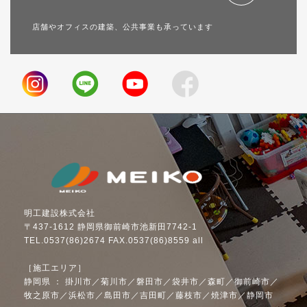
店舗やオフィスの建築、公共事業も承っています
明工建設株式会社
〒437-1612 静岡県御前崎市池新田7742-1
TEL.0537(86)2674 FAX.0537(86)8559 all
［施工エリア］
静岡県 ： 掛川市／菊川市／磐田市／袋井市／森町／御前崎市／
牧之原市／浜松市／島田市／吉田町／藤枝市／焼津市／静岡市