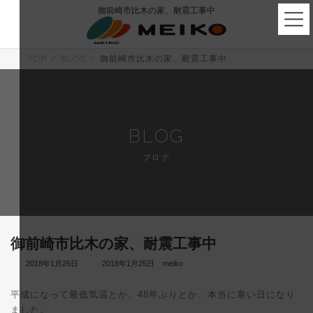
コ
ナ
御前崎市比木の家、耐震工事中
ン
ビ
テ
ゲ
ン
ー
ツ
シ
TOP
BLOG
御前崎市比木の家、耐震工事中
へ
ョ
ス
ン
キ
に
ッ
移
プ
動
BLOG
ブログ
御前崎市比木の家、耐震工事中
最
2018年1月25日
2018年1月25日
meiko
終
更
平成になって最低気温とか、48年ぶりとか、本当に寒い日になり
新
日
ました。