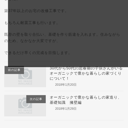
時
:
築37年以上のお宅の改修工事です。
もちろん耐震工事も行います。
既存の壁を取り合払い、基礎を作り筋違を入れます。住みながら
のため、なかなか大変ですが、
できるだけ早くの完成を目指します。
30代から50代の思春期の子供さんがいる
前の記事
オーガニックで豊かな暮らしの家づくり
について！
2018年1月20日
オーガニックで豊かな暮らしの家造り、
次の記事
基礎知識 擁壁編
2018年1月29日