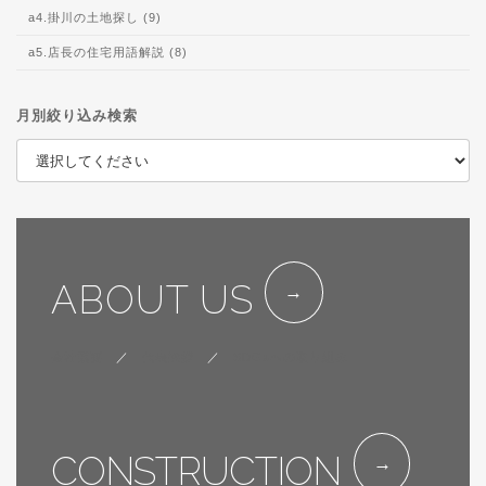
a4.掛川の土地探し (9)
a5.店長の住宅用語解説 (8)
月別絞り込み検索
ABOUT US
会社概要
／
代表挨拶
／
SDGsへの取り組み
CONSTRUCTION