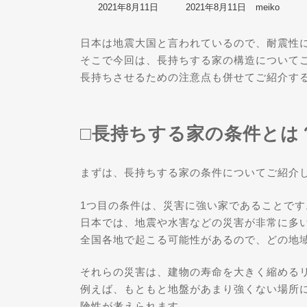
最
2021年8月11日
2021年8月11日
meiko
終
更
日本は地震大国と言われているので、耐震性
新
日
そこで今回は、長持ちする家の構造について
時
長持ちさせるための注意点も併せてご紹介す
:
□長持ちする家の条件とは
まずは、長持ちする家の条件についてご紹介
1つ目の条件は、災害に強い家であることです
日本では、地震や水害などの災害が非常に多
全国各地で起こる可能性があるので、どの地
それらの災害は、建物の寿命を大きく縮める
例えば、もともと地盤があまり強くない場所
険性が考えられます。