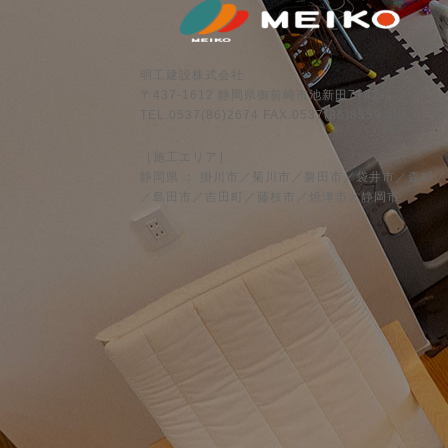
明工建設株式会社
〒437-1612 静岡県御前崎市池新田7742-1
TEL.0537(86)2674 FAX.0537(86)8559 all
［施工エリア］
静岡県 ： 掛川市／菊川市／磐田市／袋井市／森町
／島田市／吉田町／藤枝市／焼津市／静岡市