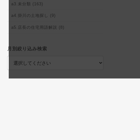
a3.未分類 (163)
a4.掛川の土地探し (9)
a5.店長の住宅用語解説 (8)
月別絞り込み検索