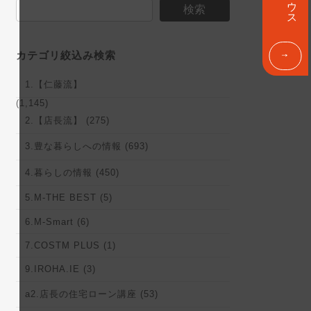
ン
検索
ク
カテゴリ絞込み検索
1.【仁藤流】
(1,145)
2.【店長流】 (275)
3.豊な暮らしへの情報 (693)
4.暮らしの情報 (450)
5.M-THE BEST (5)
6.M-Smart (6)
7.COSTM PLUS (1)
9.IROHA.IE (3)
a2.店長の住宅ローン講座 (53)