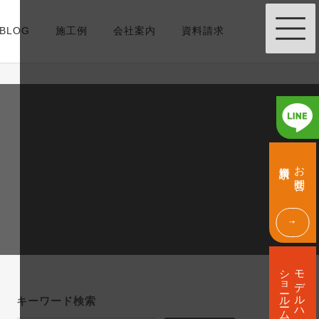
BLOG
施工例
会社案内
資料請求
グ
グ
ル
ル
資料請求
お問合せ
ー
ー
プ
プ
リ
リ
ン
ン
ク
ク
グ
ル
ショールーム
モデルハウス
ー
プ
キーワード検索
リ