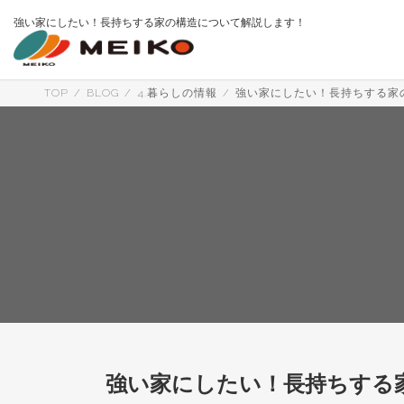
コ
ナ
強い家にしたい！長持ちする家の構造について解説します！
ン
ビ
テ
ゲ
ン
ー
ツ
シ
へ
ョ
TOP
BLOG
4.暮らしの情報
強い家にしたい！長持ちする家
ス
ン
キ
に
ッ
移
プ
動
強い家にしたい！長持ちする