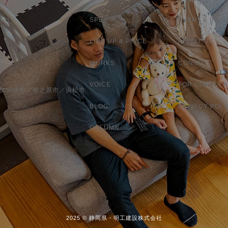
SPEC
EVENT & INFO
LINE UP & PRICE
ABOUT US
WORKS
CONTACT
VOICE
FOR CORPOLA
／御前崎市／牧之原市／浜松市
BLOG
PRIVACY POLI
COLUMN
2025 © 静岡県・明工建設株式会社