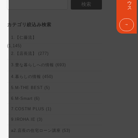
ン
検索
ク
カテゴリ絞込み検索
1.【仁藤流】
(1,145)
2.【店長流】 (277)
3.豊な暮らしへの情報 (693)
4.暮らしの情報 (450)
5.M-THE BEST (5)
6.M-Smart (6)
7.COSTM PLUS (1)
9.IROHA.IE (3)
a2.店長の住宅ローン講座 (53)