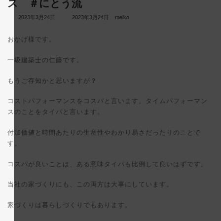
ス ＃にとう流
最
2023年3月24日
2023年3月24日
meiko
終
更
おかげ様です。
新
日
時
一級建築士の仁藤です。
:
もうご存知かと思いますが？
コストパフォーマンスをコスパと言います。タイムパフォーマン
スのことをタイパと言います。
付加価値と時間あたりの生産性やわかり易さだったりのことで
す。
コスパが良いことは、ある意味タイパも比例して良いはずです。
当社の家づくりにも、この両方は大事にしています。
家づくりは暮らしづくりでもあります。