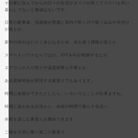
その家に住んでからの日々の生活がタイパが良くてコスパも良い
暮らしでないと価値はないです。
日常の家事楽、洗濯物が普通に室内で乾くので取り込みや片付け
が楽とか、
家中の水がはたらく水になるため、水を使う掃除が楽とか、
スマートハウスならではの、IOTをAIが制御するとか、
エアコンの入り切りや温度調整も不要とか、
ある意味時短が実現する家造りでもあります。
時間に余裕ができたとしたら、いろいろなことが出来ますね。
時間に追われる生活から、余裕の時間で暮らす生活へ
余暇を楽しむ家造りお薦めできます。
ご縁を大切に唯一無二の家造り