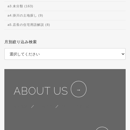
a3.未分類 (163)
a4.掛川の土地探し (9)
a5.店長の住宅用語解説 (8)
月別絞り込み検索
ABOUT US
会社概要
／
代表挨拶
／
SDGsへの取り組み