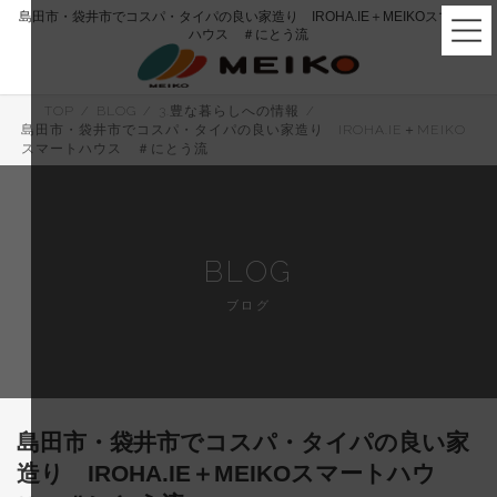
コ
ナ
島田市・袋井市でコスパ・タイパの良い家造り IROHA.IE＋MEIKOスマート
ン
ビ
ハウス ＃にとう流
テ
ゲ
ン
ー
ツ
シ
へ
ョ
TOP
BLOG
3.豊な暮らしへの情報
ス
ン
島田市・袋井市でコスパ・タイパの良い家造り IROHA.IE＋MEIKO
キ
に
スマートハウス ＃にとう流
ッ
移
プ
動
BLOG
ブログ
島田市・袋井市でコスパ・タイパの良い家
造り IROHA.IE＋MEIKOスマートハウ