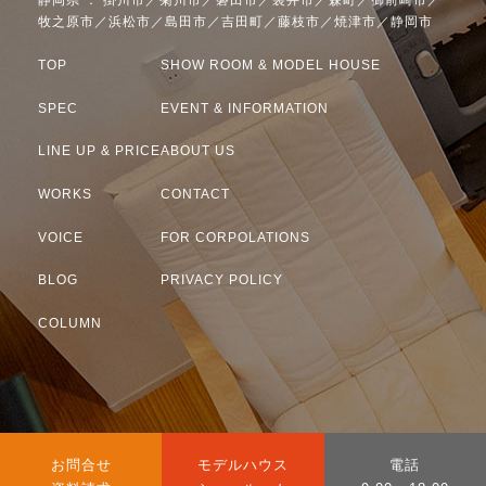
静岡県 ： 掛川市／菊川市／磐田市／袋井市／森町／御前崎市／
牧之原市／浜松市／島田市／吉田町／藤枝市／焼津市／静岡市
TOP
SHOW ROOM & MODEL HOUSE
SPEC
EVENT & INFORMATION
LINE UP & PRICE
ABOUT US
WORKS
CONTACT
VOICE
FOR CORPOLATIONS
BLOG
PRIVACY POLICY
COLUMN
カ
カ
カ
お問合せ
モデルハウス
電話
ラ
ラ
ラ