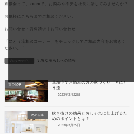
直接会って、zoomで、お悩みや不安を社長に話してみませんか？
お気軽にこちらまでご相談ください。
お問い合せ・資料請求 | お問い合わせ
「にとう流相談コーナー」をチェックしてご相談内容をお書きく
ださい。
"
3.豊な暮らしへの情報
ブログカテゴリ
花粉症でお悩みの方の家づくり ＃にと
前の記事
う流
2023年3月22日
吹き抜けの効果とおしゃれに仕上げるた
次の記事
めのポイントとは？
2023年3月25日