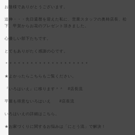
お陰様でありがとうございます。
追伸・・・先日還暦を迎えた私に、営業スタッフの奥柿店長、松
下、甲賀からお花のプレゼント頂きました。
心優しい部下たちです。
とてもありがたく感謝の心です。
＊＊＊＊＊＊＊＊＊＊＊＊＊＊＊＊＊＊＊＊
★よかったらこちらもご覧ください。
『いろはいえ』に移ります＾＾ #店長流
平屋も得意ないろはいえ #店長流
いろはいえの詳細はこちら。
★お家づくりに関するお悩みは「にとう流」で解決！