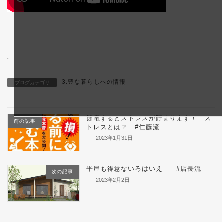
"
3.豊な暮らしへの情報
ブログカテゴリ
節電するとストレスが貯まります！ ス
前の記事
トレスとは？ #仁藤流
2023年1月31日
平屋も得意ないろはいえ #店長流
次の記事
2023年2月2日