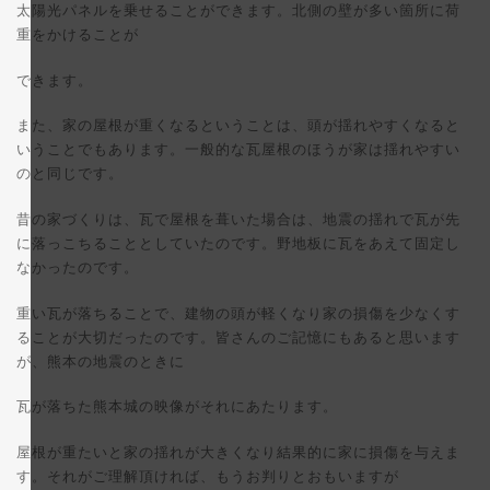
太陽光パネルを乗せることができます。北側の壁が多い箇所に荷
重をかけることが
できます。
また、家の屋根が重くなるということは、頭が揺れやすくなると
いうことでもあります。一般的な瓦屋根のほうが家は揺れやすい
のと同じです。
昔の家づくりは、瓦で屋根を葺いた場合は、地震の揺れで瓦が先
に落っこちることとしていたのです。野地板に瓦をあえて固定し
なかったのです。
重い瓦が落ちることで、建物の頭が軽くなり家の損傷を少なくす
ることが大切だったのです。皆さんのご記憶にもあると思います
が、熊本の地震のときに
瓦が落ちた熊本城の映像がそれにあたります。
屋根が重たいと家の揺れが大きくなり結果的に家に損傷を与えま
す。それがご理解頂ければ、もうお判りとおもいますが