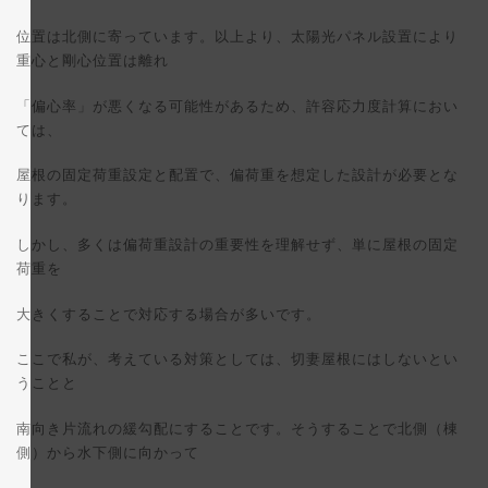
位置は北側に寄っています。以上より、太陽光パネル設置により
重心と剛心位置は離れ
「偏心率」が悪くなる可能性があるため、許容応力度計算におい
ては、
屋根の固定荷重設定と配置で、偏荷重を想定した設計が必要とな
ります。
しかし、多くは偏荷重設計の重要性を理解せず、単に屋根の固定
荷重を
大きくすることで対応する場合が多いです。
ここで私が、考えている対策としては、切妻屋根にはしないとい
うことと
南向き片流れの緩勾配にすることです。そうすることで北側（棟
側）から水下側に向かって