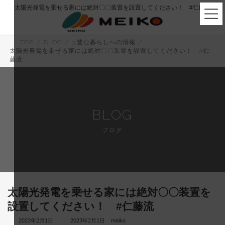
コ
ナ
太陽光発電を乗せる家には絶対〇〇装置を設置してください！ #仁藤流
ン
ビ
テ
ゲ
ン
ー
ツ
シ
TOP
BLOG
3.豊な暮らしへの情報
へ
ョ
太陽光発電を乗せる家には絶対〇〇装置を設置してください！ #仁
ス
ン
藤流
キ
に
ッ
移
プ
動
BLOG
ブログ
太陽光発電を乗せる家には絶対〇〇装置を
設置してください！ #仁藤流
最
2023年2月1日
2023年2月1日
meiko