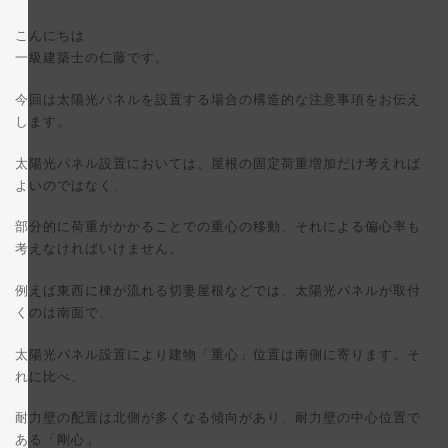
終
更
こんにちは
新
日
一級建築士の仁藤です。
時
:
今回は太陽光パネルを設置する場合の構造的な注意事項をお伝え
します。
太陽光パネル設置においては、屋根の固定荷重増加だけ考えれば
よいのではなく、
部分的に荷重がかかることでの重心の移動、それによる偏心率も
考えなければいけません。
例えば東西に棟が流れる切妻屋根などでは、太陽光パネルが取付
くのは南面で、
太陽光パネル設置により建物「重心」位置は南側に寄ります。そ
れに比べ、
耐力壁の配置は北側が多くなる傾向があり、耐力壁の中心位置で
ある「剛心」