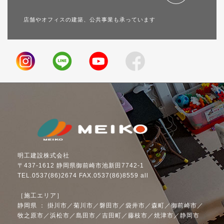
店舗やオフィスの建築、公共事業も承っています
明工建設株式会社
〒437-1612 静岡県御前崎市池新田7742-1
TEL.0537(86)2674 FAX.0537(86)8559 all
［施工エリア］
静岡県 ： 掛川市／菊川市／磐田市／袋井市／森町／御前崎市／
牧之原市／浜松市／島田市／吉田町／藤枝市／焼津市／静岡市