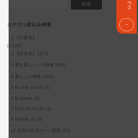
ン
検索
ク
カテゴリ絞込み検索
1.【仁藤流】
(1,144)
2.【店長流】 (274)
3.豊な暮らしへの情報 (693)
4.暮らしの情報 (450)
5.M-THE BEST (5)
6.M-Smart (6)
7.COSTM PLUS (1)
9.IROHA.IE (3)
a2.店長の住宅ローン講座 (53)