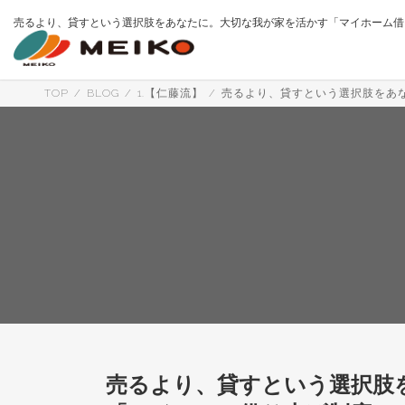
コ
ナ
売るより、貸すという選択肢をあなたに。大切な我が家を活かす「マイホーム借
ン
ビ
テ
ゲ
ン
ー
ツ
シ
へ
ョ
TOP
BLOG
1.【仁藤流】
売るより、貸すという選択肢をあ
ス
ン
キ
に
ッ
移
プ
動
売るより、貸すという選択肢