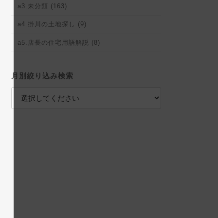
a3.未分類 (163)
a4.掛川の土地探し (9)
a5.店長の住宅用語解説 (8)
月別絞り込み検索