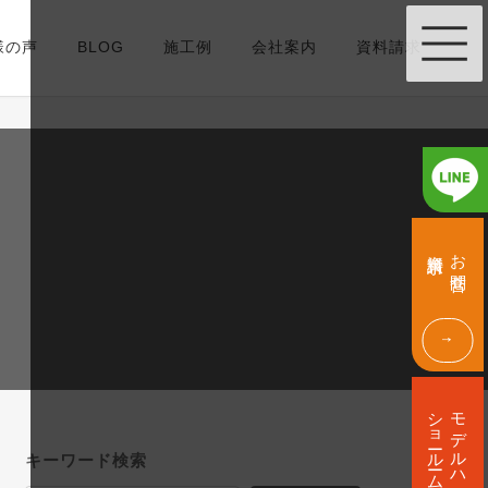
様の声
BLOG
施工例
会社案内
資料請求
グ
グ
ル
ル
資料請求
お問合せ
ー
ー
プ
プ
リ
リ
ン
ン
ク
ク
グ
ル
ショールーム
モデルハウス
ー
プ
キーワード検索
リ