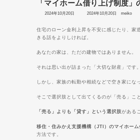
「マイホーム借り上げ制度」
最
2024年10月20日
2024年10月20日
meiko
終
更
住宅のローン金利上昇を不安に感じたり、家
新
日
きる話をよりしければ。
時
:
あなたの家は、ただの建物ではありません。
それは思い出が詰まった「大切な財産」です
しかし、家族の転勤や相続などで空き家にな
そこで選択肢として出てくるのが「売る」こ
「売る」よりも「貸す」という選択肢
がある
移住・住みかえ支援機構（JTI）のマイホー
方法です。