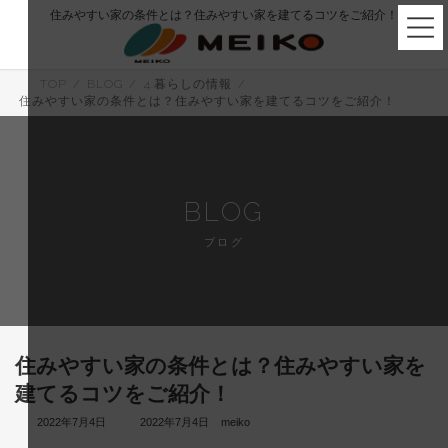
コ
ナ
住みやすい家の条件とは？住みやすい家を建てるコツをご紹介！
ン
ビ
テ
ゲ
ン
ー
ツ
シ
TOP
BLOG
4.暮らしの情報
へ
ョ
住みやすい家の条件とは？住みやすい家を建てるコツをご紹介！
ス
ン
キ
に
ッ
移
プ
動
BLOG
ブログ
住みやすい家の条件とは？住みやすい家を
建てるコツをご紹介！
最
2022年7月4日
2022年7月4日
meiko
終