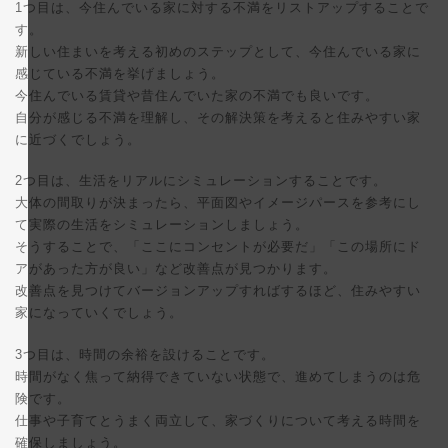
1つ目は、今住んでいる家に対する不満をリストアップすることで
す。
新しい住まいを考える初めのステップとして、今住んでいる家に
感じている不満を挙げましょう。
今住んでいる賃貸や昔住んでいた家の不満でも良いです。
自分が感じる不満を理解し、その解決策を考えると住みやすい家
に近づくでしょう。
2つ目は、生活をリアルにシミュレーションすることです。
大体の間取りが決まったら、平面図やイメージパースを参考にし
て実際の生活をシミュレーションしましょう。
そうすることで、「ここにコンセントが必要だ」「この場所にド
アがあった方が良い」など改善点が見つかります。
改善点を見つけてバージョンアップすればするほど、住みやすい
家になっていくでしょう。
3つ目は、時間の余裕を設けることです。
時間がなく焦って納得できていない状態で、進めてしまうのは危
険です。
仕事や子育てとうまく両立して、家づくりについて考える時間を
確保しましょう。