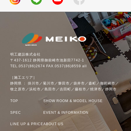
明工建設株式会社
〒437-1612 静岡県御前崎市池新田7742-1
TEL.0537(86)2674 FAX.0537(86)8559 all
［施工エリア］
静岡県 ： 掛川市／菊川市／磐田市／袋井市／森町／御前崎市／
牧之原市／浜松市／島田市／吉田町／藤枝市／焼津市／静岡市
TOP
SHOW ROOM & MODEL HOUSE
SPEC
EVENT & INFORMATION
LINE UP & PRICE
ABOUT US