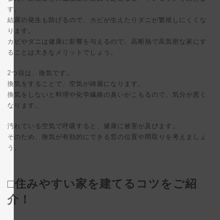
す。
結露の発生も防げるので、カビが生えたりダニが繁殖しにくくな
ります。
カビやダニは健康に影響を与えるので、高断熱で高気密な家にす
ることは大きなメリットでしょう。
2つ目は、換気です。
換気をすることで、空気が綺麗になります。
換気をしないと料理や化学繊維の臭いがこもるので、気分が悪く
なります。
汚れている空気で呼吸すると、健康に被害が及びます。
そのため、換気が有効的にできる窓の位置や間取りを考えましょ
う。
□住みやすい家を建てるコツをご紹
介！