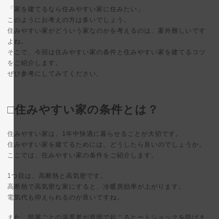
更
「家を建てるなら住みやすい家に住みたい」
新
日
このようにお考えの方は多いでしょう。
時
住みやすい家がどういう家なのかを考えるのは、案外難しいです
:
よね。
そこで、今回は住みやすい家の条件と住みやすい家を建てるコツ
をご紹介します。
ぜひ参考にしてみてください。
□住みやすい家の条件とは？
住みやすい家は、1年中快適に暮らせることが大切です。
住みやすい家を建てるためには、どうしたら良いのでしょうか。
ここでは、住みやすい家の条件をご紹介します。
1つ目は、高断熱と高気密です。
高断熱で高気密な家にすると、冷暖房効率が上がります。
電気代も抑えられるのが良いですね。
また、部屋ごとの温度差が原因で起こるヒートショックを防げま