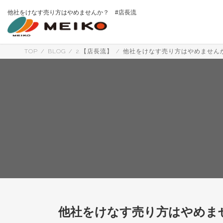
コ
ナ
他社をけなす売り方はやめませんか？ #店長流
ン
ビ
テ
ゲ
ン
ー
ツ
シ
へ
ョ
TOP
BLOG
2.【店長流】
他社をけなす売り方はやめません
ス
ン
キ
に
ッ
移
プ
動
他社をけなす売り方はやめま