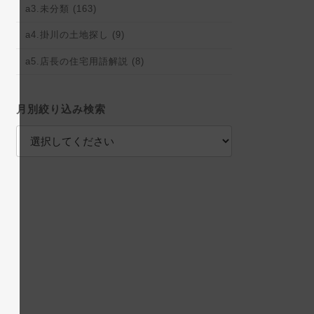
a3.未分類 (163)
a4.掛川の土地探し (9)
a5.店長の住宅用語解説 (8)
月別絞り込み検索