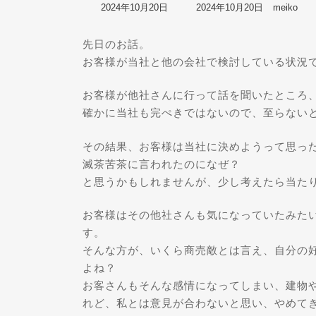
最
2024年10月20日
2024年10月20日
meiko
終
更
先日のお話。
新
日
お客様が当社と他の会社で検討している状況
時
:
お客様が他社さんに行って話を聞いたところ
確かに当社も完ぺきではないので、至らない
その結果、お客様は当社に決めようって思っ
滅茶苦茶に言われたのになぜ？
と思うかもしれませんが、少し考えたら当た
お客様はその他社さんも気になっていたみた
す。
そんな方が、いくら商売敵とは言え、自分の
よね？
お客さんもそんな感情になってしまい、建物
れど、私とは意見が合わないと思い、やめて