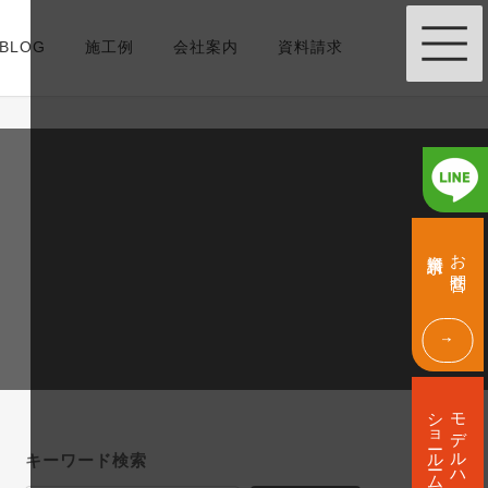
BLOG
施工例
会社案内
資料請求
グ
グ
ル
ル
資料請求
お問合せ
ー
ー
プ
プ
リ
リ
ン
ン
ク
ク
グ
ル
ショールーム
モデルハウス
ー
プ
キーワード検索
リ