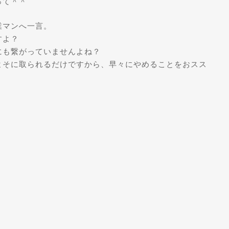
って＾＾
業マンへ一言。
すよ？
にも繋がっていませんよね？
よそに取られるだけですから、早々にやめることをおスス