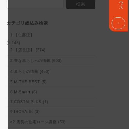
ン
検索
ク
カテゴリ絞込み検索
1.【仁藤流】
(1,145)
2.【店長流】 (274)
3.豊な暮らしへの情報 (693)
4.暮らしの情報 (450)
5.M-THE BEST (5)
6.M-Smart (6)
7.COSTM PLUS (1)
9.IROHA.IE (3)
a2.店長の住宅ローン講座 (53)