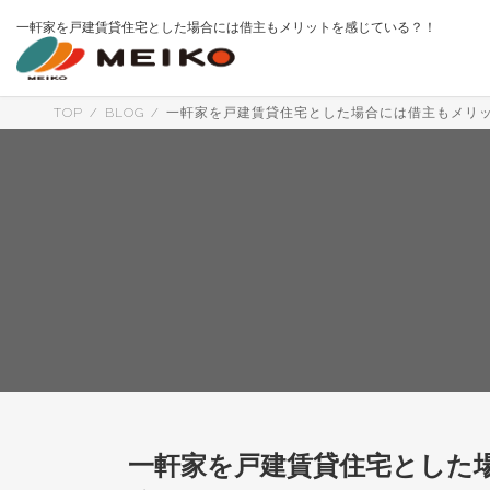
コ
ナ
一軒家を戸建賃貸住宅とした場合には借主もメリットを感じている？！
ン
ビ
テ
ゲ
ン
ー
ツ
シ
へ
ョ
TOP
BLOG
一軒家を戸建賃貸住宅とした場合には借主もメリ
ス
ン
キ
に
ッ
移
プ
動
一軒家を戸建賃貸住宅とした