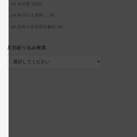
a3.未分類 (163)
a4.掛川の土地探し (9)
a5.店長の住宅用語解説 (8)
月別絞り込み検索