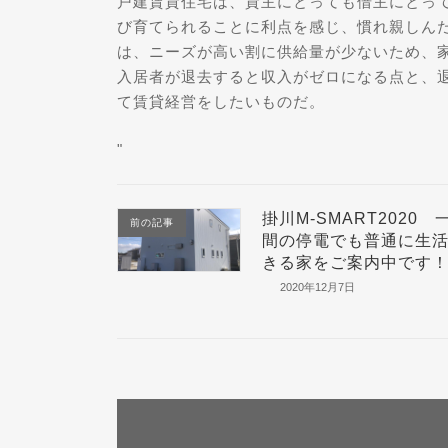
戸建賃貸住宅は、貸主にとっても借主にとっ
び育てられることに利点を感じ、慣れ親しん
は、ニーズが高い割に供給量が少ないため、
入居者が退去すると収入がゼロになる点と、
て賃貸経営をしたいものだ。
"
掛川M-SMART2020 
前の記事
間の停電でも普通に生
きる家をご案内中です
2020年12月7日