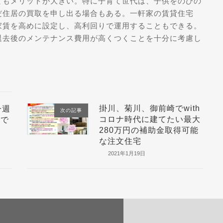
てもメリットが大きい。特に子育て世代は、子供をのびの
だ住居の買取を申し出る場合もある。一軒家の賃貸住宅
家賃を高めに設定し、高利回りで運用することもできる。
退去後のメンテナンス費用が高くつくことを十分に考慮し
掛川、菊川、御前崎でwith
一週
次の記事
コロナ時代に建てたい最大
活で
280万円の補助金取得可能
！
な注文住宅
2021年1月19日