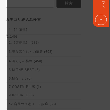
ン
検索
ク
カテゴリ絞込み検索
1.【仁藤流】
(1,145)
2.【店長流】 (275)
3.豊な暮らしへの情報 (693)
4.暮らしの情報 (450)
5.M-THE BEST (5)
6.M-Smart (6)
7.COSTM PLUS (1)
9.IROHA.IE (3)
a2.店長の住宅ローン講座 (53)