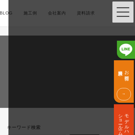
BLOG
施工例
会社案内
資料請求
グ
グ
ル
ル
資料請求
お問合せ
ー
ー
プ
プ
リ
リ
ン
ン
ク
ク
グ
ル
ショールーム
モデルハウス
ー
プ
キーワード検索
リ