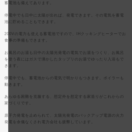
蓄電池も備えてあります。
停電中でも日中に太陽が出れば、発電できます。その電気を蓄電
池に貯めることもできます。
200Vの電力も使える蓄電池ですので、IHクッキングヒーターでお
食事の準備もできます。
お風呂のお湯も日中の太陽光発電の電気でお湯をつくり、お風呂
を使う夜にはガスで沸かしたタップリのお湯でゆったり入浴もで
きます。
停電中でも、蓄電池からの電気で明かりもつきます。ボイラーも
動きます。
あらゆる困難を克服する、想定外を想定する家造りがこれからの
家づくりです。
原子力発電を止められて、太陽光発電のバックアップ電源の火力
発電を余儀なくされ電力会社も疲弊しています。