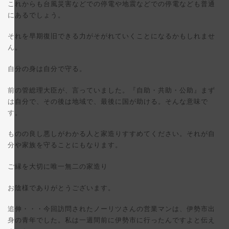
これからも台風災害などでの停電や地震などでの停電なども普通
にあるでしょう。
それを早期復旧できる力がそがれていくことになるかもしれませ
ん。
自分の身は自分で守る。
前の管総理大臣が、言っていました。『自助・共助・公助』まず
は自分で、その後は地域で、最後に国が助ける。そんな意味で
す。
ものの良し悪しがわかる人と家造りすすめてください。それが自
分や家族を守ることにもなります。
ご縁を大切に唯一無二の家造り
お陰様でありがとうございます。
追伸・・・今回訪問されたノーリツさんの営業マンは、伊勢市出
身の青年でした。私は一週間前に伊勢市に行ったんですよと伝え