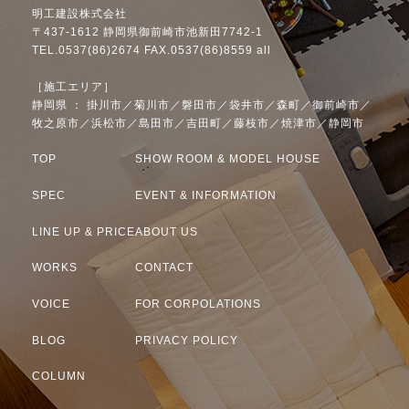
明工建設株式会社
〒437-1612 静岡県御前崎市池新田7742-1
TEL.0537(86)2674 FAX.0537(86)8559 all
［施工エリア］
静岡県 ： 掛川市／菊川市／磐田市／袋井市／森町／御前崎市／
牧之原市／浜松市／島田市／吉田町／藤枝市／焼津市／静岡市
TOP
SHOW ROOM & MODEL HOUSE
SPEC
EVENT & INFORMATION
LINE UP & PRICE
ABOUT US
WORKS
CONTACT
VOICE
FOR CORPOLATIONS
BLOG
PRIVACY POLICY
COLUMN