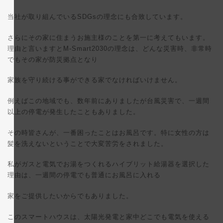
当社が取り組んでいるSDGsの理念にも合致しています。
さらにその家に住まうお施主様のことを第一に考えてもいます。
理由と言いますとM-Smart2030の理念は、どんな災害時、非常時
でもその家が防災拠点となり
家族を守り続ける事ができる家でなければいけません。
例えばこの地域でも、数年前にありましたが台風災害で、一週間
以上の停電が発生したこともありました。
その時皆さんが、一番困ったことはお風呂です。特に女性の方は
髪を洗えないということで大変苦労をされました。
私がガスと電気でお湯をつくれるハイブリット給湯器を選択した
理由は、一週間の停電でも普通にお風呂に入れる
家をご提供したいからでもありました。
このスマートハウスは、太陽光発電と家中どこでも電気を使える