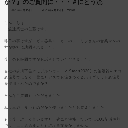
か？』のご質問に・・・＃にとう流
最
2023年2月15日
2023年2月15日
meiko
終
更
こんにちは
新
日
一級建築士の仁藤です。
時
:
昨日の事ですが、ガス器具メーカーのノーリツさんの営業マンの
方が弊社に訪問されました。
少しのお時間ですがお話させていただきました。
当社の掛川下垂木モデルハウス【M-Smart2030】の給湯器をエコ
給湯器ではなく、電気とガスでお湯をつくるハイブリット給湯器
を採用されたのですか？
そんなご質問もいただきました。
私は単純に良いものだから使いましたとお答えしました。
もう少し詳しく言いますと、省エネ性能、ひいてはCO2削減性能
では、エコ給湯器よりも環境負荷をかけません