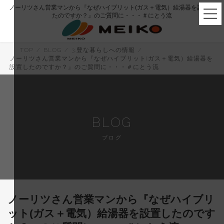
コ
ナ
ノーリツさん営業マンから『なぜハイブリット(ガス＋電気）給湯器を設置し
ン
ビ
たのですか？』のご質問に・・・＃にとう流
テ
ゲ
ン
ー
ツ
シ
へ
ョ
TOP
BLOG
3.豊な暮らしへの情報
ス
ン
ノーリツさん営業マンから『なぜハイブリット(ガス＋電気）給湯器を
キ
に
設置したのですか？』のご質問に・・・＃にとう流
ッ
移
プ
動
BLOG
ブログ
ノーリツさん営業マンから『なぜハイブリ
ット(ガス＋電気）給湯器を設置したのです