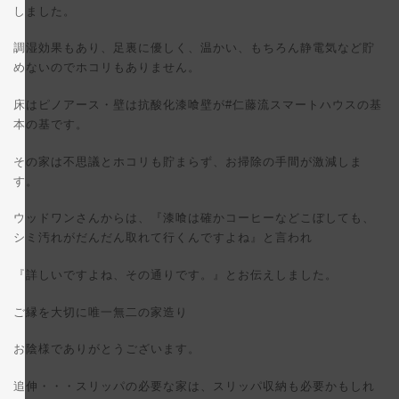
しました。
調湿効果もあり、足裏に優しく、温かい、もちろん静電気など貯
めないのでホコリもありません。
床はピノアース・壁は抗酸化漆喰壁が#仁藤流スマートハウスの基
本の基です。
その家は不思議とホコリも貯まらず、お掃除の手間が激減しま
す。
ウッドワンさんからは、『漆喰は確かコーヒーなどこぼしても、
シミ汚れがだんだん取れて行くんですよね』と言われ
『詳しいですよね、その通りです。』とお伝えしました。
ご縁を大切に唯一無二の家造り
お陰様でありがとうございます。
追伸・・・スリッパの必要な家は、スリッパ収納も必要かもしれ