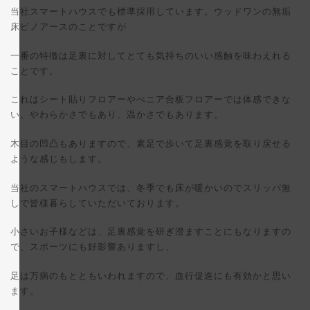
当社スマートハウスでも標準採用しています。ウッドワンの無垢
床ピノアースのことですが
一番の特徴は足裏に対してとても気持ちのいい感触を味わえれる
ことです。
これはシート貼りフロアーやべニア合板フロアーでは体感できな
い、やわらかさでもあり、温かさでもあります。
木目の凹凸もありますので、素足で歩いて足裏感覚を取り戻せる
ような感じもします。
当社のスマートハウスでは、冬季でも床が暖かいのでスリッパ無
しで皆様暮らしていただいております。
小さいお子様などは、足裏感覚を研ぎ澄ますことにもなりますの
で、スポーツにも好影響ありますし、
足は万病のもとともいわれますので、血行促進にも有効かと思い
ます。