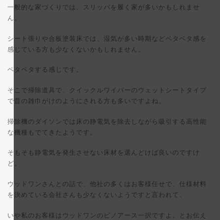
一般的な家づくりでは、スリッパを履く家が多いかもしれませ
ん。
シート張りや合板塗装床では、湿気が多い時期などベタベタ感を
感じている方も少なくないかもしれません。
ペタペタする感じです。
そこで掃除道具で、クイックルワイパーのウェットシートタイプ
で昔の雑巾がけのようにされる方も多いですよね。
掃除機のダイソンでは床の静電気を除去しながら吸引する高性能
な機種もでてきたようです。
そもそも静電気を発生させない床材を選んどけば良いのですけ
ど。
ウッドワンさんとの話で、他社の多くはお客様任せで、仕様材料
を決めている会社さんも少なくないようですと言われて、
いや私のお客様はウッドワンのピノアース一択ですよ。とお伝え