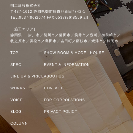
明工建設株式会社
〒437-1612 静岡県御前崎市池新田7742-1
TEL.0537(86)2674 FAX.0537(86)8559 all
［施工エリア］
静岡県 ： 掛川市／菊川市／磐田市／袋井市／森町／御前崎市／
牧之原市／浜松市／島田市／吉田町／藤枝市／焼津市／静岡市
TOP
SHOW ROOM & MODEL HOUSE
SPEC
EVENT & INFORMATION
LINE UP & PRICE
ABOUT US
WORKS
CONTACT
VOICE
FOR CORPOLATIONS
BLOG
PRIVACY POLICY
COLUMN