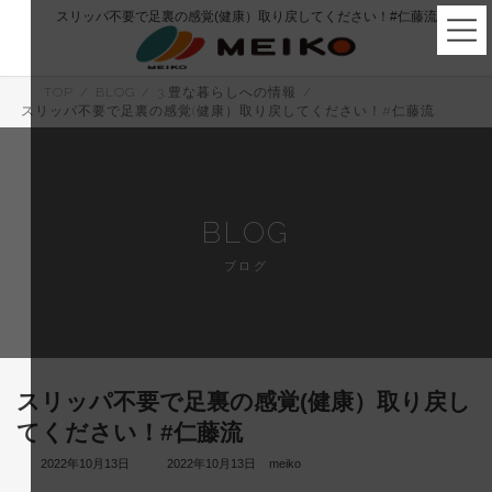
コ
ナ
スリッパ不要で足裏の感覚(健康）取り戻してください！#仁藤流
ン
ビ
テ
ゲ
ン
ー
ツ
シ
TOP
BLOG
3.豊な暮らしへの情報
へ
ョ
スリッパ不要で足裏の感覚(健康）取り戻してください！#仁藤流
ス
ン
キ
に
ッ
移
プ
動
BLOG
ブログ
スリッパ不要で足裏の感覚(健康）取り戻し
てください！#仁藤流
最
2022年10月13日
2022年10月13日
meiko
終